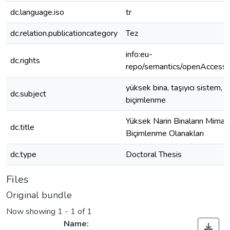
dc.language.iso
tr
dc.relation.publicationcategory
Tez
info:eu-
dc.rights
repo/semantics/openAccess
yüksek bina, taşıyıcı sistem,
dc.subject
biçimlenme
Yüksek Narin Binaların Mimari
dc.title
Biçimlenme Olanakları
dc.type
Doctoral Thesis
Files
Original bundle
Now showing
1 - 1 of 1
Name: