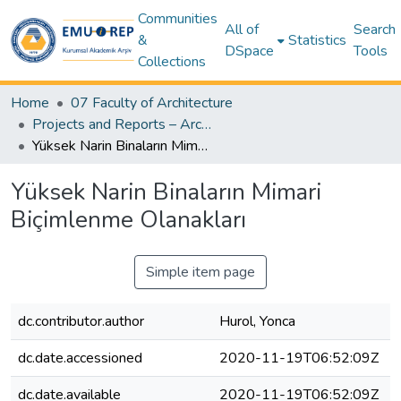
Communities
All of
Search
&
Statistics
DSpace
Tools
Collections
Home
07 Faculty of Architecture
Projects and Reports – Architecture
Yüksek Narin Binaların Mimari Biçimlenme Olanakları
Yüksek Narin Binaların Mimari
Biçimlenme Olanakları
Simple item page
dc.contributor.author
Hurol, Yonca
dc.date.accessioned
2020-11-19T06:52:09Z
dc.date.available
2020-11-19T06:52:09Z