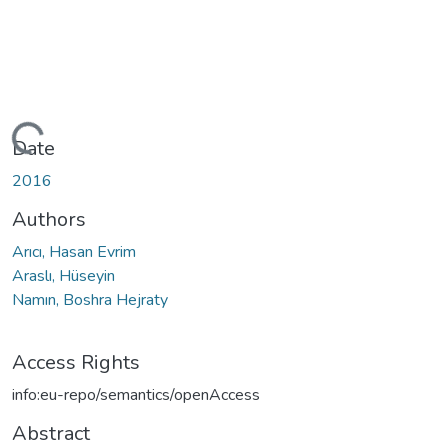
Loading...
Date
2016
Authors
Arıcı, Hasan Evrim
Araslı, Hüseyin
Namın, Boshra Hejraty
Access Rights
info:eu-repo/semantics/openAccess
Abstract