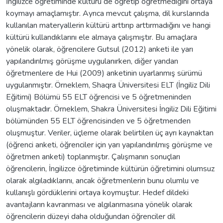
İngilizce öğretiminde kültürü de öğretip öğretmediğini ortaya
koymayı amaçlamıştır. Ayrıca mevcut çalışma, dil kurslarında
kullanılan materyallerin kültürü arttırıp arttırmadığını ve hangi
kültürü kullandıklarını ele almaya çalışmıştır. Bu amaçlara
yönelik olarak, öğrencilere Gutsul (2012) anketi ile yarı
yapılandırılmış görüşme uygulanırken, diğer yandan
öğretmenlere de Hui (2009) anketinin uyarlanmış sürümü
uygulanmıştır. Örneklem, Shaqra Üniversitesi ELT (İngiliz Dili
Eğitimi) Bölümü 55 ELT öğrencisi ve 5 öğretmeninden
oluşmaktadır. Örneklem, Shakra Üniversitesi İngiliz Dili Eğitimi
bölümünden 55 ELT öğrencisinden ve 5 öğretmenden
oluşmuştur. Veriler, üçleme olarak belirtilen üç ayrı kaynaktan
(öğrenci anketi, öğrenciler için yarı yapılandırılmış görüşme ve
öğretmen anketi) toplanmıştır. Çalışmanın sonuçları
öğrencilerin, İngilizce öğretiminde kültürün öğretimini olumsuz
olarak algıladıklarını, ancak öğretmenlerin bunu olumlu ve
kullanışlı gördüklerini ortaya koymuştur. Hedef dildeki
avantajların kavranması ve algılanmasına yönelik olarak
öğrencilerin düzeyi daha olduğundan öğrenciler dil