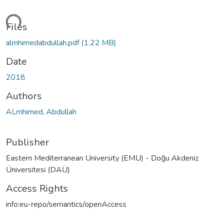
ding...
Files
almhimedabdullah.pdf
(1.22 MB)
Date
2018
Authors
ALmhimed, Abdullah
Publisher
Eastern Mediterranean University (EMU) - Doğu Akdeniz
Üniversitesi (DAÜ)
Access Rights
info:eu-repo/semantics/openAccess