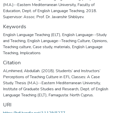
(M.A.)--Eastern Mediterranean University, Faculty of
Education, Dept. of English Language Teaching, 2018.
Supervisor: Assoc. Prof. Dr. Javanshir Shibliyev.
Keywords
English Language Teaching (ELT)
,
English Language--Study
and Teaching
,
English Language--Teaching Culture
,
Opinions
,
Teaching culture
,
Case study
,
materials
,
English Language
Teaching
,
Implications
Citation
ALmhimed, Abdullah. (2018). Students’ and Instructors’
Perceptions of Teaching Culture in EFL Classes: A Case
Study. Thesis (M.A.)--Eastern Mediterranean University,
Institute of Graduate Studies and Research, Dept. of English
Language Teaching (ELT), Famagusta: North Cyprus.
URI
https://hdl.handle.net/11129/5277