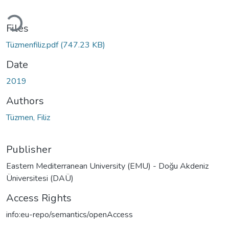
Loading...
Files
Tüzmenfiliz.pdf
(747.23 KB)
Date
2019
Authors
Tüzmen, Filiz
Publisher
Eastern Mediterranean University (EMU) - Doğu Akdeniz
Üniversitesi (DAÜ)
Access Rights
info:eu-repo/semantics/openAccess