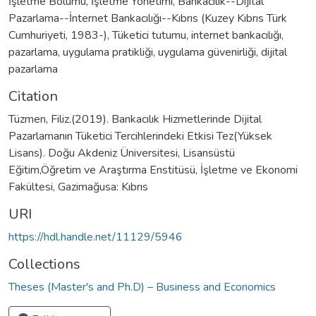
İşletme Bölümü
,
İşletme Yönetimi
,
Bankacılık--Dijital
Pazarlama--İnternet Bankacılığı--Kıbrıs (Kuzey Kıbrıs Türk
Cumhuriyeti, 1983-)
,
Tüketici tutumu
,
internet bankacılığı
,
pazarlama
,
uygulama pratikliği
,
uygulama güvenirliği
,
dijital
pazarlama
Citation
Tüzmen, Filiz.(2019). Bankacılık Hizmetlerinde Dijital
Pazarlamanın Tüketici Tercihlerindeki Etkisi Tez(Yüksek
Lisans). Doğu Akdeniz Üniversitesi, Lisansüstü
Eğitim,Öğretim ve Araştırma Enstitüsü, İşletme ve Ekonomi
Fakültesi, Gazimağusa: Kıbrıs
URI
https://hdl.handle.net/11129/5946
Collections
Theses (Master's and Ph.D) – Business and Economics