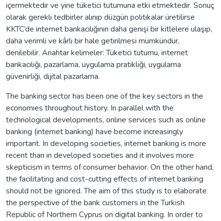
içermektedir ve yine tüketici tutumuna etki etmektedir. Sonuç
olarak gerekli tedbirler alınıp düzgün politikalar üretilirse
KKTC’de internet bankacılığının daha genişi bir kitlelere ulaşıp,
daha verimli ve kârlı bir hale getirilmesi mümkündür,
denilebilir. Anahtar kelimeler: Tüketici tutumu, internet
bankacılığı, pazarlama, uygulama pratikliği, uygulama
güvenirliği, dijital pazarlama.
The banking sector has been one of the key sectors in the
economies throughout history. In parallel with the
technological developments, online services such as online
banking (internet banking) have become increasingly
important. In developing societies, internet banking is more
recent than in developed societies and it involves more
skepticism in terms of consumer behavior. On the other hand,
the facilitating and cost-cutting effects of internet banking
should not be ignored. The aim of this study is to elaborate
the perspective of the bank customers in the Turkish
Republic of Northern Cyprus on digital banking. In order to