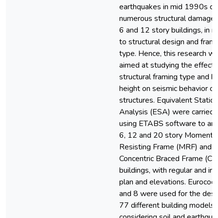
earthquakes in mid 1990s c
numerous structural damages
6 and 12 story buildings, in re
to structural design and fram
type. Hence, this research w
aimed at studying the effect 
structural framing type and bu
height on seismic behavior of
structures. Equivalent Static
Analysis (ESA) were carried 
using ETABS software to ana
6, 12 and 20 story Moment
Resisting Frame (MRF) and
Concentric Braced Frame (CB
buildings, with regular and irr
plan and elevations. Eurocod
and 8 were used for the desi
77 different building models
considering soil and earthqua