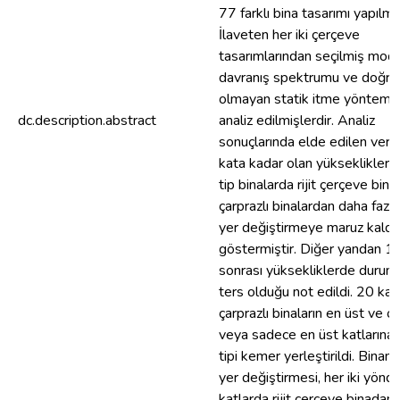
77 farklı bina tasarımı yapılmış
İlaveten her iki çerçeve
tasarımlarından seçilmiş mode
davranış spektrumu ve doğru
olmayan statik itme yöntemle
dc.description.abstract
analiz edilmişlerdir. Analiz
sonuçlarında elde edilen veri
kata kadar olan yüksekliklerd
tip binalarda rijit çerçeve binal
çarprazlı binalardan daha fazl
yer değiştirmeye maruz kaldığ
göstermiştir. Diğer yandan 1
sonrası yüksekliklerde duru
ters olduğu not edildi. 20 katl
çarprazlı binaların en üst ve o
veya sadece en üst katlarına
tipi kemer yerleştirildi. Binanı
yer değiştirmesi, her iki yönd
katlarda rijit çerçeve binadan