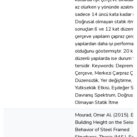
az olurken y yönünde azalma
sadece 14 üncü kata kadar ol
Doğrusal olmayan statik itme 
sonuçları 6 ve 12 kat düzenli ri
çerçeve yapıların çapraz çerçe
yapılardan daha iyi performan
olduğunu göstermiştir. 20 ka
düzenli yapılarda ise durum t
tersidir. Keywords: Deprem, R
Çerçeve, Merkezi Çarpraz Çe
Düzensizlik, Yer değiştirme,
Yütkseklik Etkisi, Eşdeğer Sta
Davranış Spektrum, Doğrusal
Olmayan Statik İtme
Mourad, Omar Al. (2015). Eff
Building Height on the Seism
Behavior of Steel Framed