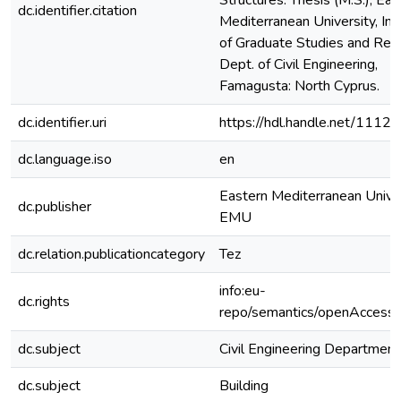
Structures. Thesis (M.S.), Eas
dc.identifier.citation
Mediterranean University, Ins
of Graduate Studies and Res
Dept. of Civil Engineering,
Famagusta: North Cyprus.
dc.identifier.uri
https://hdl.handle.net/1112
dc.language.iso
en
Eastern Mediterranean Unive
dc.publisher
EMU
dc.relation.publicationcategory
Tez
info:eu-
dc.rights
repo/semantics/openAccess
dc.subject
Civil Engineering Department
dc.subject
Building