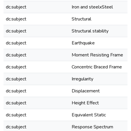
dc.subject
Iron and steelxSteel
dc.subject
Structural
dc.subject
Structural stability
dc.subject
Earthquake
dc.subject
Moment Resisting Frame
dc.subject
Concentric Braced Frame
dc.subject
Irregularity
dc.subject
Displacement
dc.subject
Height Effect
dc.subject
Equivalent Static
dc.subject
Response Spectrum