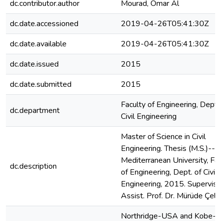
dc.contributor.author
Mourad, Omar Al
dc.date.accessioned
2019-04-26T05:41:30Z
dc.date.available
2019-04-26T05:41:30Z
dc.date.issued
2015
dc.date.submitted
2015
Faculty of Engineering, Dept.
dc.department
Civil Engineering
Master of Science in Civil
Engineering. Thesis (M.S.)--E
Mediterranean University, Fac
dc.description
of Engineering, Dept. of Civil
Engineering, 2015. Superviso
Assist. Prof. Dr. Mürüde Çeli
Northridge-USA and Kobe-J