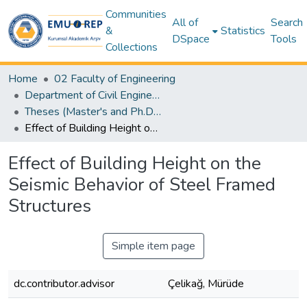
Communities
All of
Search
&
Statistics
DSpace
Tools
Collections
Home
02 Faculty of Engineering
Department of Civil Engineering
Theses (Master's and Ph.D) – Civil Engineering
Effect of Building Height on the Seismic Behavior of Steel Framed Structures
Effect of Building Height on the
Seismic Behavior of Steel Framed
Structures
Simple item page
dc.contributor.advisor
Çelikağ, Mürüde