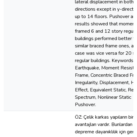
lateral displacement in both
directions except in y-directi
up to 14 floors. Pushover ana
results showed that moment
framed 6 and 12 story regula
buildings performed better t
similar braced frame ones, an
case was vice versa for 20 s
regular buildings. Keywords:
Earthquake, Moment Resisti
Frame, Concentric Braced Fr
Irregularity, Displacement, He
Effect, Equivalent Static, Re
Spectrum, Nonlinear Static
Pushover.
ÖZ: Çelik karkas yapıların birç
avantajları vardır. Bunlardan bi
depreme dayanıklılık için gere