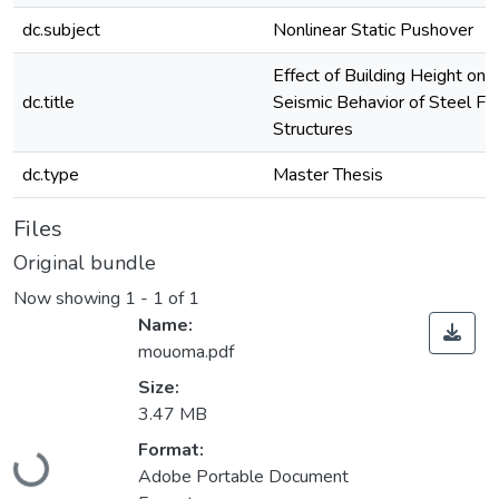
dc.subject
Nonlinear Static Pushover
Effect of Building Height on 
dc.title
Seismic Behavior of Steel F
Structures
dc.type
Master Thesis
Files
Original bundle
Now showing
1 - 1 of 1
Name:
mouoma.pdf
Size:
3.47 MB
Format:
Loading...
Adobe Portable Document