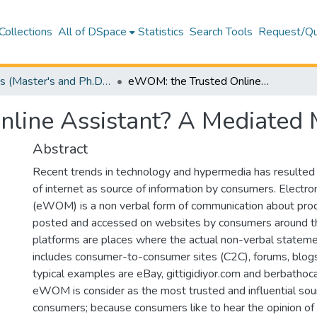
Collections
All of DSpace
Statistics
Search Tools
Request/Qu
Theses (Master's and Ph.D) – Business and Economics
eWOM: the Trusted Online Assistant? A Mediated Moderated Model
nline Assistant? A Mediated
Abstract
Recent trends in technology and hypermedia has resulted 
of internet as source of information by consumers. Electr
(eWOM) is a non verbal form of communication about prod
posted and accessed on websites by consumers around
platforms are places where the actual non-verbal statem
includes consumer-to-consumer sites (C2C), forums, blogs 
typical examples are eBay, gittigidiyor.com and berbath
eWOM is consider as the most trusted and influential sour
consumers; because consumers like to hear the opinion of 