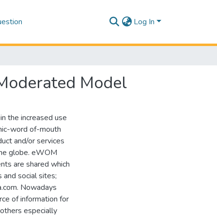
estion
Log In
 Moderated Model
in the increased use
onic-word of-mouth
uct and/or services
 the globe. eWOM
ents are shared which
and social sites;
oca.com. Nowadays
ce of information for
others especially