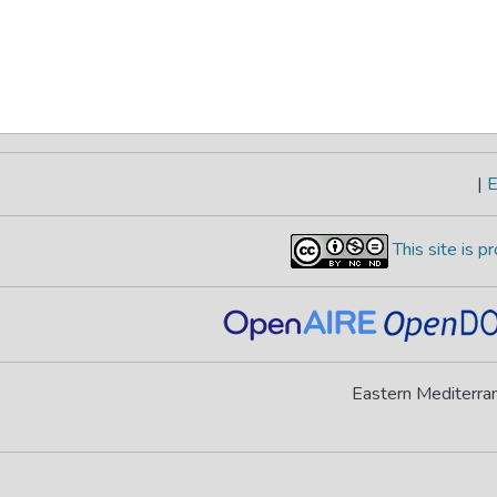
|
E
This site is 
Eastern Mediterran