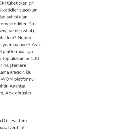
M tüketiciler için
üketiciler alacakları
be sahibi olan
stemektedirler. Bu
(why) ve ne (what)
anlar kim? Neden
ılıyor/okunuyor? Aynı
platformları için
 topluluklar ile 130
OM müşterilere
lama aracıdır. Bu
in eWOM platformu
aktir. Anahtar
, Açık görüşler,
.D.)--Eastern
ics, Dept. of