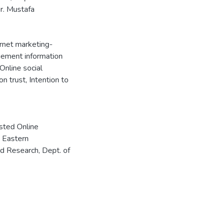
r. Mustafa
rnet marketing-
ement information
nline social
on trust
,
Intention to
ted Online
 Eastern
nd Research, Dept. of