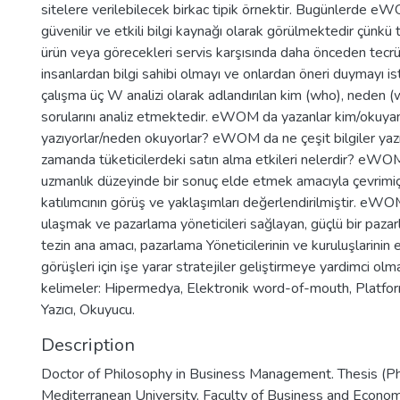
sitelere verilebilecek birkac tipik örnektir. Bugünlerde eWO
güvenilir ve etkili bilgi kaynağı olarak görülmektedir çünkü t
ürün veya görecekleri servis karşısında daha önceden tecrü
insanlardan bilgi sahibi olmayı ve onlardan öneri duymayı i
çalışma üç W analizi olarak adlandırılan kim (who), neden 
sorularını analiz etmektedir. eWOM da yazanlar kim/okuy
yazıyorlar/neden okuyorlar? eWOM da ne çeşit bilgiler yaz
zamanda tüketicilerdeki satın alma etkileri nelerdir? eWOM 
uzmanlık düzeyinde bir sonuç elde etmek amacıyla çevrimiçi
katılımcının görüş ve yaklaşımları değerlendirilmiştir. eW
ulaşmak ve pazarlama yöneticileri sağlayan, güçlü bir pazar
tezin ana amacı, pazarlama Yöneticilerinin ve kuruluşlarin
görüşleri için işe yarar stratejiler geliştirmeye yardimci olm
kelimeler: Hipermedya, Elektronik word-of-mouth, Platform
Yazıcı, Okuyucu.
Description
Doctor of Philosophy in Business Management. Thesis (Ph
Mediterranean University, Faculty of Business and Econom