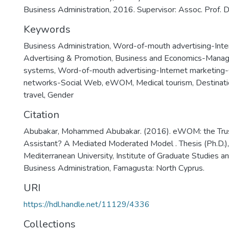
Business Administration, 2016. Supervisor: Assoc. Prof. D
Keywords
Business Administration
,
Word-of-mouth advertising-Inte
Advertising & Promotion
,
Business and Economics-Manag
systems
,
Word-of-mouth advertising-Internet marketing-O
networks-Social Web
,
eWOM
,
Medical tourism
,
Destinati
travel
,
Gender
Citation
Abubakar, Mohammed Abubakar. (2016). eWOM: the Trus
Assistant? A Mediated Moderated Model . Thesis (Ph.D.),
Mediterranean University, Institute of Graduate Studies a
Business Administration, Famagusta: North Cyprus.
URI
https://hdl.handle.net/11129/4336
Collections