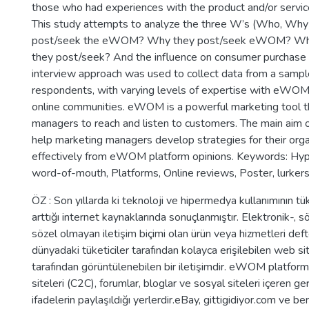
those who had experiences with the product and/or servic
This study attempts to analyze the three W’s (Who, Wh
post/seek the eWOM? Why they post/seek eWOM? Wh
they post/seek? And the influence on consumer purchase 
interview approach was used to collect data from a samp
respondents, with varying levels of expertise with eWOM
online communities. eWOM is a powerful marketing tool t
managers to reach and listen to customers. The main aim of
help marketing managers develop strategies for their orga
effectively from eWOM platform opinions. Keywords: Hyp
word-of-mouth, Platforms, Online reviews, Poster, lurkers
ÖZ : Son yıllarda ki teknoloji ve hipermedya kullanımının tük
arttığı internet kaynaklarında sonuçlanmıştır. Elektronik-,
sözel olmayan iletişim biçimi olan ürün veya hizmetleri def
dünyadaki tüketiciler tarafından kolayca erişilebilen web sit
tarafından görüntülenebilen bir iletişimdir. eWOM platforml
siteleri (C2C), forumlar, bloglar ve sosyal siteleri içeren 
ifadelerin paylaşıldığı yerlerdir.eBay, gittigidiyor.com ve 