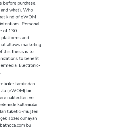
e before purchase.
y and what). Who
at kind of eWOM
intentions. Personal
le of 130
 platforms and
hat allows marketing
 this thesis is to
nizations to benefit
ermedia, Electronic-
.
eticiler tarafından
 sözlü (eWOM) bir
tere nakledilen ve
elerinde kullanıcılar
arı tüketici-müşteri
gerçek sözel olmayan
berbathoca.com bu