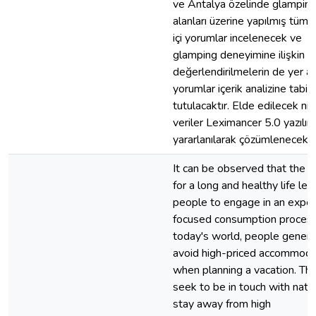
ve Antalya özelinde glampin
alanları üzerine yapılmış tüm 
içi yorumlar incelenecek ve
glamping deneyimine ilişkin
değerlendirilmelerin de yer al
yorumlar içerik analizine tabi
tutulacaktır. Elde edilecek nit
veriler Leximancer 5.0 yazılı
yararlanılarak çözümlenecektir
It can be observed that the d
for a long and healthy life lea
people to engage in an exper
focused consumption process
today's world, people genera
avoid high-priced accommoda
when planning a vacation. Th
seek to be in touch with natu
stay away from high