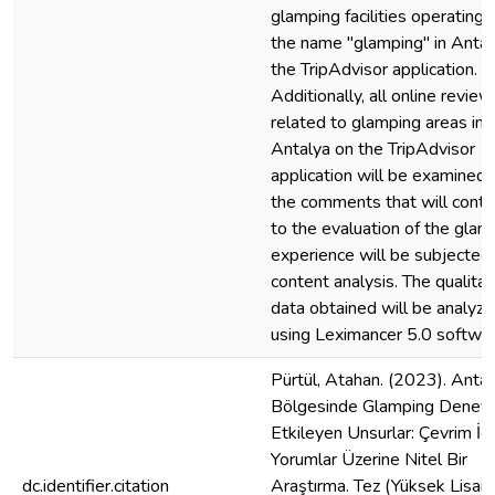
glamping facilities operating 
the name "glamping" in Antal
the TripAdvisor application.
Additionally, all online review
related to glamping areas in
Antalya on the TripAdvisor
application will be examined,
the comments that will contr
to the evaluation of the glam
experience will be subjected
content analysis. The qualitat
data obtained will be analyz
using Leximancer 5.0 softwar
Pürtül, Atahan. (2023). Antal
Bölgesinde Glamping Deneyi
Etkileyen Unsurlar: Çevrim İçi
Yorumlar Üzerine Nitel Bir
dc.identifier.citation
Araştırma. Tez (Yüksek Lisans