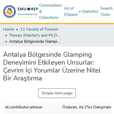
Communities
All of
Search
&
Statistics
DSpace
Tools
Collections
Home
11 Faculty of Tourism
Theses (Master's and Ph.D) - Tourism
Antalya Bölgesinde Glamping Deneyimini Etkileyen Unsurlar: Çevrim İçi Yorumlar Üzerine Nitel Bir Araştırma
Antalya Bölgesinde Glamping
Deneyimini Etkileyen Unsurlar:
Çevrim İçi Yorumlar Üzerine Nitel
Bir Araştırma
Simple item page
dc.contributor.advisor
Özduran, Ali (Tez Danışmanı)