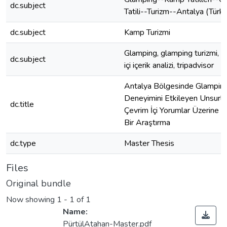
dc.subject
Tatili--Turizm--Antalya (Türki
dc.subject
Kamp Turizmi
Glamping, glamping turizmi, ç
dc.subject
içi içerik analizi, tripadvisor
Antalya Bölgesinde Glampin
Deneyimini Etkileyen Unsurlar
dc.title
Çevrim İçi Yorumlar Üzerine N
Bir Araştırma
dc.type
Master Thesis
Files
Original bundle
Now showing
1 - 1 of 1
Name:
PürtülAtahan-Master.pdf