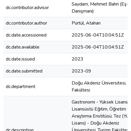
Saydam, Mehmet Bahri (Eş-T
dc.contributor.advisor
Danışmanı)
dc.contributor.author
Pürtül, Atahan
dc.date.accessioned
2025-06-04T10:04:51Z
dc.date.available
2025-06-04T10:04:51Z
dc.date.issued
2023
dc.date.submitted
2023-09
Doğu Akdeniz Üniversitesi, T
dc.department
Fakültesi
Gastronomi - Yüksek Lisans T
Lisansüstü Eğitim, Öğretim v
Araştırma Enstitüsü. Tez (Yü
Lisans) - Doğu Akdeniz
dc.description
Üniversitesi, Turizm Fakültesi,