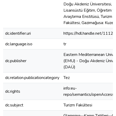
Doğu Akdeniz Üniversitesi,
Lisansüstü Eğitim, Öğretim v
Araştırma Enstitüsü, Turizm
Fakültesi, Gazimağusa: Kuzey 
dc.identifier.uri
https://hdl.handle.net/1112
dc.language.iso
tr
Eastern Mediterranean Unive
dc.publisher
(EMU) - Doğu Akdeniz Üniver
(DAÜ)
dc.relation.publicationcategory
Tez
info:eu-
dc.rights
repo/semantics/openAccess
dc.subject
Turizm Fakültesi
Glamping--Kamp Tatilleri--Ça