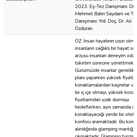
2023. Eş-Tez Danışmanı: Dr.
Mehmet Bahri Saydam ve Te
Danışmanı: Yrd. Doç. Dr. Ali
Özduran.
ÖZ: İnsan hayatının uzun olma
insanların sağlıklı bir hayat s
arzusu insanları deneyim odakl
tüketim sürecine yöneltmekte
Günümüzde insanlar genellikle
planı yaparken yüksek fiyatlı
konaklamalardan kaçınırlar v
ile iç içe olmayı, yüksek kona
fiyatlarından uzak durmayı
hedeflerken, aynı zamanda d
konaklayacağı yerde bir otel
konforu aramaktadır. Bu konul
alındığında glamping mantığı 
çıkmaktadır. Glamping turizmi