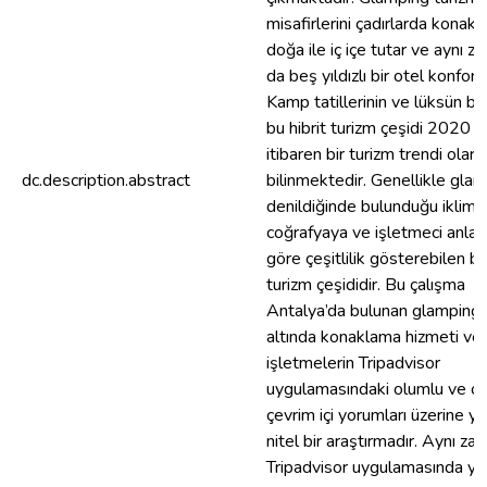
misafirlerini çadırlarda konakl
doğa ile iç içe tutar ve aynı 
da beş yıldızlı bir otel konforu
Kamp tatillerinin ve lüksün bir
bu hibrit turizm çeşidi 2020 yı
itibaren bir turizm trendi olara
dc.description.abstract
bilinmektedir. Genellikle gla
denildiğinde bulunduğu iklime
coğrafyaya ve işletmeci anlay
göre çeşitlilik gösterebilen bi
turizm çeşididir. Bu çalışma
Antalya’da bulunan glamping 
altında konaklama hizmeti ve
işletmelerin Tripadvisor
uygulamasındaki olumlu ve o
çevrim içi yorumları üzerine ya
nitel bir araştırmadır. Aynı z
Tripadvisor uygulamasında ye