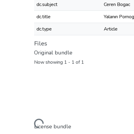
dc.subject
Ceren Bogac
dc.title
Yalanın Pornog
dc.type
Article
Files
Original bundle
Now showing
1 - 1 of 1
Loading...
License bundle