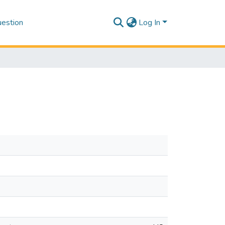
estion
Log In