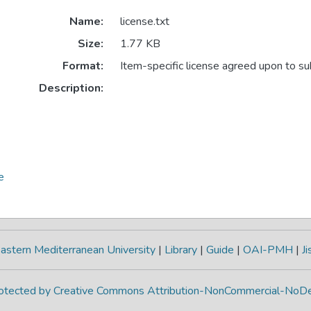
Name:
license.txt
Size:
1.77 KB
Format:
Item-specific license agreed upon to s
Description:
e
astern Mediterranean University
|
Library
|
Guide
|
OAI-PMH
|
Ji
protected by Creative Commons Attribution-NonCommercial-NoDe