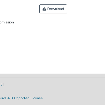
Download
ubmission
sc
|
rivs 4.0 Unported License
.