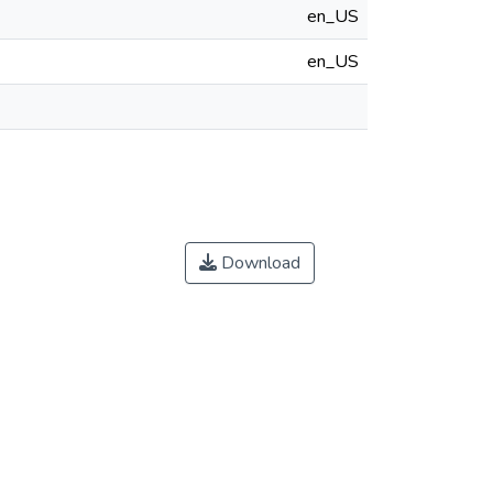
en_US
en_US
Download