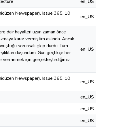
tecture
en_US
Yenidüzen Newspaper), Issue 365, 10
en_US
ere dair hayalleri uzun zaman önce
 yazmaya karar vermiştim aslında. Ancak
nüştüğü sorunsalı çıkıp durdu. Tüm
en_US
rşılıkları düşündüm. Gün geçtikçe her
e vermemek için gerçekleştirdiğimiz
Yenidüzen Newspaper), Issue 365, 10
en_US
en_US
en_US
en_US