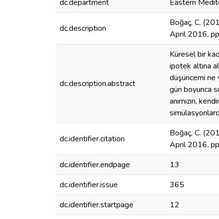
dc.department
Eastern Medite
Boğaç, C. (201
dc.description
April 2016, p
Küresel bir ka
ipotek altına a
düşüncemi ne y
dc.description.abstract
gün boyunca sır
anımızın, kend
simülasyonlar
Boğaç, C. (201
dc.identifier.citation
April 2016, p
dc.identifier.endpage
13
dc.identifier.issue
365
dc.identifier.startpage
12