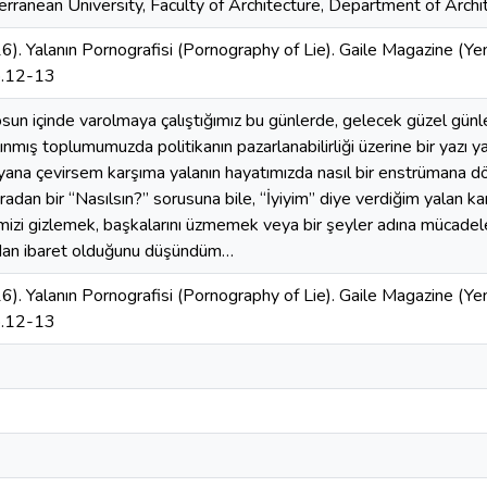
rranean University, Faculty of Architecture, Department of Archi
6). Yalanın Pornografisi (Pornography of Lie). Gaile Magazine (
p.12-13
osun içinde varolmaya çalıştığımız bu günlerde, gelecek güzel günl
lınmış toplumumuzda politikanın pazarlanabilirliği üzerine bir yazı
ana çevirsem karşıma yalanın hayatımızda nasıl bir enstrümana dö
adan bir “Nasılsın?” sorusuna bile, “İyiyim” diye verdiğim yalan ka
imizi gizlemek, başkalarını üzmemek veya bir şeyler adına mücadel
dan ibaret olduğunu düşündüm…
6). Yalanın Pornografisi (Pornography of Lie). Gaile Magazine (
p.12-13