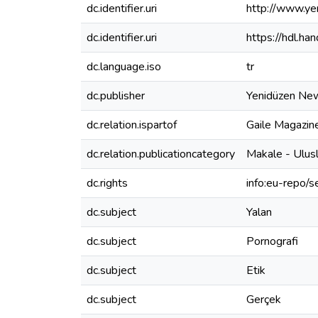
dc.identifier.uri
http://www.ye
dc.identifier.uri
https://hdl.h
dc.language.iso
tr
dc.publisher
Yenidüzen Ne
dc.relation.ispartof
Gaile Magazin
dc.relation.publicationcategory
Makale - Ulus
dc.rights
info:eu-repo/
dc.subject
Yalan
dc.subject
Pornografi
dc.subject
Etik
dc.subject
Gerçek