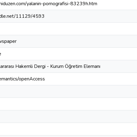
niduzen.com/yalanin-pornografisi-83239h.htm
andle.net/11129/4593
wspaper
e
lararası Hakemli Dergi - Kurum Öğretim Elemanı
semantics/openAccess