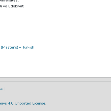
iversitesi,
li ve Edebiyatı
 (Master's) – Turkish
sc
|
rivs 4.0 Unported License
.