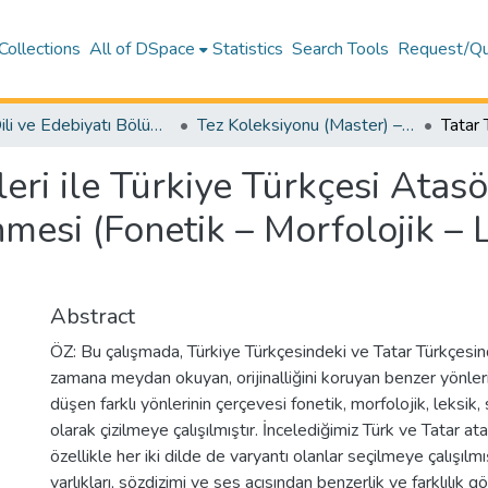
Collections
All of DSpace
Statistics
Search Tools
Request/Qu
Türk Dili ve Edebiyatı Bölümü (Department of Turkish Language and Literature)
Tez Koleksiyonu (Master) – Türk Dili ve Edebiyatı / Theses (Master's) – Turkish Language and Literature
eri ile Türkiye Türkçesi Atasö
nmesi (Fonetik – Morfolojik – 
Abstract
ÖZ: Bu çalışmada, Türkiye Türkçesindeki ve Tatar Türkçesin
zamana meydan okuyan, orijinalliğini koruyan benzer yönleri
düşen farklı yönlerinin çerçevesi fonetik, morfolojik, leksi
olarak çizilmeye çalışılmıştır. İncelediğimiz Türk ve Tatar a
özellikle her iki dilde de varyantı olanlar seçilmeye çalışılmı
varlıkları, sözdizimi ve ses açısından benzerlik ve farklılık gö