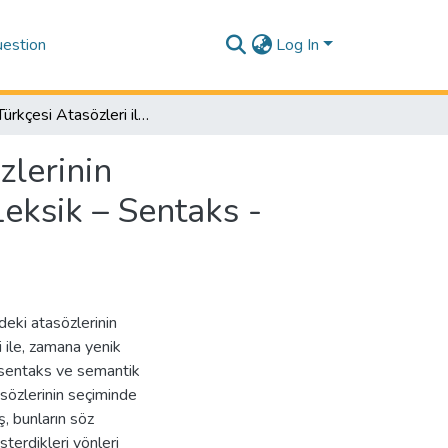
estion
Log In
Tatar Türkçesi Atasözleri ile Türkiye Türkçesi Atasözlerinin Karşılaştırmalı İncelenmesi (Fonetik – Morfolojik – Leksik – Sentaks - Semantik)
zlerinin
Leksik – Sentaks -
deki atasözlerinin
 ile, zamana yenik
k, sentaks ve semantik
tasözlerinin seçiminde
ş, bunların söz
sterdikleri yönleri