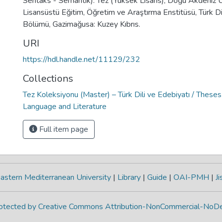
Sentaks - Semantik). Tez (Yüksek Lisans), Doğu Akdeniz Ün
Lisansüstü Eğitim, Öğretim ve Araştırma Enstitüsü, Türk Di
Bölümü, Gazimağusa: Kuzey Kıbrıs.
URI
https://hdl.handle.net/11129/232
Collections
Tez Koleksiyonu (Master) – Türk Dili ve Edebiyatı / Theses
Language and Literature
Full item page
astern Mediterranean University
|
Library
|
Guide
|
OAI-PMH
|
Ji
protected by Creative Commons Attribution-NonCommercial-NoDe