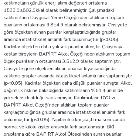
katılımcıların günlük enerji alımı değerleri ortalama
1533.9±802.9kkal olarak belirlenmiştir. Çalışmadaki
katılımcıların Duygusal Yeme Ölçeği’nden aldıkların toplam
puanların ortalaması 9.8±4.9 olarak belirlenmiştir. Cinsiyete
göre ölçekten alınan puanlar karşılaştırıldığında gruplar
arasında istatistiksel anlamlı fark bulunmuştur (p<0.05).
Kadınlar ölçekten daha yüksek puanlar almıştır. Çalışmaya
katılan bireylerin BAPİRT Alkol Ölçeği’nden aldıkların toplam
ölçek puanlarının ortalaması 3.5±2.9 olarak saptanmıştır.
Cinsiyete göre ölçekten alınan puanlar kıyaslandığında
katılımcı gruplar arasında istatistiksel anlamlı fark saptanmıştır
(p<0.05). Kadınlar ölçekten daha düşük puanlar almıştır. Alkol
bağımlılık riskine bakıldığında katılımcıların %51,4’ünün de
yüksek riskli olduğu saptanmıştır. Katılımcıların DYÖ ve
BAPİRT Alkol Ölçeği’nden aldıkları toplam puanlar
karşılaştırıldığında gruplar arasında istatistiksel anlamlı fark
bulunmuştur (p<0.05). Yapılan ikili karşılaştırma sonucunda
normal ve kilolu kişiler arasında fark saptanmıştır. BKİ
gruplarına göre BAPİRT Alkol Ölçeği’nden alınan puanlar