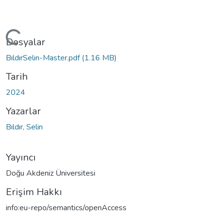
niyor...
Dosyalar
BıldırSelin-Master.pdf
(1.16 MB)
Tarih
2024
Yazarlar
Bıldır, Selin
Yayıncı
Doğu Akdeniz Üniversitesi
Erişim Hakkı
info:eu-repo/semantics/openAccess