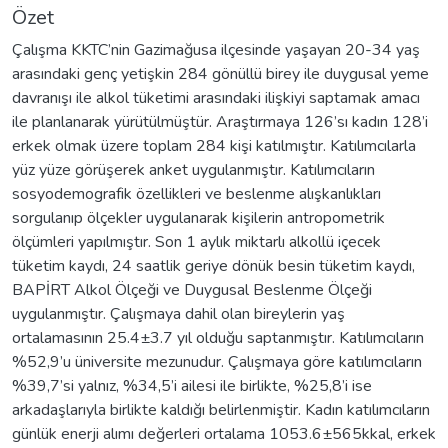
Özet
Çalışma KKTC’nin Gazimağusa ilçesinde yaşayan 20-34 yaş
arasındaki genç yetişkin 284 gönüllü birey ile duygusal yeme
davranışı ile alkol tüketimi arasındaki ilişkiyi saptamak amacı
ile planlanarak yürütülmüştür. Araştırmaya 126’sı kadın 128’i
erkek olmak üzere toplam 284 kişi katılmıştır. Katılımcılarla
yüz yüze görüşerek anket uygulanmıştır. Katılımcıların
sosyodemografik özellikleri ve beslenme alışkanlıkları
sorgulanıp ölçekler uygulanarak kişilerin antropometrik
ölçümleri yapılmıştır. Son 1 aylık miktarlı alkollü içecek
tüketim kaydı, 24 saatlik geriye dönük besin tüketim kaydı,
BAPİRT Alkol Ölçeği ve Duygusal Beslenme Ölçeği
uygulanmıştır. Çalışmaya dahil olan bireylerin yaş
ortalamasının 25.4±3.7 yıl olduğu saptanmıştır. Katılımcıların
%52,9’u üniversite mezunudur. Çalışmaya göre katılımcıların
%39,7’si yalnız, %34,5’i ailesi ile birlikte, %25,8’i ise
arkadaşlarıyla birlikte kaldığı belirlenmiştir. Kadın katılımcıların
günlük enerji alımı değerleri ortalama 1053.6±565kkal, erkek