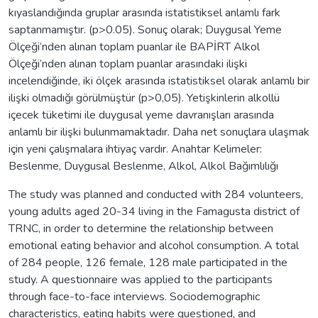
kıyaslandığında gruplar arasında istatistiksel anlamlı fark
saptanmamıştır. (p>0.05). Sonuç olarak; Duygusal Yeme
Ölçeği’nden alınan toplam puanlar ile BAPİRT Alkol
Ölçeği’nden alınan toplam puanlar arasındaki ilişki
incelendiğinde, iki ölçek arasında istatistiksel olarak anlamlı bir
ilişki olmadığı görülmüştür (p>0,05). Yetişkinlerin alkollü
içecek tüketimi ile duygusal yeme davranışları arasında
anlamlı bir ilişki bulunmamaktadır. Daha net sonuçlara ulaşmak
için yeni çalışmalara ihtiyaç vardır. Anahtar Kelimeler:
Beslenme, Duygusal Beslenme, Alkol, Alkol Bağımlılığı
The study was planned and conducted with 284 volunteers,
young adults aged 20-34 living in the Famagusta district of
TRNC, in order to determine the relationship between
emotional eating behavior and alcohol consumption. A total
of 284 people, 126 female, 128 male participated in the
study. A questionnaire was applied to the participants
through face-to-face interviews. Sociodemographic
characteristics, eating habits were questioned, and