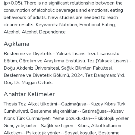
(p>0.05). There is no significant relationship between the
consumption of alcoholic beverages and emotional eating
behaviours of adults. New studies are needed to reach
clearer results. Keywords: Nutrition, Emotional Eating,
Alcohol, Alcohol Dependence.
Açıklama
Beslenme ve Diyetetik - Yüksek Lisans Tezi. Lisansüstü
Eğitim, Öğretim ve Araştırma Enstitüsü. Tez (Yüksek Lisans) -
Doğu Akdeniz Üniversitesi, Sağlık Bilimleri Fakültesi,
Beslenme ve Diyetetik Bölümü, 2024. Tez Danışmanı: Yrd.
Doç. Dr. Müjgan Öztürk.
Anahtar Kelimeler
Thesis Tez
,
Alkol tüketimi--Gazimağusa--Kuzey Kıbrıs Türk
Cumhuriyeti
,
Beslenme alışkanlıkları--Gazimağusa--Kuzey
Kıbrıs Türk Cumhuriyeti
,
Yeme bozuklukları--Psikolojik yönler
,
Genç yetişkinler--Sağlık ve hijyen--Kıbrıs
,
Alkol kullanımı--
Alkolizm--Psikolojik yönler--Sosyal koşullar
,
Beslenme
,