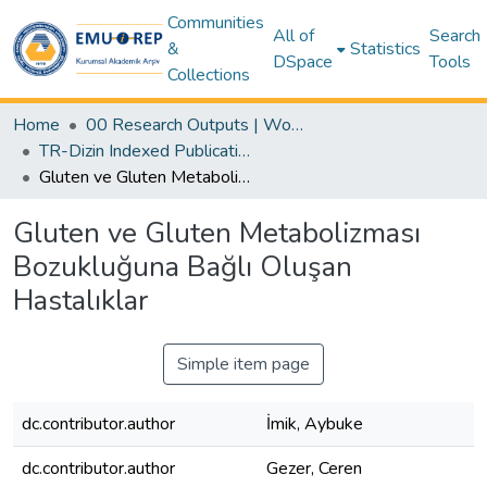
Communities
All of
Search
&
Statistics
DSpace
Tools
Collections
Home
00 Research Outputs | WoS | Scopus | TR-Dizin | PubMed
TR-Dizin Indexed Publications Collection
Gluten ve Gluten Metabolizması Bozukluğuna Bağlı Oluşan Hastalıklar
Gluten ve Gluten Metabolizması
Bozukluğuna Bağlı Oluşan
Hastalıklar
Simple item page
dc.contributor.author
İmik, Aybuke
dc.contributor.author
Gezer, Ceren