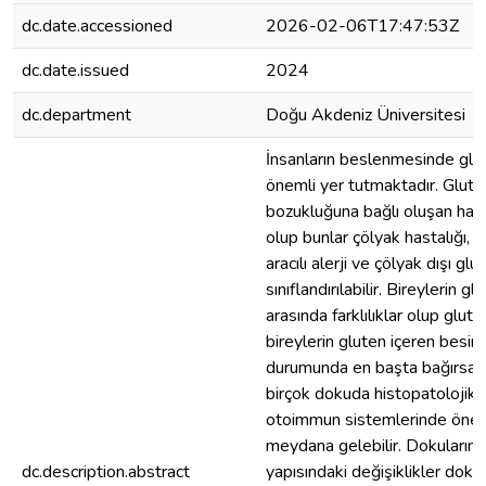
dc.date.accessioned
2026-02-06T17:47:53Z
dc.date.issued
2024
dc.department
Doğu Akdeniz Üniversitesi
İnsanların beslenmesinde glut
önemli yer tutmaktadır. Glut
bozukluğuna bağlı oluşan has
olup bunlar çölyak hastalığı, 
aracılı alerji ve çölyak dışı glu
sınıflandırılabilir. Bireylerin gl
arasında farklılıklar olup glute
bireylerin gluten içeren besin
durumunda en başta bağırsak
birçok dokuda histopatolojik 
otoimmun sistemlerinde öneml
meydana gelebilir. Dokuların 
dc.description.abstract
yapısındaki değişiklikler doku