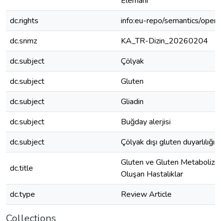
Elemanı
dc.rights
info:eu-repo/semantics/open
dc.snmz
KA_TR-Dizin_20260204
dc.subject
Çölyak
dc.subject
Gluten
dc.subject
Gliadin
dc.subject
Buğday alerjisi
dc.subject
Çölyak dışı gluten duyarlılığı
Gluten ve Gluten Metabolizm
dc.title
Oluşan Hastalıklar
dc.type
Review Article
Collections