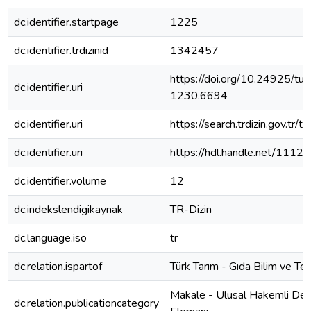
dc.identifier.startpage
1225
dc.identifier.trdizinid
1342457
https://doi.org/10.24925/tur
dc.identifier.uri
1230.6694
dc.identifier.uri
https://search.trdizin.gov.tr
dc.identifier.uri
https://hdl.handle.net/1112
dc.identifier.volume
12
dc.indekslendigikaynak
TR-Dizin
dc.language.iso
tr
dc.relation.ispartof
Türk Tarım - Gıda Bilim ve Tek
Makale - Ulusal Hakemli Der
dc.relation.publicationcategory