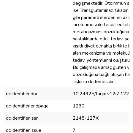
değişmektedir. Otoimmun sist
ise Transglutaminaz, Gliadin,
gibi parametrelerden en az bir
incelenmesi ile tespit edilebil
metabolizması bozukluğuna b
hastalıklarda etkili tedavi şek
kısıtlı diyet olmakla birlikte b
alan mekanizma ve moleküller
tedavi yöntemlerini oluşturulm
Bu çalışmada amaç gluten ve
bozukluğuna bağlı oluşan hasta
ilişkinin derlemesidir.
dc.identifier.doi
10.24925/turjaf.v12i7.122
dc.identifier.endpage
1230
dc.identifier.issn
2148-127X
dc.identifier.issue
7