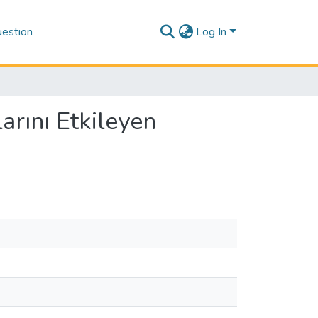
estion
Log In
arını Etkileyen