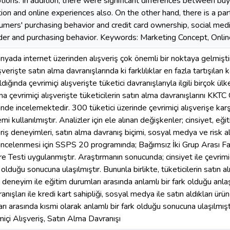
ptions. In addition, there were significant differences between b
ion and online experiences also. On the other hand, there is a partia
ers' purchasing behavior and credit card ownership, social med
er and purchasing behavior. Keywords: Marketing Concept, Onlin
yada internet üzerinden alışveriş çok önemli bir noktaya gelmiştir.
verişte satın alma davranışlarında ki farklılıklar en fazla tartışılan 
ldığında çevrimiçi alışverişte tüketici davranışlarıyla ilgili birçok ü
ma çevrimiçi alışverişte tüketicilerin satın alma davranışlarını K
rinde incelemektedir. 300 tüketici üzerinde çevrimiçi alışverişe ka
i kullanılmıştır. Analizler için ele alınan değişkenler; cinsiyet, eği
eriş deneyimleri, satın alma davranış biçimi, sosyal medya ve risk alg
incelenmesi için SSPS 20 programında; Bağımsız İki Grup Arası Fark
re Testi uygulanmıştır. Araştırmanın sonucunda; cinsiyet ile çevrimiç
 olduğu sonucuna ulaşılmıştır. Bununla birlikte, tüketicilerin satın al
i deneyim ile eğitim durumları arasında anlamlı bir fark olduğu anlaşı
nışları ile kredi kart sahipliği, sosyal medya ile satın aldıkları ürün 
rı arasında kısmi olarak anlamlı bir fark olduğu sonucuna ulaşılmı
miçi Alışveriş, Satın Alma Davranışı