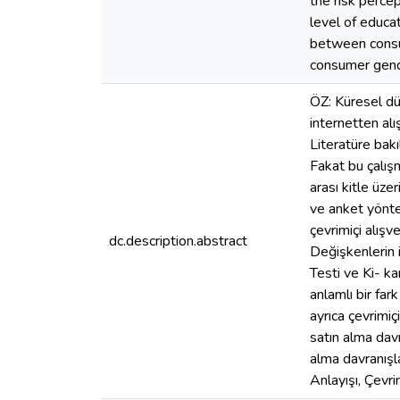
the risk perce
level of educat
between consum
consumer gend
ÖZ: Küresel dün
internetten alış
Literatüre bakı
Fakat bu çalış
arası kitle üze
ve anket yöntem
çevrimiçi alışv
dc.description.abstract
Değişkenlerin 
Testi ve Ki- ka
anlamlı bir fark
ayrıca çevrimiç
satın alma davra
alma davranışla
Anlayışı, Çevri