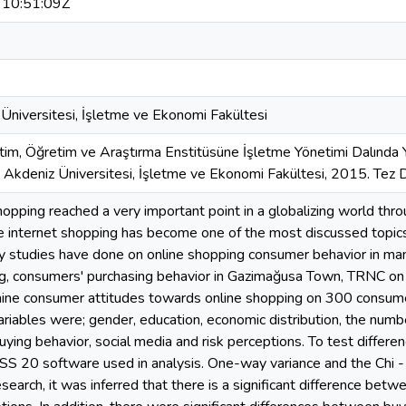
10:51:09Z
niversitesi, İşletme ve Ekonomi Fakültesi
tim, Öğretim ve Araştırma Enstitüsüne İşletme Yönetimi Dalında Y
Akdeniz Üniversitesi, İşletme ve Ekonomi Fakültesi, 2015. Tez 
hopping reached a very important point in a globalizing world th
e internet shopping has become one of the most discussed topics 
ny studies have done on online shopping consumer behavior in man
g, consumers' purchasing behavior in Gazimağusa Town, TRNC on p
ine consumer attitudes towards online shopping on 300 consume
ariables were; gender, education, economic distribution, the numbe
uying behavior, social media and risk perceptions. To test diff
S 20 software used in analysis. One-way variance and the Chi -
esearch, it was inferred that there is a significant difference be