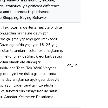
uying behavior and monthly income;
l statistically significant difference
ia and the products purchased,
e Shopping, Buying Behavior
 Teknolojinin de ilerlemesiyle birlikte
konulardan biri haline gelmiştir.
lkede çalışma yapıldığı görülmektedir.
KTC Gazimağusa’da yaşayan 18-25 yaş
rşı olan tutumları incelemek amaçlanmış
tim, ekonomik dağılım, kredi kart sayısı,
ıları olarak ele alınmıştır.
en_US
lılıkların Testi, Tek Yönlü Varyans
i deneyimi ve risk algıları arasında
ma davranışları ile aylık gelir düzeyleri
lmıştır. Diğer taraftan, tüketicilerin
ve tüketicilerin cinsiyetleri ile satın
ştır. Anahtar Kelimeler: Pazarlama