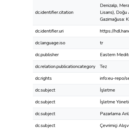
Denizalp, Meral
dc.identifier.citation
Lisans), Doğu 
Gazimağusa: Ku
dc.identifier.uri
https://hdl.h
dc.language.iso
tr
dc.publisher
Eastern Medit
dc.relation.publicationcategory
Tez
dc.rights
info:eu-repo/
dc.subject
İşletme
dc.subject
İşletme Yönet
dc.subject
Pazarlama Anl
dc.subject
Çevrimiçi Alışv