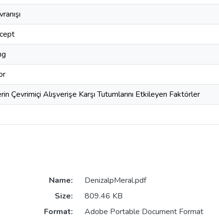
ranışı
cept
ng
or
rin Çevrimiçi Alışverişe Karşı Tutumlarını Etkileyen Faktörler
Name:
DenizalpMeral.pdf
Size:
809.46 KB
Format:
Adobe Portable Document Format