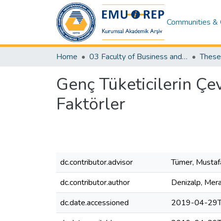
Communities & 
Home
03 Faculty of Business and Economics
Genç Tüketicilerin Çev
Faktörler
dc.contributor.advisor
Tümer, Mustaf
dc.contributor.author
Denizalp, Mera
dc.date.accessioned
2019-04-29T