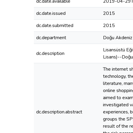
dc.date.available
2019-04-29T
dc.date.issued
2015
dc.date.submitted
2015
dc.department
Doğu Akdeniz Ü
Lisansüstü Eği
dc.description
Lisans)--Doğu 
The internet s
technology, th
literature, ma
online shoppin
aimed to exam
investigated v
dc.description.abstract
experiences, b
groups the SPS
result of the r