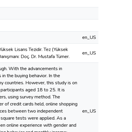
en_US
üksek Lisans Tezidir. Tez (Yüksek
en_US
Danışmanı: Doç. Dr. Mustafa Tümer.
rough. With the advancements in
in the buying behavior. In the
y countries. However, this study is on
articipants aged 18 to 25. It is
rs, using survey method. The
r of credit cards held, online shopping
erences between two independent
en_US
 square tests were applied. As a
tween online experience with gender and