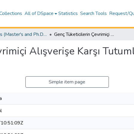
Collections
All of DSpace
Statistics
Search Tools
Request/Qu
Theses (Master's and Ph.D) – Business and Economics
Genç Tüketicilerin Çevrimiçi Alışverişe Karşı Tutumlarını Etkileyen Faktörler
rimiçi Alışverişe Karşı Tutuml
Simple item page
a
l
10:51:09Z