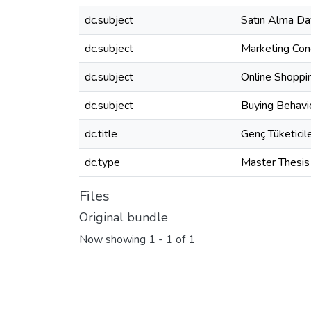
dc.subject
Satın Alma Dav
dc.subject
Marketing Con
dc.subject
Online Shoppi
dc.subject
Buying Behavi
dc.title
Genç Tüketicile
dc.type
Master Thesis
Files
Original bundle
Now showing
1 - 1 of 1