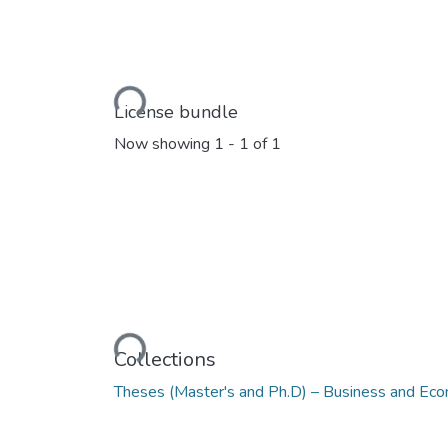
Loading...
License bundle
Now showing
1 - 1 of 1
Loading...
Collections
Theses (Master's and Ph.D) – Business and Ec