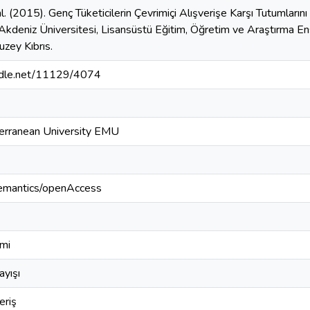
. (2015). Genç Tüketicilerin Çevrimiçi Alışverişe Karşı Tutumların
Akdeniz Üniversitesi, Lisansüstü Eğitim, Öğretim ve Araştırma En
zey Kıbrıs.
andle.net/11129/4074
erranean University EMU
semantics/openAccess
imi
ayışı
eriş