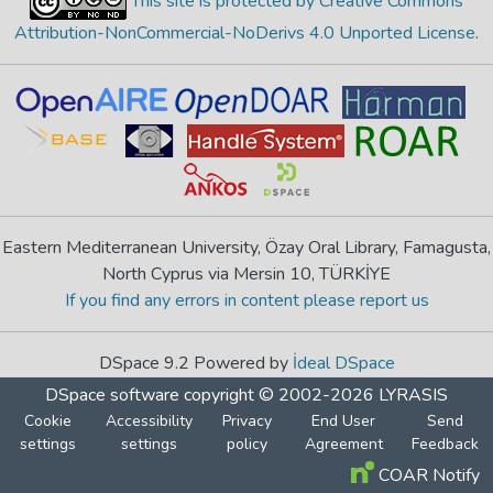
This site is protected by Creative Commons
Attribution-NonCommercial-NoDerivs 4.0 Unported License
.
Eastern Mediterranean University, Özay Oral Library, Famagusta,
North Cyprus via Mersin 10, TÜRKİYE
If you find any errors in content please report us
DSpace 9.2 Powered by
İdeal DSpace
DSpace software
copyright © 2002-2026
LYRASIS
Cookie
Accessibility
Privacy
End User
Send
settings
settings
policy
Agreement
Feedback
COAR Notify