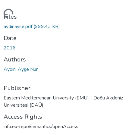
ding...
Files
aydinayse.pdf
(999.43 KB)
Date
2016
Authors
Aydın, Ayşe Nur
Publisher
Eastern Mediterranean University (EMU) - Doğu Akdeniz
Üniversitesi (DAÜ)
Access Rights
info:eu-repo/semantics/openAccess