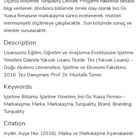
Üçüncü bölümde Turquality Destek Progarmı hakkında detaylı
bilgi verilerek; dördüncü bölümde örnek olay olarak İnci Gs
Yuasa firmasının markalaşma süreci incelenerek, müsteri
memnuniyeti ölçülmeye çalışılacaktır.. Son bölümde sonuç ve
öneriler sunulacaktır.
Description
Lisansüstü Eğitim, Öğretim ve Araştırma Enstitüsüne İşletme
Yönetimi Dalında Yüksek Lisans Tezidir. Tez (Yüksek Lisans)--
Doğu Akdeniz Üniversitesi, İşletme ve Ekonomi Fakültesi,
2016. Tez Danışmanı: Prof. Dr. Mustafa Tümer.
Keywords
İşletme Bölümü
,
İşletme Yönetimi
,
İnci Gs Yuasa Firması--
Markalaşma
,
Marka
,
Markalaşma
,
Turquality
,
Brand
,
Branding
,
Turquality
Citation
Aydın, Ayşe Nur. (2016). Marka ve Markalaşma Aşamalarının