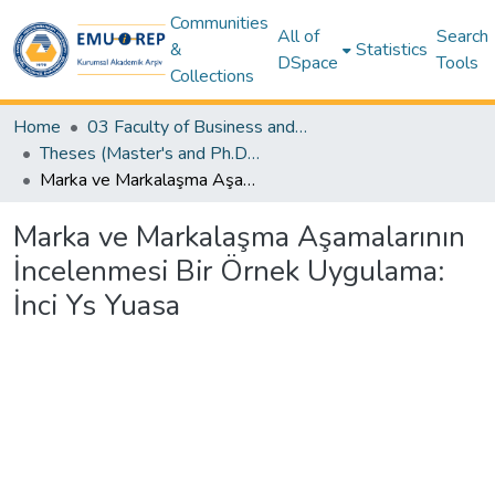
Communities
All of
Search
&
Statistics
DSpace
Tools
Collections
Home
03 Faculty of Business and Economics
Theses (Master's and Ph.D) – Business and Economics
Marka ve Markalaşma Aşamalarının İncelenmesi Bir Örnek Uygulama: İnci Ys Yuasa
Marka ve Markalaşma Aşamalarının
İncelenmesi Bir Örnek Uygulama:
İnci Ys Yuasa