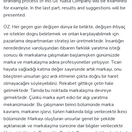
branding process of İnci Gs Yuasa Company will be examined
for example. In the last part, results and suggestions will be
presented.
ÖZ: Her geçen gün değişen dünya ile birlikte, değişen ihtiyaç
ve istekler dogru belirlemek ve onları karşılayabilmek için
pazarlama departmanları strateji ler üretmektedir. İnsanlığın
nerededeyse varoluşundan itibaren farklılık yaratma isteği
sonucu ilk markalama çalışmaları başlamışken günümüzde
marka ve markalaşma adına profesyoneller yetişiyor. Ticari
hayata sağladığı katma değer sayesinde artık markayı, onu
bileştiren unsurları göz ardı etmenin çokta doğru bir haret
olmayacağını söyleyebiliriz. Rekabet gittikçe çetin hale
gelmektedir. Tamda bu noktada markalaşma devreye
girmektedir. Çünkü marka ayırt edici bir algı yaratma
mekanizmasıdır. Bu çalışmanın birinci bölümünde marka
kavramı, markanın işlevi, türleri hakkında bilgi verilecektir.İkinci
bölümünde Markayı oluşturan unsurlar genel bir şekilde
açıklanacak ve markalaşma sürecine dair bilgiler verilecektir.