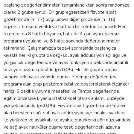
başlangıç değerlendirmeleri tamamlandıktan sonra randomize
olarak 2 gruba ayrıldı. Bir grup egzersizleri fizyoterapist
gözetiminde (n=17) uygularken diğer gruba ise (n=18)
egzersiz broşürü verildi ve haftada bir telefon ile arandı. Her
iki gruba da 8 hafta boyunca, haftada 4 gün aynı egzersiz
programı uygulandı ve 8 hafta sonunda değerlendirmeler
tekrarlandı. Çalışmamızda tedavi sonrasında başlangıca
kıyasla her iki grupta da sağ-sol ayak adduksiyon açı, ağrı ve
yorgunluk değerlerinde ve ayak fonksiyon indeksinde anlamlı
düzeyde azalma görüldü (p<0,05). Her iki grupta tedavi
sonrası tek ayak üzerinde durma, Y denge değerleri (ev
programı alan grup posteromedial ve posterolateral ölçümler
hariç), 6 dakika yürüme mesafesi ve Tampa değerlerinde
eğitim öncesine kıyasla istatistiksel olarak anlamlı düzeyde
yüksek bulundu (p<0,05). Fizyoterapist gözetiminde tedavi
alan bireylerin sağ–sol ayak adduksiyon açısındaki, ayakkabı
ile yürürken ve ayakkabı ile ayakta dururkenki ağrı düzeyindeki
ve sağ ayak naviküler düşme testi değerlerindeki azalma