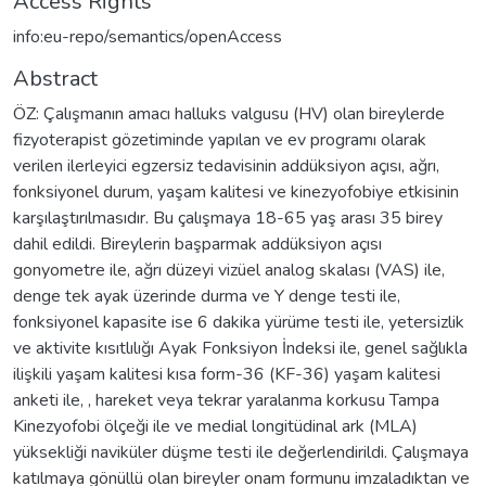
Access Rights
info:eu-repo/semantics/openAccess
Abstract
ÖZ: Çalışmanın amacı halluks valgusu (HV) olan bireylerde
fizyoterapist gözetiminde yapılan ve ev programı olarak
verilen ilerleyici egzersiz tedavisinin addüksiyon açısı, ağrı,
fonksiyonel durum, yaşam kalitesi ve kinezyofobiye etkisinin
karşılaştırılmasıdır. Bu çalışmaya 18-65 yaş arası 35 birey
dahil edildi. Bireylerin başparmak addüksiyon açısı
gonyometre ile, ağrı düzeyi vizüel analog skalası (VAS) ile,
denge tek ayak üzerinde durma ve Y denge testi ile,
fonksiyonel kapasite ise 6 dakika yürüme testi ile, yetersizlik
ve aktivite kısıtlılığı Ayak Fonksiyon İndeksi ile, genel sağlıkla
ilişkili yaşam kalitesi kısa form-36 (KF-36) yaşam kalitesi
anketi ile, , hareket veya tekrar yaralanma korkusu Tampa
Kinezyofobi ölçeği ile ve medial longitüdinal ark (MLA)
yüksekliği naviküler düşme testi ile değerlendirildi. Çalışmaya
katılmaya gönüllü olan bireyler onam formunu imzaladıktan ve