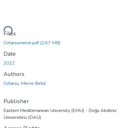
oading...
Files
Oztarsumerve.pdf
(2.67 MB)
Date
2022
Authors
Öztarsu, Merve Betül
Publisher
Eastern Mediterranean University (EMU) - Doğu Akdeniz
Üniversitesi (DAÜ)