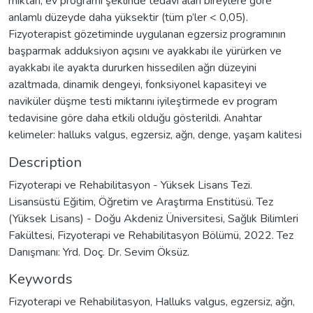
miktarı, ev programı şeklinde tedavi alan bireylere göre
anlamlı düzeyde daha yüksektir (tüm p’ler < 0,05).
Fizyoterapist gözetiminde uygulanan egzersiz programının
başparmak adduksiyon açısını ve ayakkabı ile yürürken ve
ayakkabı ile ayakta dururken hissedilen ağrı düzeyini
azaltmada, dinamik dengeyi, fonksiyonel kapasiteyi ve
naviküler düşme testi miktarını iyileştirmede ev program
tedavisine göre daha etkili olduğu gösterildi. Anahtar
kelimeler: halluks valgus, egzersiz, ağrı, denge, yaşam kalitesi
Description
Fizyoterapi ve Rehabilitasyon - Yüksek Lisans Tezi.
Lisansüstü Eğitim, Öğretim ve Araştırma Enstitüsü. Tez
(Yüksek Lisans) - Doğu Akdeniz Üniversitesi, Sağlık Bilimleri
Fakültesi, Fizyoterapi ve Rehabilitasyon Bölümü, 2022. Tez
Danışmanı: Yrd. Doç. Dr. Sevim Öksüz.
Keywords
Fizyoterapi ve Rehabilitasyon
,
Halluks valgus
,
egzersiz
,
ağrı
,