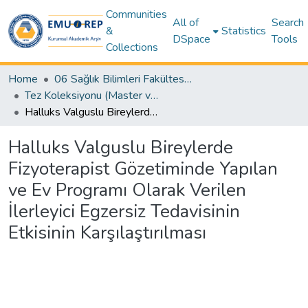
Communities
All of
Search
&
Statistics
DSpace
Tools
Collections
Home
06 Sağlık Bilimleri Fakültesi (Faculty of Health Sciences)
Tez Koleksiyonu (Master ve Doktora) – Sağlık Bilimleri / Theses (Master’s and Ph.D.) – Health Sciences
Halluks Valguslu Bireylerde Fizyoterapist Gözetiminde Yapılan ve Ev Programı Olarak Verilen İlerleyici Egzersiz Tedavisinin Etkisinin Karşılaştırılması
Halluks Valguslu Bireylerde
Fizyoterapist Gözetiminde Yapılan
ve Ev Programı Olarak Verilen
İlerleyici Egzersiz Tedavisinin
Etkisinin Karşılaştırılması