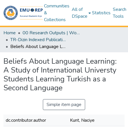
Communities
All of
Search
&
Statistics
DSpace
Tools
Collections
Home
00 Research Outputs | WoS | Scopus | TR-Dizin | PubMed
TR-Dizin Indexed Publications Collection
Beliefs About Language Learning: A Study of International Universty Students Learning Turkish as a Second Language
Beliefs About Language Learning:
A Study of International Universty
Students Learning Turkish as a
Second Language
Simple item page
dc.contributor.author
Kunt, Naciye