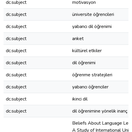
dc.subject
motivasyon
dc.subject
üniversite öğrencileri
dc.subject
yabancı dil öğrenimi
dc.subject
anket
dc.subject
kültürel etkiler
dc.subject
dil öğrenimi
dc.subject
öğrenme stratejileri
dc.subject
yabancı öğrenciler
dc.subject
ikinci dil
dc.subject
dil öğrenimine yönelik inanç ö
Beliefs About Language Lear
A Study of International Univ