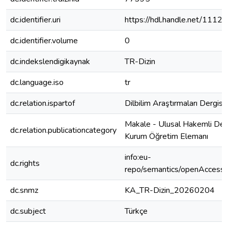
dc.identifier.uri
https://hdl.handle.net/1112
dc.identifier.volume
0
dc.indekslendigikaynak
TR-Dizin
dc.language.iso
tr
dc.relation.ispartof
Dilbilim Araştırmaları Dergisi
Makale - Ulusal Hakemli Derg
dc.relation.publicationcategory
Kurum Öğretim Elemanı
info:eu-
dc.rights
repo/semantics/openAccess
dc.snmz
KA_TR-Dizin_20260204
dc.subject
Türkçe