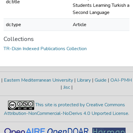
dc.title
Students Learning Turkish as
Second Language
dc.type
Article
Collections
TR-Dizin Indexed Publications Collection
|
Eastern Mediterranean University
|
Library
|
Guide
|
OAI-PMH
|
Jisc
|
This site is protected by Creative Commons
Attribution-NonCommercial-NoDerivs 4.0 Unported License
.