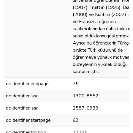
üniversite öğrencilerinin Horwi
(1987), Truitt’in (1995), Diab
(2000) ve Kunt’un (2007) İngi
ve Fransızca öğrenen
katılımcılarından daha farklı in
sahip olduklarını göstermekte
Ayrıca bu öğrencilerin Türkçe i
birlikte Türk kültürünü de
öğrenmeye yönelik motivasy
düzeylerinin yüksek olduğu
saptanmıştır.
dc.identifier.endpage
75
dc.identifier.issn
1300-8552
dc.identifier.issn
2587-0939
dc.identifier.startpage
63
dc.identifier.trdizinid
77395