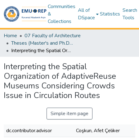
Communities
All of
Search
&
Statistics
DSpace
Tools
Collections
Home
07 Faculty of Architecture
Theses (Master's and Ph.D) – Architecture
Interpreting the Spatial Organization of AdaptiveReuse Museums Considering Crowds Issue in Circulation Routes
Interpreting the Spatial
Organization of AdaptiveReuse
Museums Considering Crowds
Issue in Circulation Routes
Simple item page
dc.contributor.advisor
Coşkun, Afet Çeliker