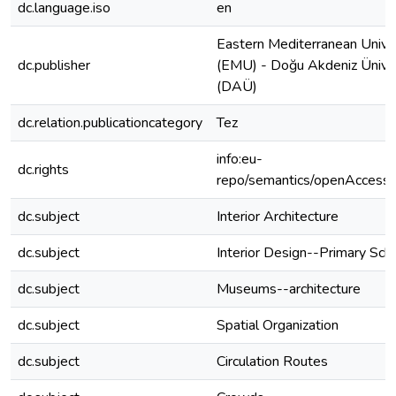
dc.language.iso
en
Eastern Mediterranean Unive
dc.publisher
(EMU) - Doğu Akdeniz Üniver
(DAÜ)
dc.relation.publicationcategory
Tez
info:eu-
dc.rights
repo/semantics/openAccess
dc.subject
Interior Architecture
dc.subject
Interior Design--Primary Sch
dc.subject
Museums--architecture
dc.subject
Spatial Organization
dc.subject
Circulation Routes