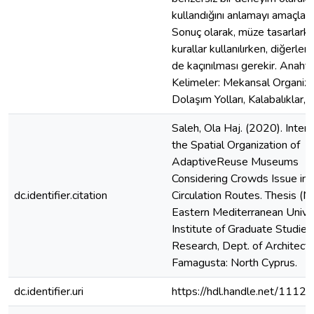
kullandığını anlamayı amaçladı
Sonuç olarak, müze tasarlarke
kurallar kullanılırken, diğerler
de kaçınılması gerekir. Anahta
Kelimeler: Mekansal Organiz
Dolaşım Yolları, Kalabalıklar,
Saleh, Ola Haj. (2020). Interp
the Spatial Organization of
AdaptiveReuse Museums
Considering Crowds Issue in
dc.identifier.citation
Circulation Routes. Thesis (M.
Eastern Mediterranean Univer
Institute of Graduate Studies
Research, Dept. of Architectu
Famagusta: North Cyprus.
dc.identifier.uri
https://hdl.handle.net/1112