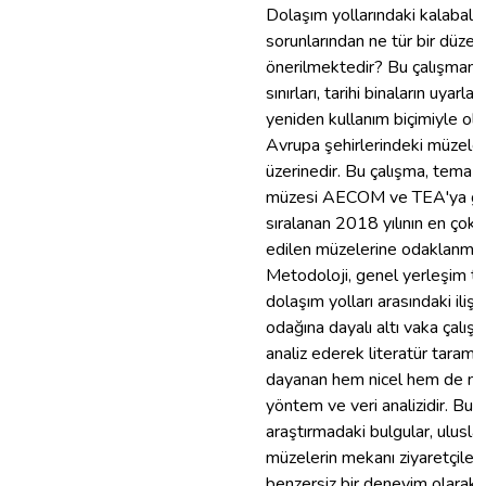
Dolaşım yollarındaki kalabalık
sorunlarından ne tür bir düzen
önerilmektedir? Bu çalışmanı
sınırları, tarihi binaların uyarlan
yeniden kullanım biçimiyle ol
Avrupa şehirlerindeki müzele
üzerinedir. Bu çalışma, tema i
müzesi AECOM ve TEA'ya g
sıralanan 2018 yılının en çok 
edilen müzelerine odaklanmak
Metodoloji, genel yerleşim ti
dolaşım yolları arasındaki ilişk
odağına dayalı altı vaka çalış
analiz ederek literatür tarama
dayanan hem nicel hem de nit
yöntem ve veri analizidir. Bu
araştırmadaki bulgular, uluslar
müzelerin mekanı ziyaretçileri 
benzersiz bir deneyim olarak n