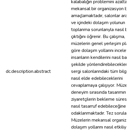
kalabalığın problemini azaltan
mekansal bir organizasyon bu
amaçlamaktadır, salonlar aras
ve içindeki dolaşım yolunun
toplanma sorunlarıyla nasıl b
çıktığını öğrenir. Bu çalışma,
müzelerin genel yerleşim plan
göre dolaşım yollarını inceley
insanların kendilerini nasıl başar
şekilde yönlendirebileceklerin
dc.description.abstract
sergi salonlarındaki tüm bilgile
nasıl elde edebileceklerini
cevaplamaya çalışıyor. Müze i
deneyim sırasında tasarımın
ziyaretçilerin bekleme süresi
nasıl tasarruf edebileceğine
odaklanmaktadır. Tez soruları:
Müzelerin mekansal organiza
dolaşım yollarını nasıl etkiliyo