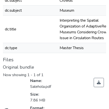
dc.subject
Crowds
dc.subject
Museum
Interpreting the Spatial
Organization of AdaptiveReu
dc.title
Museums Considering Crowd
Issue in Circulation Routes
dc.type
Master Thesis
Files
Original bundle
Now showing
1 - 1 of 1
Name:
Salehola.pdf
Size:
7.86 MB
Format: