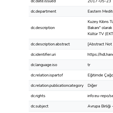
dc.date.issued
2017-05-23
dc.department
Eastern Medite
Kuzey Kıbrıs 
dc.description
Bakanı" olarak
Kültür TV (EKTv
dc.description.abstract
[Abstract Not 
dc.identifier.uri
https://hdl.h
dc.language.iso
tr
dc.relation.ispartof
Eğitimde Çağda
dc.relation.publicationcategory
Diğer
dc.rights
info:eu-repo/
dc.subject
Avrupa Birliği