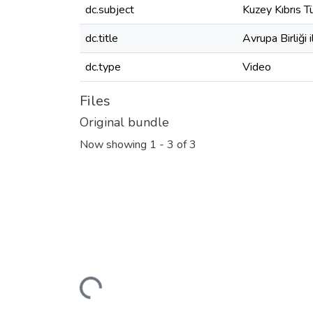
dc.subject
Kuzey Kıbrıs T
dc.title
Avrupa Birliği 
dc.type
Video
Files
Original bundle
Now showing
1 - 3 of 3
Loading...