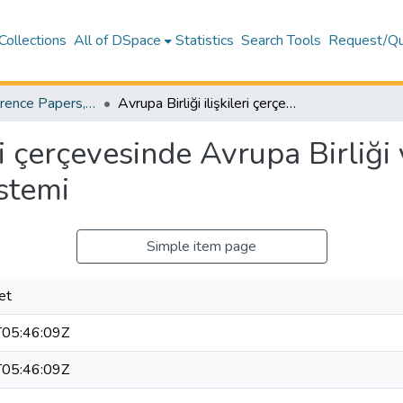
Collections
All of DSpace
Statistics
Search Tools
Request/Qu
Article, Conference Papers, Book Chapters and Other Publications - Turism
Avrupa Birliği ilişkileri çerçevesinde Avrupa Birliği ve Kuzey Kıbrıs Türk Cumhuriyeti Eğitim Sistemi
eri çerçevesinde Avrupa Birliği
stemi
Simple item page
et
05:46:09Z
05:46:09Z