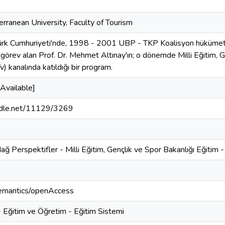
rranean University, Faculty of Tourism
Türk Cumhuriyeti'nde, 1998 - 2001 UBP - TKP Koalisyon hükümeti 
 görev alan Prof. Dr. Mehmet Altınay'ın; o dönemde Milli Eğitim, G
) kanalında katıldığı bir program.
Available]
andle.net/11129/3269
ğ Perspektifler - Milli Eğitim, Gençlik ve Spor Bakanlığı Eğitim -
semantics/openAccess
 - Eğitim ve Öğretim - Eğitim Sistemi