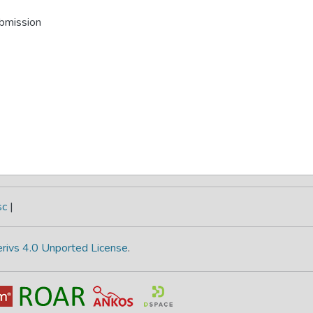
ubmission
sc
|
rivs 4.0 Unported License
.