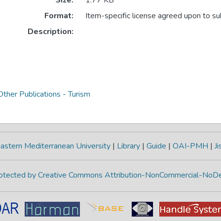
Format:
Item-specific license agreed upon to s
Description:
ther Publications - Turism
astern Mediterranean University
|
Library
|
Guide
|
OAI-PMH
|
Ji
protected by Creative Commons Attribution-NonCommercial-NoDe