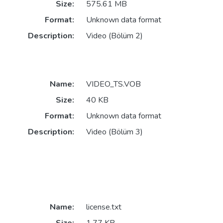
Size:
575.61 MB
Format:
Unknown data format
Description:
Video (Bölüm 2)
Name:
VIDEO_TS.VOB
Size:
40 KB
Format:
Unknown data format
Description:
Video (Bölüm 3)
Name:
license.txt
Size:
1.77 KB