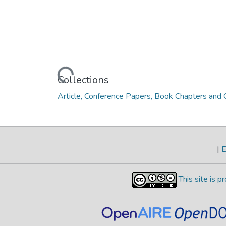
Loading...
Collections
Article, Conference Papers, Book Chapters and O
|
E
This site is 