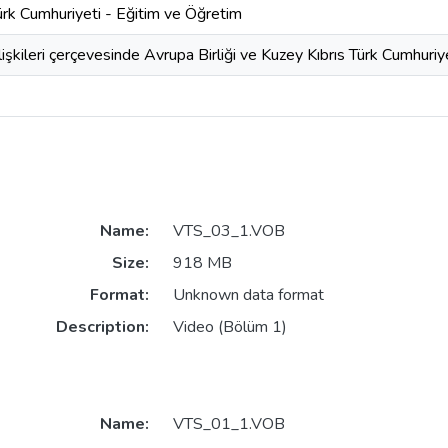
ürk Cumhuriyeti - Eğitim ve Öğretim
ilişkileri çerçevesinde Avrupa Birliği ve Kuzey Kıbrıs Türk Cumhuriy
Name:
VTS_03_1.VOB
Size:
918 MB
Format:
Unknown data format
Description:
Video (Bölüm 1)
Name:
VTS_01_1.VOB