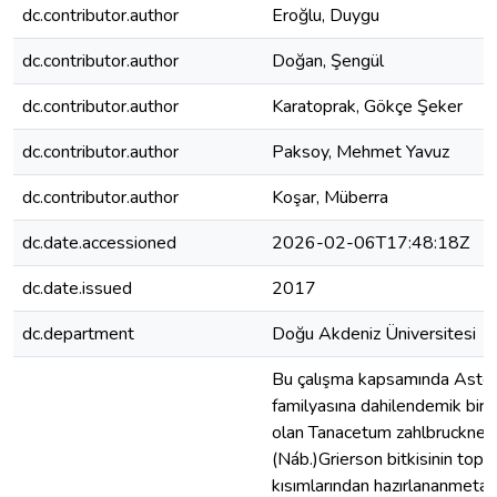
dc.contributor.author
Eroğlu, Duygu
dc.contributor.author
Doğan, Şengül
dc.contributor.author
Karatoprak, Gökçe Şeker
dc.contributor.author
Paksoy, Mehmet Yavuz
dc.contributor.author
Koşar, Müberra
dc.date.accessioned
2026-02-06T17:48:18Z
dc.date.issued
2017
dc.department
Doğu Akdeniz Üniversitesi
Bu çalışma kapsamında Aste
familyasına dahilendemik bir t
olan Tanacetum zahlbruckneri
(Náb.)Grierson bitkisinin topr
kısımlarından hazırlananmetan