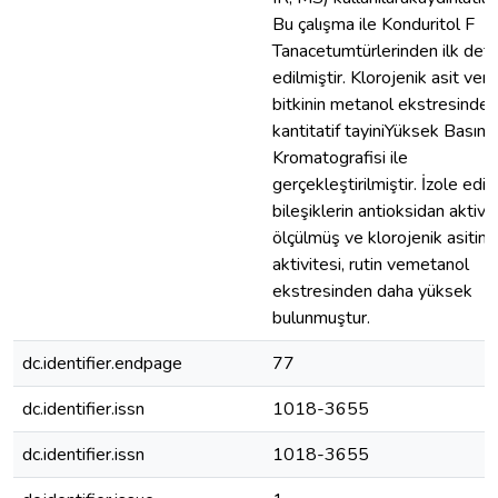
Bu çalışma ile Konduritol F
Tanacetumtürlerinden ilk defa
edilmiştir. Klorojenik asit veru
bitkinin metanol ekstresindek
kantitatif tayiniYüksek Basınçlı
Kromatografisi ile
gerçekleştirilmiştir. İzole edil
bileşiklerin antioksidan aktivit
ölçülmüş ve klorojenik asitin
aktivitesi, rutin vemetanol
ekstresinden daha yüksek
bulunmuştur.
dc.identifier.endpage
77
dc.identifier.issn
1018-3655
dc.identifier.issn
1018-3655