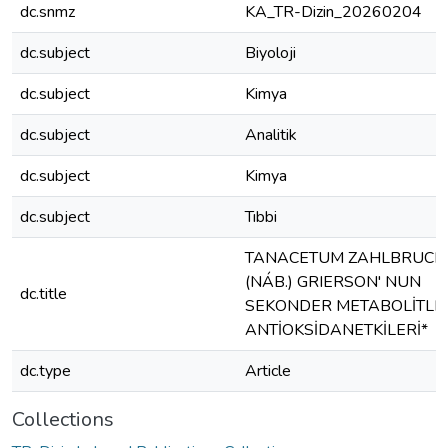
dc.snmz
KA_TR-Dizin_20260204
dc.subject
Biyoloji
dc.subject
Kimya
dc.subject
Analitik
dc.subject
Kimya
dc.subject
Tıbbi
TANACETUM ZAHLBRUCK
(NÁB.) GRIERSON' NUN
dc.title
SEKONDER METABOLİTLER
ANTİOKSİDANETKİLERİ*
dc.type
Article
Collections