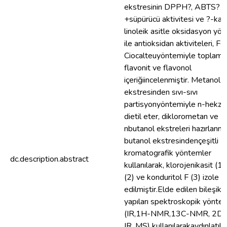
ekstresinin DPPH?, ABTS?
+süpürücü aktivitesi ve ?-kar
linoleik asitle oksidasyon yö
ile antioksidan aktiviteleri, Fol
Ciocalteuyöntemiyle toplam f
flavonit ve flavonol
içeriğiincelenmiştir. Metanol
ekstresinden sıvı-sıvı
partisyonyöntemiyle n-hekza
dietil eter, diklorometan ve
nbutanol ekstreleri hazırlanmı
butanol ekstresindençeşitli
kromatografik yöntemler
dc.description.abstract
kullanılarak, klorojenikasit (1),
(2) ve konduritol F (3) izole
edilmiştir.Elde edilen bileşikle
yapıları spektroskopik yönte
(IR,1H-NMR,13C-NMR, 2D
IR, MS) kullanılarakaydınlatılmı