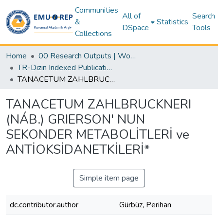
Communities
All of
Search
&
Statistics
DSpace
Tools
Collections
Home
00 Research Outputs | WoS | Scopus | TR-Dizin | PubMed
TR-Dizin Indexed Publications Collection
TANACETUM ZAHLBRUCKNERI (NÁB.) GRIERSON' NUN SEKONDER METABOLİTLERİ ve ANTİOKSİDANETKİLERİ*
TANACETUM ZAHLBRUCKNERI
(NÁB.) GRIERSON' NUN
SEKONDER METABOLİTLERİ ve
ANTİOKSİDANETKİLERİ*
Simple item page
dc.contributor.author
Gürbüz, Perihan