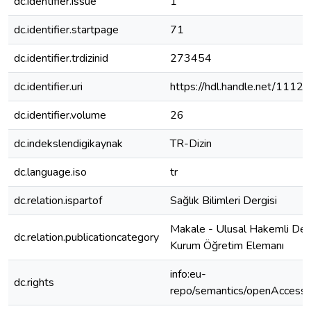
dc.identifier.issue
1
dc.identifier.startpage
71
dc.identifier.trdizinid
273454
dc.identifier.uri
https://hdl.handle.net/1112
dc.identifier.volume
26
dc.indekslendigikaynak
TR-Dizin
dc.language.iso
tr
dc.relation.ispartof
Sağlık Bilimleri Dergisi
Makale - Ulusal Hakemli Derg
dc.relation.publicationcategory
Kurum Öğretim Elemanı
info:eu-
dc.rights
repo/semantics/openAccess