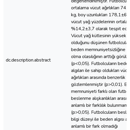
değerlendirilmiştir. Futbolcula
ortalama vücut ağırlıkları 74,
kg, boy uzunlukları 178,1±6,
vücut yağ yüzdelerinin ortala
%14,2±3,7 olarak tespit edilm
Vücut yağ kütlesinin yüksek
olduğunu düşünen futbolcuları
beden memnuniyetsizliğine s
olma olasılığının arttığı görül
dc.description.abstract
(p<0,05). Futbolcuların bede
algıları ile sahip oldukları vücu
ağırlıkları arasında benzerlik 
gözlemlenmiştir (p>0,01). B
memnuniyeti farklı olan futbol
beslenme alışkanlıkları arasın
anlamlı bir farklılık bulunmamış
(p>0,05). Futbolcuların besl
bilgi düzeyi ile beden algısı a
anlamlı bir fark olmadığı