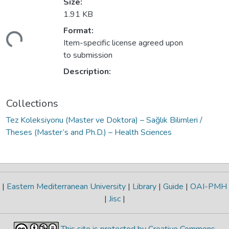
Size:
1.91 KB
Loading...
Format:
Item-specific license agreed upon
to submission
Description:
Collections
Tez Koleksiyonu (Master ve Doktora) – Sağlık Bilimleri /
Theses (Master’s and Ph.D.) – Health Sciences
|
Eastern Mediterranean University
|
Library
|
Guide
|
OAI-PMH
|
Jisc
|
This site is protected by Creative Commons