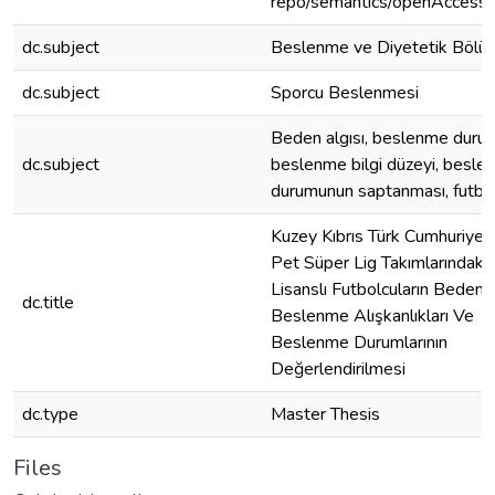
repo/semantics/openAccess
dc.subject
Beslenme ve Diyetetik Bölü
dc.subject
Sporcu Beslenmesi
Beden algısı, beslenme duru
dc.subject
beslenme bilgi düzeyi, besl
durumunun saptanması, futbo
Kuzey Kıbrıs Türk Cumhuriyeti
Pet Süper Lig Takımlarındaki
Lisanslı Futbolcuların Beden İ
dc.title
Beslenme Alışkanlıkları Ve
Beslenme Durumlarının
Değerlendirilmesi
dc.type
Master Thesis
Files