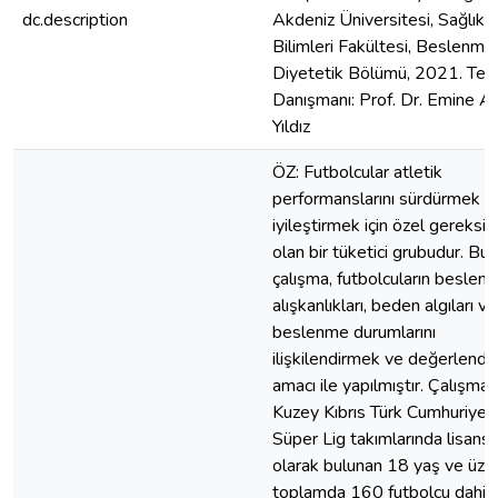
dc.description
Akdeniz Üniversitesi, Sağlık
Bilimleri Fakültesi, Beslenme
Diyetetik Bölümü, 2021. Tez
Danışmanı: Prof. Dr. Emine A
Yıldız
ÖZ: Futbolcular atletik
performanslarını sürdürmek v
iyileştirmek için özel gereksin
olan bir tüketici grubudur. Bu
çalışma, futbolcuların beslen
alışkanlıkları, beden algıları ve
beslenme durumlarını
ilişkilendirmek ve değerlendi
amacı ile yapılmıştır. Çalışma
Kuzey Kıbrıs Türk Cumhuriyet
Süper Lig takımlarında lisanslı
olarak bulunan 18 yaş ve üzer
toplamda 160 futbolcu dahil