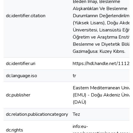
Beden İmajı, Beslenme
Alışkanlıkları Ve Beslenme
dc.identifier.citation
Durumlarının Değerlendirilmes
(Yüksek Lisans), Doğu Akden
Üniversitesi, Lisansüstü Eğiti
Öğretim ve Araştırma Enstitü
Beslenme ve Diyetetik Bölü
Gazimağusa: Kuzey Kıbrıs.
dc.identifier.uri
https://hdl.handle.net/1112
dc.language.iso
tr
Eastern Mediterranean Unive
dc.publisher
(EMU) - Doğu Akdeniz Üniver
(DAÜ)
dc.relation.publicationcategory
Tez
info:eu-
dc.rights