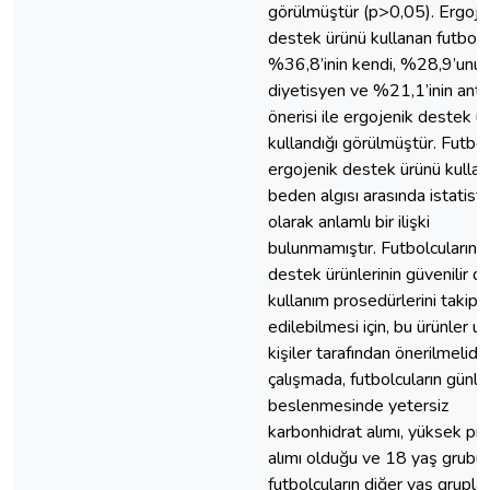
görülmüştür (p>0,05). Ergoje
destek ürünü kullanan futbolc
%36,8’inin kendi, %28,9’unu
diyetisyen ve %21,1’inin antr
önerisi ile ergojenik destek ü
kullandığı görülmüştür. Futbol
ergojenik destek ürünü kullanı
beden algısı arasında istatisti
olarak anlamlı bir ilişki
bulunmamıştır. Futbolcuların 
destek ürünlerinin güvenilir d
kullanım prosedürlerini takip
edilebilmesi için, bu ürünler 
kişiler tarafından önerilmelidir
çalışmada, futbolcuların günlü
beslenmesinde yetersiz
karbonhidrat alımı, yüksek pro
alımı olduğu ve 18 yaş grubu
futbolcuların diğer yaş gruplar