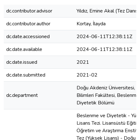
dc.contributor.advisor
Yıldız, Emine Akal (Tez Danış
dc.contributor.author
Kortay, İlayda
dc.date.accessioned
2024-06-11T12:38:11Z
dc.date.available
2024-06-11T12:38:11Z
dc.date.issued
2021
dc.date.submitted
2021-02
Doğu Akdeniz Üniversitesi, S
dc.department
Bilimleri Fakültesi, Beslenme
Diyetetik Bölümü
Beslenme ve Diyetetik - Yük
Lisans Tezi. Lisansüstü Eğitim
Öğretim ve Araştırma Enstitü
Tez (Yüksek Lisans) - Doğu