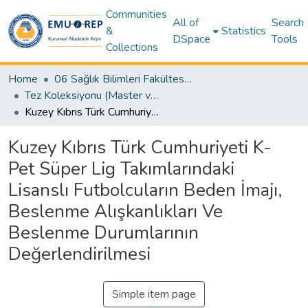
Communities
All of
Search
&
Statistics
DSpace
Tools
Collections
Home
06 Sağlık Bilimleri Fakültesi (Faculty of Health Sciences)
Tez Koleksiyonu (Master ve Doktora) – Sağlık Bilimleri / Theses (Master’s and Ph.D.) – Health Sciences
Kuzey Kıbrıs Türk Cumhuriyeti K-Pet Süper Lig Takımlarındaki Lisanslı Futbolcuların Beden İmajı, Beslenme Alışkanlıkları Ve Beslenme Durumlarının Değerlendirilmesi
Kuzey Kıbrıs Türk Cumhuriyeti K-
Pet Süper Lig Takımlarındaki
Lisanslı Futbolcuların Beden İmajı,
Beslenme Alışkanlıkları Ve
Beslenme Durumlarının
Değerlendirilmesi
Simple item page