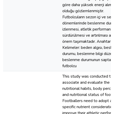
göre daha yüksek enerji alımı
olduğu gözlemlenmiştir.
Futbolcuların sezon içi ve sez
dönemlerinde beslenme duru
izlenmesi, atletik performansı
sürdürülmesi ve artırılması aç
önem taşımaktadır. Anahtar
Kelimeler: beden algısı, bes
durumu, beslenme bilgi düzeyi
beslenme durumunun saptanm
futbolcu
This study was conducted to
associate and evaluate the
nutritional habits, body perce
and nutritional status of footb
Footballers need to adopt a
specific nutrient consideratio
improve their athletic perfor