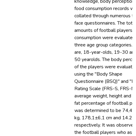
knowledge, body perception
food consumption records w
collated through numerous f
face questionnaires. The tota
amounts of football players’ 
consumption were evaluated 
three age group categories. 
are, 18-year-olds, 19-30 an
50 yearolds. The body perce
of the players were evaluate
using the "Body Shape
Questionnaire (BSQ)" and "Fi
Rating Scale (FRS-S, FRS-N)
average weight, height and 
fat percentage of football pl
was determined to be 74,4±
kg, 178,1±6,1 cm and 14.2 
respectively. It was observed
the football players who as