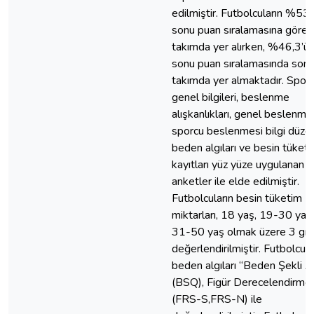
edilmiştir. Futbolcuların %53,8
sonu puan sıralamasına göre i
takımda yer alırken, %46,3’ü l
sonu puan sıralamasında son 
takımda yer almaktadır. Sporc
genel bilgileri, beslenme
alışkanlıkları, genel beslenme
sporcu beslenmesi bilgi düzey
beden algıları ve besin tüket
kayıtları yüz yüze uygulanan
anketler ile elde edilmiştir.
Futbolcuların besin tüketim
miktarları, 18 yaş, 19-30 yaş
31-50 yaş olmak üzere 3 gr
değerlendirilmiştir. Futbolcula
beden algıları “Beden Şekli A
(BSQ), Figür Derecelendirme
(FRS-S,FRS-N) ile