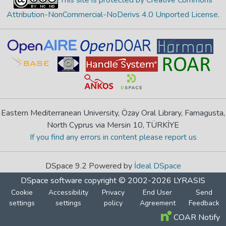
This site is protected by Creative Commons
Attribution-NonCommercial-NoDerivs 4.0 Unported License
.
Eastern Mediterranean University, Özay Oral Library, Famagusta,
North Cyprus via Mersin 10, TÜRKİYE
If you find any errors in content please report us
DSpace 9.2 Powered by
İdeal DSpace
DSpace software
copyright © 2002-2026
LYRASIS
Cookie
Accessibility
Privacy
End User
Send
settings
settings
policy
Agreement
Feedback
COAR Notify