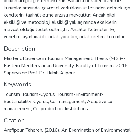
bulunmadığını göstermektedir. Bununla beraber, özellikle
kurumlar arasında, çevresel zorlukların üstesinden gelmek için
kendilerini taahhüt etme arzusu mevcuttur; Ancak bilgi
eksikliği ve metodoloji eksikliği yaklaşımında eksiklerin
mevcut olduğu tesbit edilmiştir. Anahtar Kelimeler: Eş-
yönetim, uyarlanabilir ortak yönetim, ortak üretim, kurumlar
Description
Master of Science in Tourism Management. Thesis (M.S.)--
Eastern Mediterranean University, Faculty of Tourism, 2016.
Supervisor: Prof. Dr. Habib Alipour.
Keywords
Tourism
,
Tourism-Cyprus
,
Tourism-Environment-
Sustainability-Cyprus
,
Co-management
,
Adaptive co-
management
,
Co-production
,
Institutions
Citation
Arefipour, Tahereh. (2016). An Examination of Environmental