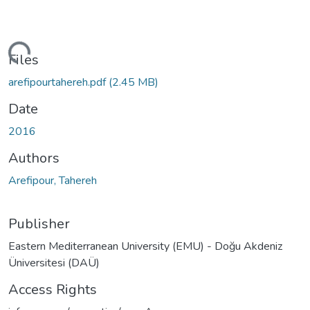
ding...
Files
arefipourtahereh.pdf
(2.45 MB)
Date
2016
Authors
Arefipour, Tahereh
Publisher
Eastern Mediterranean University (EMU) - Doğu Akdeniz
Üniversitesi (DAÜ)
Access Rights