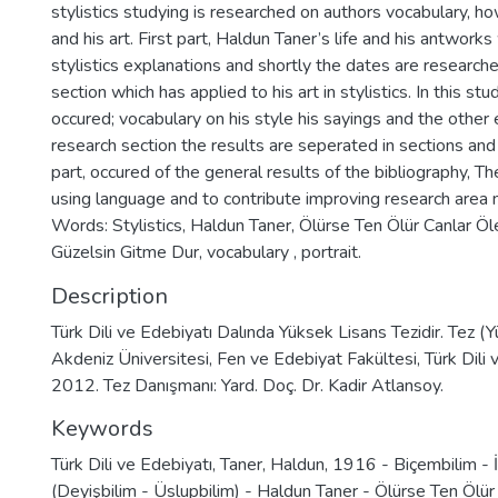
stylistics studying is researched on authors vocabulary, 
and his art. First part, Haldun Taner’s life and his antworks 
stylistics explanations and shortly the dates are research
section which has applied to his art in stylistics. In this st
occured; vocabulary on his style his sayings and the other e
research section the results are seperated in sections and
part, occured of the general results of the bibliography, T
using language and to contribute improving research area 
Words: Stylistics, Haldun Taner, Ölürse Ten Ölür Canlar Öl
Güzelsin Gitme Dur, vocabulary , portrait.
Description
Türk Dili ve Edebiyatı Dalında Yüksek Lisans Tezidir. Tez 
Akdeniz Üniversitesi, Fen ve Edebiyat Fakültesi, Türk Dili
2012. Tez Danışmanı: Yard. Doç. Dr. Kadir Atlansoy.
Keywords
Türk Dili ve Edebiyatı
,
Taner, Haldun, 1916 - Biçembilim -
(Deyişbilim - Üslupbilim) - Haldun Taner - Ölürse Ten Ölür 