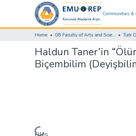
Communities & 
Home
08 Faculty of Arts and Sciences
Haldun Taner’in “Ölür
Biçembilim (Deyişbil
Loading...
Files