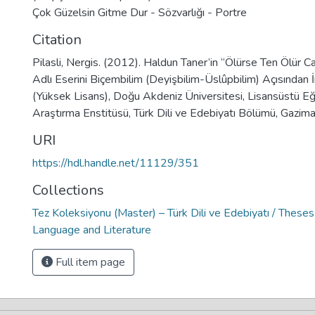
Çok Güzelsin Gitme Dur - Sözvarlığı - Portre
Citation
Pilasli, Nergis. (2012). Haldun Taner’in “Ölürse Ten Ölür Ca
Adlı Eserini Biçembilim (Deyişbilim-Üslûpbilim) Açısından 
(Yüksek Lisans), Doğu Akdeniz Üniversitesi, Lisansüstü Eğ
Araştırma Enstitüsü, Türk Dili ve Edebiyatı Bölümü, Gazima
URI
https://hdl.handle.net/11129/351
Collections
Tez Koleksiyonu (Master) – Türk Dili ve Edebiyatı / Theses
Language and Literature
Full item page