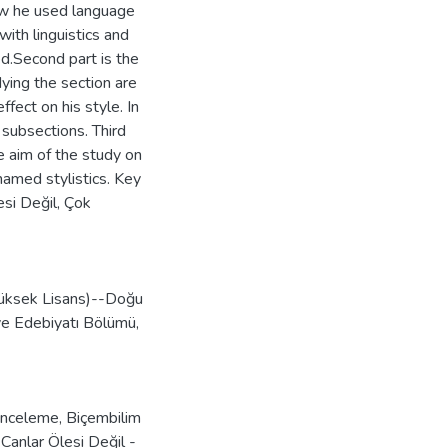
how he used language
with linguistics and
ed.Second part is the
udying the section are
ffect on his style. In
 subsections. Third
he aim of the study on
named stylistics. Key
esi Değil, Çok
(Yüksek Lisans)--Doğu
 ve Edebiyatı Bölümü,
 İnceleme
,
Biçembilim
Canlar Ölesi Değil -