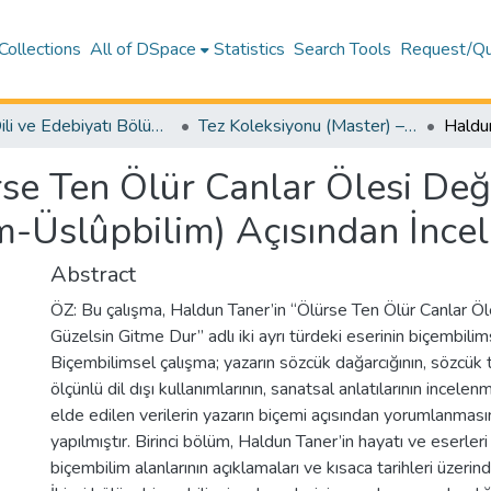
Collections
All of DSpace
Statistics
Search Tools
Request/Qu
Türk Dili ve Edebiyatı Bölümü (Department of Turkish Language and Literature)
Tez Koleksiyonu (Master) – Türk Dili ve Edebiyatı / Theses (Master's) – Turkish Language and Literature
se Ten Ölür Canlar Ölesi Deği
im-Üslûpbilim) Açısından İnce
Abstract
ÖZ: Bu çalışma, Haldun Taner’in “Ölürse Ten Ölür Canlar Öl
Güzelsin Gitme Dur” adlı iki ayrı türdeki eserinin biçembilim
Biçembilimsel çalışma; yazarın sözcük dağarcığının, sözcük 
ölçünlü dil dışı kullanımlarının, sanatsal anlatılarının incel
elde edilen verilerin yazarın biçemi açısından yorumlanması
yapılmıştır. Birinci bölüm, Haldun Taner’in hayatı ve eserleri i
biçembilim alanlarının açıklamaları ve kısaca tarihleri üzerin