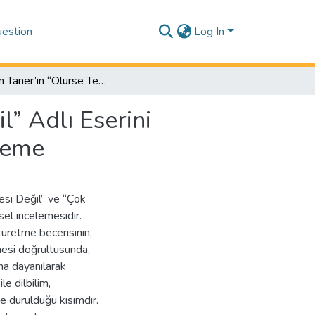
estion
Log In
Haldun Taner’in “Ölürse Ten Ölür Canlar Ölesi Değil” Adlı Eserini Biçembilim (Deyişbilim-Üslûpbilim) Açısından İnceleme
l” Adlı Eserini
leme
esi Değil” ve “Çok
sel incelemesidir.
türetme becerisinin,
enmesi doğrultusunda,
na dayanılarak
le dilbilim,
de durulduğu kısımdır.