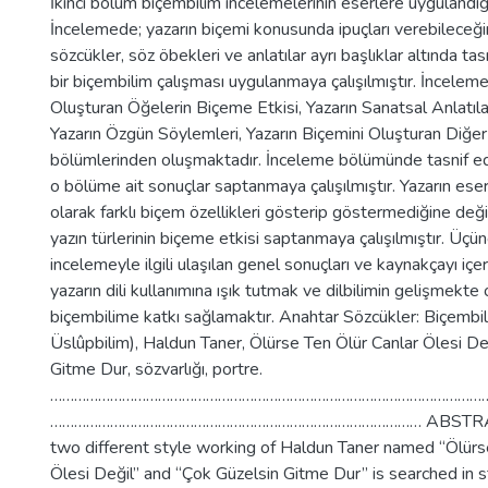
İkinci bölüm biçembilim incelemelerinin eserlere uygulandığı
İncelemede; yazarın biçemi konusunda ipuçları verebileceğ
sözcükler, söz öbekleri ve anlatılar ayrı başlıklar altında tas
bir biçembilim çalışması uygulanmaya çalışılmıştır. İnceleme;
Oluşturan Öğelerin Biçeme Etkisi, Yazarın Sanatsal Anlatıl
Yazarın Özgün Söylemleri, Yazarın Biçemini Oluşturan Diğe
bölümlerinden oluşmaktadır. İnceleme bölümünde tasnif ed
o bölüme ait sonuçlar saptanmaya çalışılmıştır. Yazarın eser
olarak farklı biçem özellikleri gösterip göstermediğine değ
yazın türlerinin biçeme etkisi saptanmaya çalışılmıştır. Üçü
incelemeyle ilgili ulaşılan genel sonuçları ve kaynakçayı iç
yazarın dili kullanımına ışık tutmak ve dilbilimin gelişmekte
biçembilime katkı sağlamaktır. Anahtar Sözcükler: Biçembil
Üslûpbilim), Haldun Taner, Ölürse Ten Ölür Canlar Ölesi De
Gitme Dur, sözvarlığı, portre.
………………………………………………………………………………………………
………………………………………………………………………………… ABSTRACT: I
two different style working of Haldun Taner named “Ölürs
Ölesi Değil” and “Çok Güzelsin Gitme Dur” is searched in sty