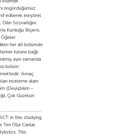
 kısımdır.
ini öngördüğümüz;
nif edilerek eleştirel
 Dilin Sözvarlığını
arla Kurduğu Biçemi,
r Öğeler
ilen her alt bölümde
lerinin türüne bağlı
inilmiş aynı zamanda
ncü bölüm;
ermektedir. Amaç;
 olan inceleme alanı
im (Deyişbilim –
ğil, Çok Güzelsin
…………………………………
n this studying
e Ten Ölür Canlar
listics. This