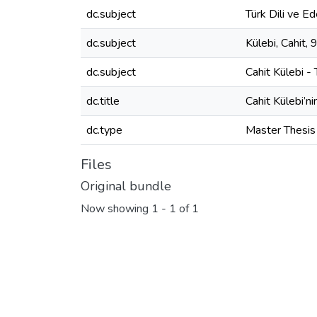
dc.subject
Türk Dili ve Ed
dc.subject
Külebi, Cahit, 
dc.subject
Cahit Külebi -
dc.title
Cahit Külebi’ni
dc.type
Master Thesis
Files
Original bundle
Now showing
1 - 1 of 1