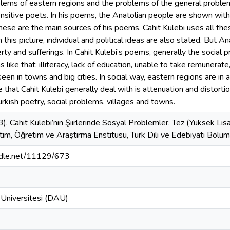
oblems of eastern regions and the problems of the general problems
nsitive poets. In his poems, the Anatolian people are shown with th
hese are the main sources of his poems. Cahit Kulebi uses all th
n this picture, individual and political ideas are also stated. But 
erty and sufferings. In Cahit Kulebi’s poems, generally the social
like that; illiteracy, lack of education, unable to take remunerate,
en in towns and big cities. In social way, eastern regions are in a
e that Cahit Kulebi generally deal with is attenuation and distorti
urkish poetry, social problems, villages and towns.
3). Cahit Külebi’nin Şiirlerinde Sosyal Problemler. Tez (Yüksek Li
tim, Öğretim ve Araştırma Enstitüsü, Türk Dili ve Edebiyatı Bölüm
andle.net/11129/673
Üniversitesi (DAÜ)