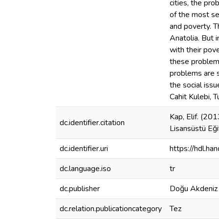
cities, the pr
of the most se
and poverty. T
Anatolia. But i
with their pov
these problems 
problems are se
the social issu
Cahit Kulebi, T
Kap, Elif. (201
dc.identifier.citation
Lisansüstü Eği
dc.identifier.uri
https://hdl.h
dc.language.iso
tr
dc.publisher
Doğu Akdeniz 
dc.relation.publicationcategory
Tez