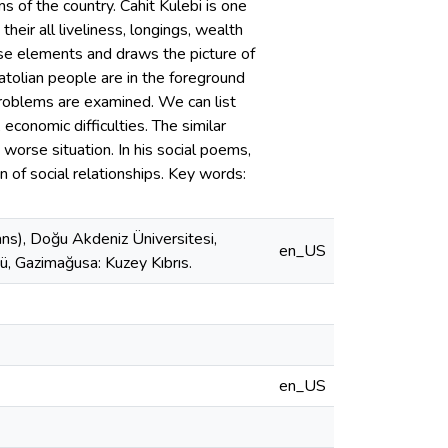
 of the country. Cahit Kulebi is one
eir all liveliness, longings, wealth
ese elements and draws the picture of
Anatolian people are in the foreground
 problems are examined. We can list
 economic difficulties. The similar
 worse situation. In his social poems,
on of social relationships. Key words:
sans), Doğu Akdeniz Üniversitesi,
en_US
ü, Gazimağusa: Kuzey Kıbrıs.
en_US