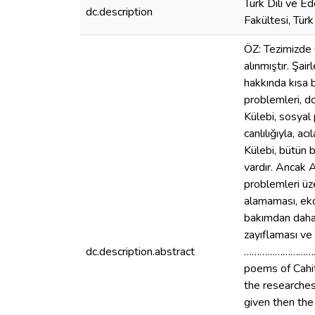
Türk Dili ve E
dc.description
Fakültesi, Tür
ÖZ: Tezimizde 
alınmıştır. Şai
hakkında kısa b
problemleri, do
Külebi, sosyal 
canlılığıyla, ac
Külebi, bütün 
vardır. Ancak A
problemleri üze
alamaması, eko
bakımdan daha k
zayıflaması ve 
dc.description.abstract
………………………………
poems of Cahit
the researches
given then the