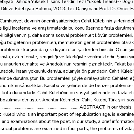
debiyatı Dalında Yüksek Lisans Tezidir. Tez (Yüksek Lisans)--Doğu
k Dili ve Edebiyatı Bölümü, 2013. Tez Danışmanı: Prof. Dr. Ömer 
Cumhuriyet devrinin önemli şairlerinden Cahit Külebi’nin şiirlerind
rle ilgili inceleme ve araştırmalarda bu konu üzerinde fazla durulma
ir bilgi verilmiş, daha sonra sosyal problemler; köyün problemleri
ğu bölgelerinin problemleri, memleketin genel problemleri olarak d
problemler karşısında çok duyarlı olan şairlerden birisidir. O’nun şi
ılarıyla, özlemleriyle, zenginliği ve fakirliğiyle verilmektedir. Şairin ş
bu unsurları almakta ve Anadolu’nun resmini çizmektedir. Fakat bu 
nadolu insanı yoksunluklarıyla, acılarıyla ön plandadır. Cahit Külebi
rinde durulmuştur. Bu problemleri şöyle sıralayabiliriz: Cehalet, eği
nomik imkânsızlıklar. Kasaba ve şehirlerde de benzer problemler 
ötü durumdadır. Cahit Külebi’nin bu sosyal şiirlerinde en fazla ele 
bozulması olmuştur. Anahtar Kelimeler: Cahit Külebi, Türk şiiri, so
……………………………………………………… ABSTRACT: In our thesis, the to
 Kulebi who is an important poet of republication age, is examine
 and examinations about the poet. In our study, a brief information
 social problems are examined in four parts; the problems of vill