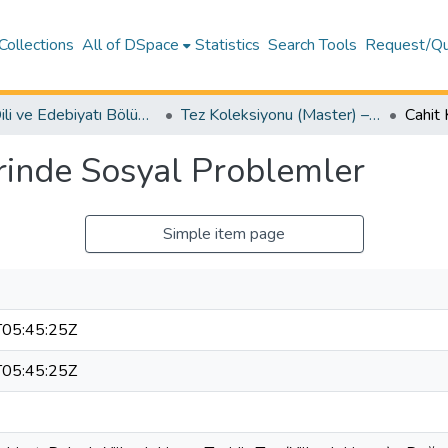
Collections
All of DSpace
Statistics
Search Tools
Request/Qu
Türk Dili ve Edebiyatı Bölümü (Department of Turkish Language and Literature)
Tez Koleksiyonu (Master) – Türk Dili ve Edebiyatı / Theses (Master's) – Turkish Language and Literature
lerinde Sosyal Problemler
Simple item page
05:45:25Z
05:45:25Z