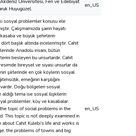
 Akdeniz Üniversitesi, Fen ve Edebiyat
en_US
Faruk Huyugüzel.
eki sosyal problemler konusu ele
mıştır. Çalışmamızda şairin hayatı
, kasaba ve büyük şehirlerin
ört başlık altında incelenmiştir. Cahit
irlerinde Anadolu insanı, bütün
iirlerini besleyen bu unsurlardır. Cahit
resimde bireysel ve siyasi unsurlar da
’nin şiirlerinde en çok köylerin sosyal
timsizlik, emeğinin karşılığını
vardır. Doğu bölgeleri sosyal
aldığı tema ise sosyal ilişkilerin
syal problemler, köy ve kasabalar.
pic of social problems in the
en_US
d. This topic is not deeply examined in
 about Cahit Kulebi’s life and works is
age, the problems of towns and big