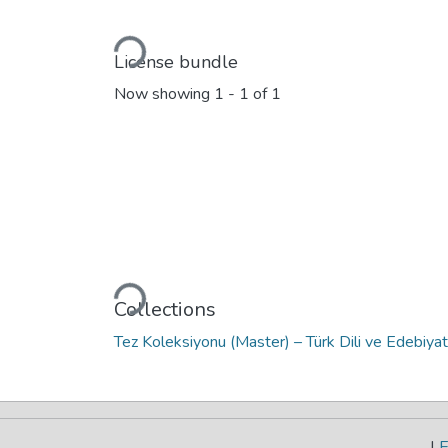
Loading...
License bundle
Now showing
1 - 1 of 1
Loading...
Collections
Tez Koleksiyonu (Master) – Türk Dili ve Edebiyat
|
E