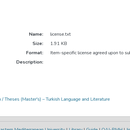
Name:
license.txt
Size:
1.91 KB
Format:
Item-specific license agreed upon to s
Description:
ı / Theses (Master's) – Turkish Language and Literature
astern Mediterranean University
|
Library
|
Guide
|
OAI-PMH
|
Ji