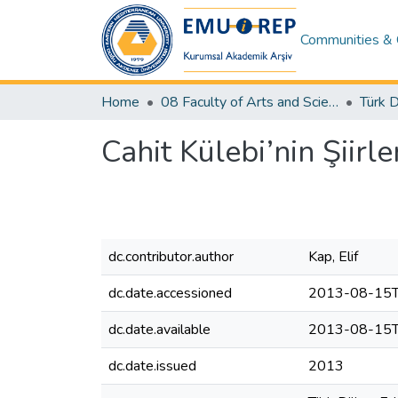
Communities & 
Home
08 Faculty of Arts and Sciences
Cahit Külebi’nin Şiir
dc.contributor.author
Kap, Elif
dc.date.accessioned
2013-08-15T
dc.date.available
2013-08-15T
dc.date.issued
2013