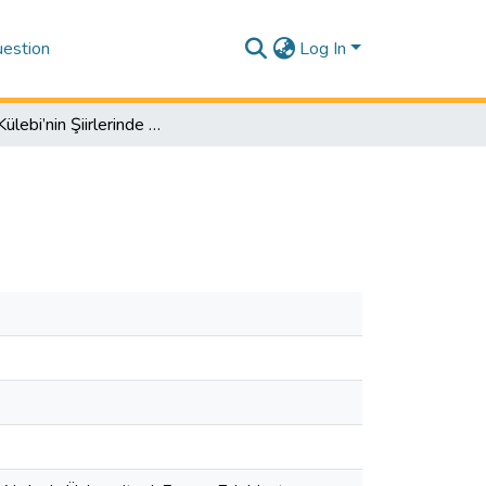
estion
Log In
Cahit Külebi’nin Şiirlerinde Sosyal Problemler