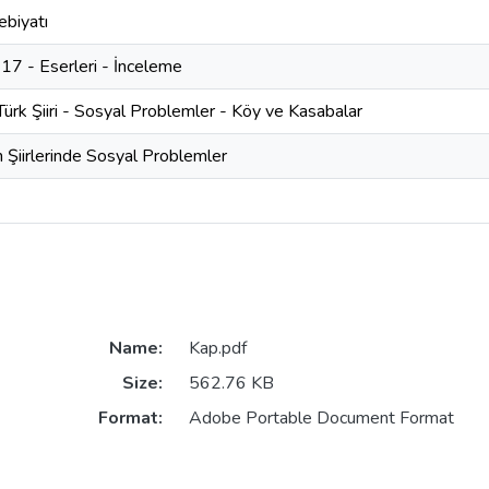
ebiyatı
917 - Eserleri - İnceleme
 Türk Şiiri - Sosyal Problemler - Köy ve Kasabalar
n Şiirlerinde Sosyal Problemler
Name:
Kap.pdf
Size:
562.76 KB
Format:
Adobe Portable Document Format