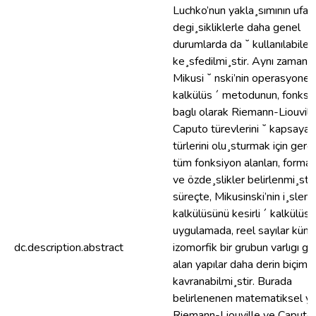
Luchko’nun yakla¸sımının ufak
degi¸sikliklerle daha genel
durumlarda da ˘ kullanılabilec
ke¸sfedilmi¸stir. Aynı zamand
Mikusi ˘ nski’nin operasyonel
kalkülüs ´ metodunun, fonksi
baglı olarak Riemann-Liouvill
Caputo türevlerini ˘ kapsayan
türlerini olu¸sturmak için ger
tüm fonksiyon alanları, formal
ve özde¸slikler belirlenmi¸stir
süreçte, Mikusinski’nin i¸slem
kalkülüsünü kesirli ´ kalkülüse
uygulamada, reel sayılar küm
dc.description.abstract
izomorfik bir grubun varlıgı gib
alan yapılar daha derin biçimd
kavranabilmi¸stir. Burada
belirlenenen matematiksel ya
Riemann-Liouville ve Caputo