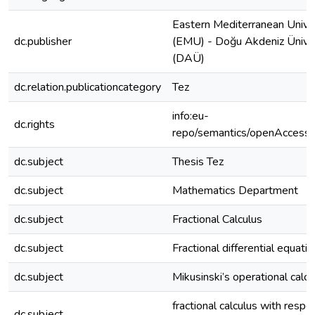
Eastern Mediterranean Unive
dc.publisher
(EMU) - Doğu Akdeniz Üniver
(DAÜ)
dc.relation.publicationcategory
Tez
info:eu-
dc.rights
repo/semantics/openAccess
dc.subject
Thesis Tez
dc.subject
Mathematics Department
dc.subject
Fractional Calculus
dc.subject
Fractional differential equati
dc.subject
Mikusinski’s operational calcu
fractional calculus with respe
dc.subject