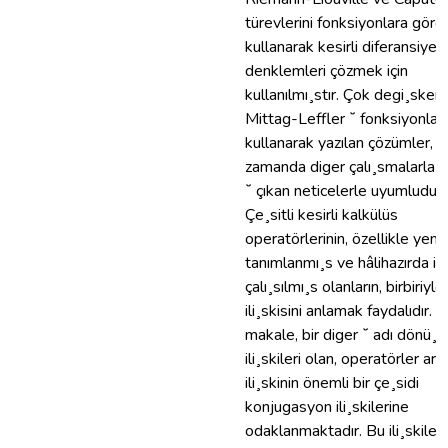
türevlerini fonksiyonlara göre
kullanarak kesirli diferansiyel
denklemleri çözmek için
kullanılmı¸stır. Çok degi¸skenl
Mittag-Leffler ˘ fonksiyonları
kullanarak yazılan çözümler, y
zamanda diger çalı¸smalarla o
˘ çıkan neticelerle uyumludur.
Çe¸sitli kesirli kalkülüs
operatörlerinin, özellikle yeni
tanımlanmı¸s ve hâlihazırda iy
çalı¸sılmı¸s olanların, birbiriyle
ili¸skisini anlamak faydalıdır. 
makale, bir diger ˘ adı dönü¸
ili¸skileri olan, operatörler ara
ili¸skinin önemli bir çe¸sidi
konjugasyon ili¸skilerine
odaklanmaktadır. Bu ili¸skileri