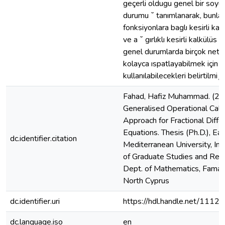
geçerli oldugu genel bir soyu
durumu ˘ tanımlanarak, bunlar
fonksiyonlara baglı kesirli kal
ve a ˘ gırlıklı kesirli kalkülüs ˘ 
genel durumlarda birçok netic
kolayca ıspatlayabilmek için n
kullanılabilecekleri belirtilmi¸st
Fahad, Hafiz Muhammad. (20
Generalised Operational Calc
Approach for Fractional Differ
Equations. Thesis (Ph.D.), Ea
dc.identifier.citation
Mediterranean University, Ins
of Graduate Studies and Res
Dept. of Mathematics, Famag
North Cyprus
dc.identifier.uri
https://hdl.handle.net/1112
dc.language.iso
en