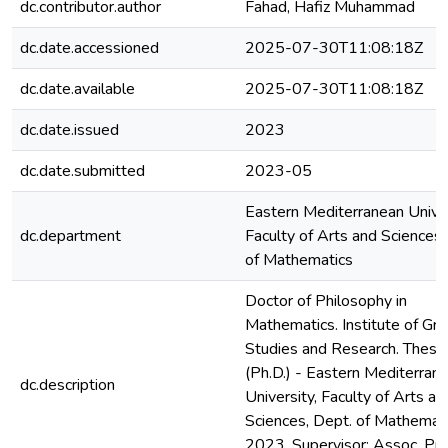
dc.contributor.author
Fahad, Hafiz Muhammad
dc.date.accessioned
2025-07-30T11:08:18Z
dc.date.available
2025-07-30T11:08:18Z
dc.date.issued
2023
dc.date.submitted
2023-05
Eastern Mediterranean Univer
dc.department
Faculty of Arts and Sciences,
of Mathematics
Doctor of Philosophy in
Mathematics. Institute of Gr
Studies and Research. Thesis
(Ph.D.) - Eastern Mediterran
dc.description
University, Faculty of Arts an
Sciences, Dept. of Mathemati
2023. Supervisor: Assoc. Prof