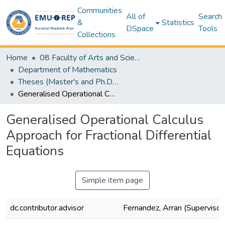
Communities
All of
Search
&
Statistics
DSpace
Tools
Collections
Home
08 Faculty of Arts and Sciences
Department of Mathematics
Theses (Master's and Ph.D) – Mathematics
Generalised Operational Calculus Approach for Fractional Differential Equations
Generalised Operational Calculus
Approach for Fractional Differential
Equations
Simple item page
dc.contributor.advisor
Fernandez, Arran (Supervisor