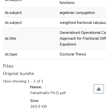
functions
dc.subject
algebraic conjugation
dc.subject
weighted fractional calculus
Generalised Operational Calc
dc.title
Approach for Fractional Differ
Equations
dc.type
Doctoral Thesis
Files
Original bundle
Now showing
1 - 1 of 1
Name:
FahadHafiz-Ph.D..pdf
Size:
369.9 KB