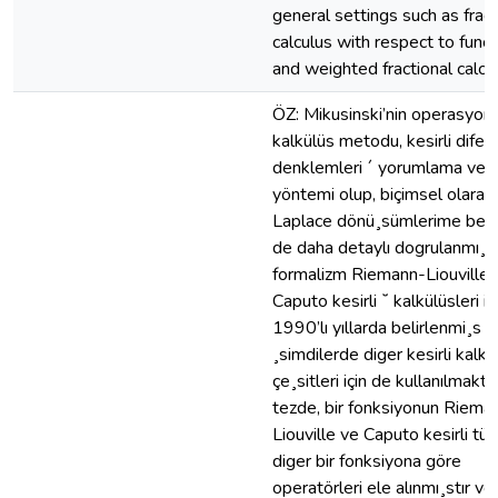
general settings such as fract
calculus with respect to funct
and weighted fractional calcul
ÖZ: Mikusinski’nin operasyon
kalkülüs metodu, kesirli difer
denklemleri ´ yorumlama ve
yöntemi olup, biçimsel olarak
Laplace dönü¸sümlerime ben
de daha detaylı dogrulanmı¸st
formalizm Riemann-Liouville 
Caputo kesirli ˘ kalkülüsleri iç
1990’lı yıllarda belirlenmi¸s o
¸simdilerde diger kesirli kalkü
çe¸sitleri için de kullanılmakta
tezde, bir fonksiyonun Riema
Liouville ve Caputo kesirli tür
diger bir fonksiyona göre
operatörleri ele alınmı¸stır ve