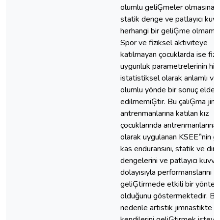
olumlu geliĢmeler olmasına 
statik denge ve patlayıcı kuv
herhangi bir geliĢme olmamıĢ
Spor ve fiziksel aktiviteye
katılmayan çocuklarda ise fizi
uygunluk parametrelerinin hiç
istatistiksel olarak anlamlı ve
olumlu yönde bir sonuç elde
edilmemiĢtir. Bu çalıĢma jim
antrenmanlarına katılan kız
çocuklarında antrenmanlarına
olarak uygulanan KSEE‟nin g
kas enduransını, statik ve din
dengelerini ve patlayıcı kuvvet
dolayısıyla performanslarını
geliĢtirmede etkili bir yönte
olduğunu göstermektedir. Bu
nedenle artistik jimnastikte a
kendilerini geliĢtirmek isteye