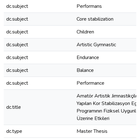
dc.subject
Performans
dc.subject
Core stabilization
dc.subject
Children
dc.subject
Artistic Gymnastic
dc.subject
Endurance
dc.subject
Balance
dc.subject
Performance
Amatör Artistik Jimnastikçile
Yapılan Kor Stabilizasyon Egz
dc.title
Programının Fiziksel Uygunlu
Üzerine Etkileri
dc.type
Master Thesis