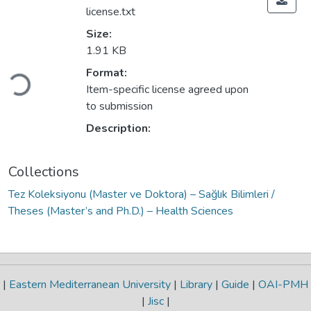
license.txt
Size:
1.91 KB
Format:
Loading...
Item-specific license agreed upon
to submission
Description:
Collections
Tez Koleksiyonu (Master ve Doktora) – Sağlık Bilimleri /
Theses (Master’s and Ph.D.) – Health Sciences
|
Eastern Mediterranean University
|
Library
|
Guide
|
OAI-PMH
|
Jisc
|