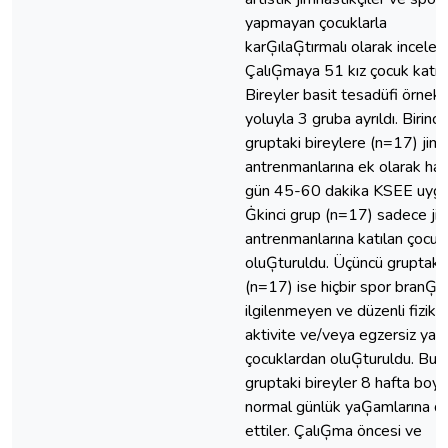
yapmayan çocuklarla
karĢılaĢtırmalı olarak incelem
ÇalıĢmaya 51 kız çocuk katıld
Bireyler basit tesadüfi örnek
yoluyla 3 gruba ayrıldı. Birinci
gruptaki bireylere (n=17) jim
antrenmanlarına ek olarak ha
gün 45-60 dakika KSEE uygul
Ġkinci grup (n=17) sadece ji
antrenmanlarına katılan çocuk
oluĢturuldu. Üçüncü gruptakil
(n=17) ise hiçbir spor branĢı i
ilgilenmeyen ve düzenli fiziks
aktivite ve/veya egzersiz ya
çocuklardan oluĢturuldu. Bu
gruptaki bireyler 8 hafta boy
normal günlük yaĢamlarına 
ettiler. ÇalıĢma öncesi ve