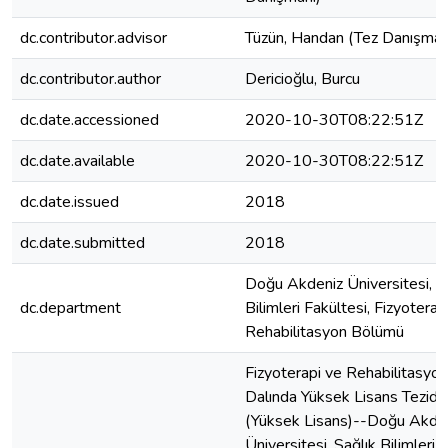
dc.contributor.advisor
Tüzün, Handan (Tez Danışman
dc.contributor.author
Dericioğlu, Burcu
dc.date.accessioned
2020-10-30T08:22:51Z
dc.date.available
2020-10-30T08:22:51Z
dc.date.issued
2018
dc.date.submitted
2018
Doğu Akdeniz Üniversitesi, S
dc.department
Bilimleri Fakültesi, Fizyoterap
Rehabilitasyon Bölümü
Fizyoterapi ve Rehabilitasyon
Dalında Yüksek Lisans Tezidir
(Yüksek Lisans)--Doğu Akde
Üniversitesi, Sağlık Bilimleri