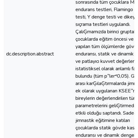
sonrasında tüm çocuklara McG
endurans testleri, Flamingo 
testi, Y denge testi ve dikey
sıçrama testleri uygulandı.
ÇalıĢmamızda birinci gruptaki
çocuklarda eğitim öncesi ve s
yapılan tüm ölçümlerde gövd
dc.description.abstract
enduransı, statik ve dinamik 
ve patlayıcı kuvvet değerleri
istatistiksel olarak anlamlı fark
bulundu (tüm p‟ler˂0,05). Gru
arası karĢılaĢtırmalarda jimn
ek olarak uygulanan KSEE‟ni
bireylerin değerlendirilen tüm
parametrelerini geliĢtirmede
etkili olduğu saptandı. Sadec
jimnastik eğitimine katılan
çocuklarda statik gövde kas
enduransı ve dinamik denged