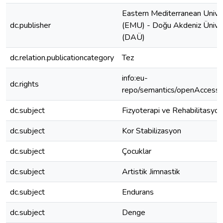
Eastern Mediterranean Unive
dc.publisher
(EMU) - Doğu Akdeniz Üniver
(DAÜ)
dc.relation.publicationcategory
Tez
info:eu-
dc.rights
repo/semantics/openAccess
dc.subject
Fizyoterapi ve Rehabilitasyon
dc.subject
Kor Stabilizasyon
dc.subject
Çocuklar
dc.subject
Artistik Jimnastik
dc.subject
Endurans
dc.subject
Denge