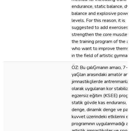
endurance, static balance, dy
balance and explosive power
levels. For this reason, it is
suggested to add exercises 
strengthen the core muscles o
the training program of the a
who want to improve themse
in the field of artistic gymnast
ÖZ: Bu çalıĢmanın amacı, 7-9
yaĢları arasındaki amatör arti
jimnastikçilerde antrenmanlar
olarak uygulanan kor stabiliz
egzersiz eğitim (KSEE) progr
statik gövde kas enduransı, s
denge, dinamik denge ve patl
kuvvet üzerindeki etkilerini e
programının uygulanmadığı a
artistik jimnastikçiler ve spor