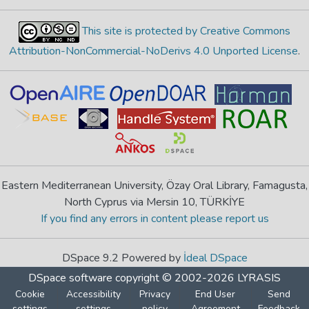
This site is protected by Creative Commons
Attribution-NonCommercial-NoDerivs 4.0 Unported License
.
Eastern Mediterranean University, Özay Oral Library, Famagusta,
North Cyprus via Mersin 10, TÜRKİYE
If you find any errors in content please report us
DSpace 9.2 Powered by
İdeal DSpace
DSpace software
copyright © 2002-2026
LYRASIS
Cookie
Accessibility
Privacy
End User
Send
settings
settings
policy
Agreement
Feedback