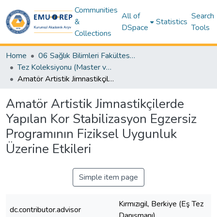
Communities
All of
Search
&
Statistics
DSpace
Tools
Collections
Home
06 Sağlık Bilimleri Fakültesi (Faculty of Health Sciences)
Tez Koleksiyonu (Master ve Doktora) – Sağlık Bilimleri / Theses (Master’s and Ph.D.) – Health Sciences
Amatör Artistik Jimnastikçilerde Yapılan Kor Stabilizasyon Egzersiz Programının Fiziksel Uygunluk Üzerine Etkileri
Amatör Artistik Jimnastikçilerde
Yapılan Kor Stabilizasyon Egzersiz
Programının Fiziksel Uygunluk
Üzerine Etkileri
Simple item page
Kırmızıgil, Berkiye (Eş Tez
dc.contributor.advisor
Danışmanı)