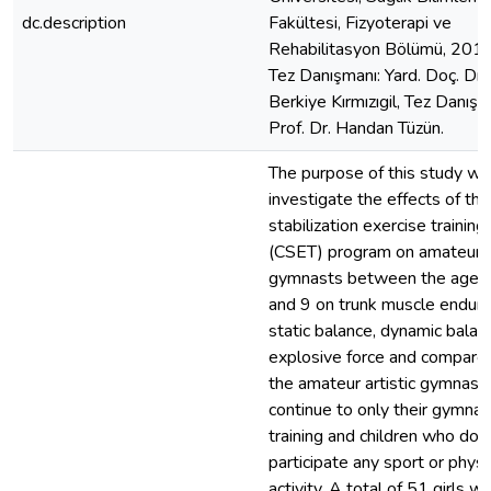
dc.description
Fakültesi, Fizyoterapi ve
Rehabilitasyon Bölümü, 2018
Tez Danışmanı: Yard. Doç. Dr.
Berkiye Kırmızıgil, Tez Danışm
Prof. Dr. Handan Tüzün.
The purpose of this study wa
investigate the effects of the
stabilization exercise training
(CSET) program on amateur ar
gymnasts between the ages 
and 9 on trunk muscle endura
static balance, dynamic balan
explosive force and compare
the amateur artistic gymnas
continue to only their gymnas
training and children who do 
participate any sport or physi
activity. A total of 51 girls w