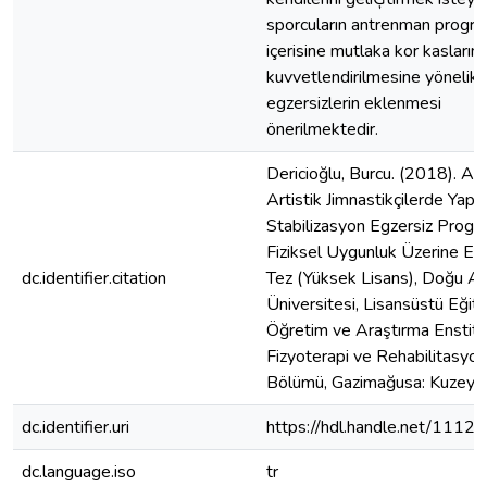
sporcuların antrenman progra
içerisine mutlaka kor kaslarını
kuvvetlendirilmesine yönelik
egzersizlerin eklenmesi
önerilmektedir.
Dericioğlu, Burcu. (2018). A
Artistik Jimnastikçilerde Yapı
Stabilizasyon Egzersiz Progr
Fiziksel Uygunluk Üzerine Etki
dc.identifier.citation
Tez (Yüksek Lisans), Doğu A
Üniversitesi, Lisansüstü Eğiti
Öğretim ve Araştırma Enstitü
Fizyoterapi ve Rehabilitasyon
Bölümü, Gazimağusa: Kuzey Kı
dc.identifier.uri
https://hdl.handle.net/1112
dc.language.iso
tr