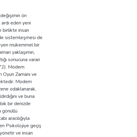
 değişimin ön
z ardı eden yeni
 birlikte insan
çinde sistemleşmesi de
eleyen mükemmel bir
imari yaklaşımın,
açtığı sonucuna varan
972). Modern
nin Oyun Zamanı ve
mektedir. Modern
üzene odaklanarak,
ldırdığını ve buna
bik bir denizde
 gönüllü
bı aracılığıyla
n Psikolojiye geçiş
 yönetir ve insan