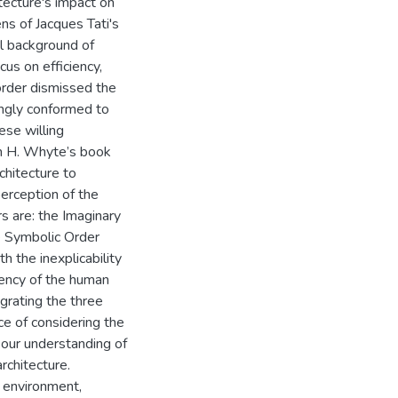
tecture's impact on
ns of Jacques Tati's
l background of
cus on efficiency,
order dismissed the
ingly conformed to
ese willing
m H. Whyte’s book
chitecture to
erception of the
s are: the Imaginary
e Symbolic Order
h the inexplicability
iency of the human
grating the three
ce of considering the
 our understanding of
rchitecture.
l environment,