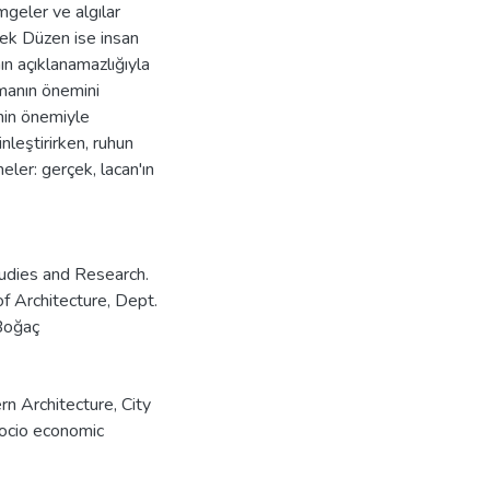
mgeler ve algılar
çek Düzen ise insan
nın açıklanamazlığıyla
lmanın önemini
nin önemiyle
leştirirken, ruhun
ler: gerçek, lacan'ın
tudies and Research.
of Architecture, Dept.
 Boğaç
n Architecture
,
City
ocio economic