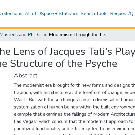
Collections
All of DSpace
Statistics
Search Tools
Request/Qu
Theses (Master's and Ph.D) – Architecture
Modernism Through the Lens of Jacques Tati’s Playtime and Jacques Lacan’s Modules on the Structure of the Psyche
e Lens of Jacques Tati’s Pla
e Structure of the Psyche
Abstract
The modernist era brought forth new forms and designs th
tradition, with architecture at the forefront of change, esp
War II. But with these changes came a dismissal of human
systemization of human beings within the built environmen
example that examines the failings of Modern Architecture
Las Vegas” which concurs that the modernist approach to a
prioritized functionality and efficiency, led to an environme