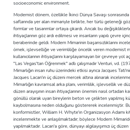
socioeconomic environment.
Modernist dönem, özellikle İkinci Dünya Savaşı sonrasında
saflarında yer alan mimariyle birlikte, her türlü geleneği gö
formlar ve tasarımlar ortaya çıkardı. Ancak bu değişikliklerle
ihtiyaçlarının göz ardı edilmesi ve insanların yapılı çevre i
beraberinde geldi. Modern Mimarinin başarısızlıklarını inc
örnek, işlevselliğe ve verimliliğe öncelik veren modernist m
kullanıcılarının ihtiyaçlarını karşılayamayan bir çevreye yol 
"Las Vegas'tan Öğrenmek" adlı çalışmadır Venturi, vd. (1
Mimarlığın insan ruhu üzerindeki etkisi ayrıca Jacques Tati'
Jacques Lacan'ın üç düzeni mercek altına alınarak incelen
Mimarlığın kavramsal arka planı, verimlilik, işlevsellik ve d
düzen arayışının insan ihtiyaçlarının önemini nasıl ortadan ka
gönüllü olarak uyan bireylerin beton ve çelikten yapılmış kü
kaybolmasına neden olduğunu göstererek incelenmiştir. Bu
konformistler, William H. Whyte'ın Organizasyon Adamı kita
incelenmekte ve anlaşılmaktadır; böylece Modern Mimaride
yapılmaktadır. Lacan'a göre, dünyayı algılayışımızı üç düzen