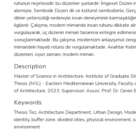
ruhunun reçetesidir; bu düzenler şunlardır: İmgesel Düzen i
alemiyle, Sembolik Düzen dil ve kültürel sembollerle, Ger
dilinin yetersizliği nedeniyle insan deneyiminin karmaşıklığı
ilgilenir. Çalışma, modern mimaride insan ruhunu dikkate a
vurgulayarak, üç düzenin mimari tasarıma entegre edilmesi
sonuçlanmaktadır. Bu çalışma, modernizm anlayışımızı zengin
mimarideki hayati rolünü de vurgulamaktadır. Anahtar Kelime
düzenleri, oyun zamanı, modern mimari.
Description
Master of Science in Architecture. Institute of Graduate S
Thesis (M.S.) - Eastern Mediterranean University, Faculty 
of Architecture, 2023. Supervisor: Assoc. Prof. Dr. Ceren
Keywords
Thesis Tez
,
Architecture Department
,
Urban Design
,
Moder
identity
,
buffer zone
,
divided cities
,
physical environment
,
s
environment