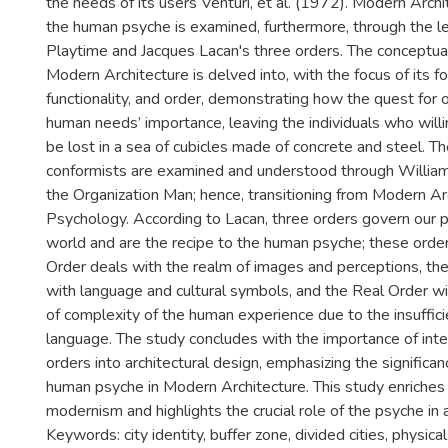
the needs of its users Venturi, et al. (1972). Modern Archi
the human psyche is examined, furthermore, through the le
Playtime and Jacques Lacan's three orders. The conceptua
Modern Architecture is delved into, with the focus of its fo
functionality, and order, demonstrating how the quest for 
human needs’ importance, leaving the individuals who will
be lost in a sea of cubicles made of concrete and steel. Th
conformists are examined and understood through Willia
the Organization Man; hence, transitioning from Modern Ar
Psychology. According to Lacan, three orders govern our p
world and are the recipe to the human psyche; these order
Order deals with the realm of images and perceptions, th
with language and cultural symbols, and the Real Order wit
of complexity of the human experience due to the insuffic
language. The study concludes with the importance of inte
orders into architectural design, emphasizing the significan
human psyche in Modern Architecture. This study enriches
modernism and highlights the crucial role of the psyche in a
Keywords: city identity, buffer zone, divided cities, physica