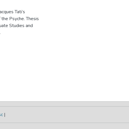
cques Tati’s
 the Psyche. Thesis
duate Studies and
.
sc
|