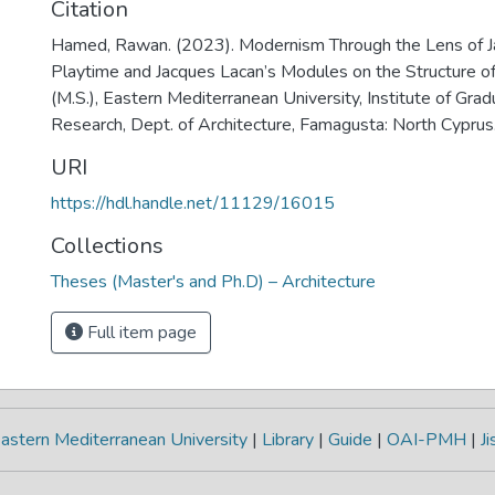
Citation
Hamed, Rawan. (2023). Modernism Through the Lens of Ja
Playtime and Jacques Lacan’s Modules on the Structure of
(M.S.), Eastern Mediterranean University, Institute of Gra
Research, Dept. of Architecture, Famagusta: North Cyprus
URI
https://hdl.handle.net/11129/16015
Collections
Theses (Master's and Ph.D) – Architecture
Full item page
astern Mediterranean University
|
Library
|
Guide
|
OAI-PMH
|
Ji