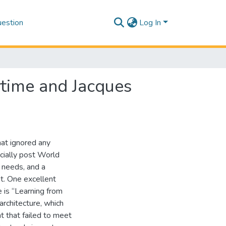
estion
Log In
ytime and Jacques
at ignored any
ecially post World
 needs, and a
t. One excellent
 is “Learning from
rchitecture, which
nt that failed to meet