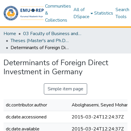
Communities
All of
Search
&
Statistics
DSpace
Tools
Collections
Home
03 Faculty of Business and Economics
Theses (Master's and Ph.D) – Business and Economics
Determinants of Foreign Direct Investment in Germany
Determinants of Foreign Direct
Investment in Germany
Simple item page
dc.contributor.author
Abolghasemi, Seyed Moham
dc.date.accessioned
2015-03-24T12:24:37Z
dc.date.available
2015-03-24T12:24:37Z