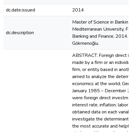
dc.date.issued
2014
Master of Science in Banking 
Mediterranean University, Fa
dc.description
Banking and Finance, 2014. Su
Gökmenoğlu.
ABSTRACT: Foreign direct in
made by a firm or an individual
firm, or entity based in anoth
aimed to analyze the determi
economics at the world; Germ
January 1985 – December 201
were foreign direct investmen
interest rate, inflation, labor
obtained data on each variab
investigate the determinants
the most accurate and helpfu