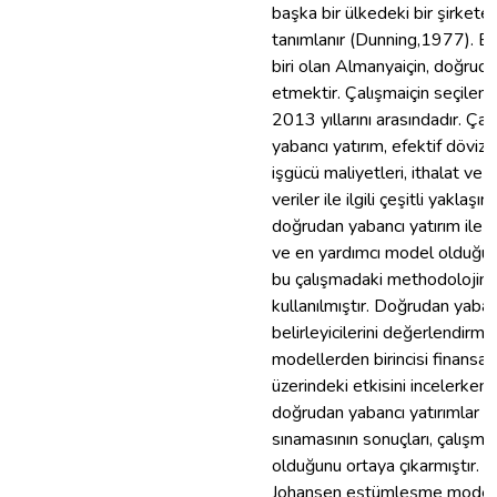
başka bir ülkedeki bir şirkete
tanımlanır (Dunning,1977). Bu
biri olan Almanyaiçin, doğrudan
etmektir. Çalışmaiçin seçile
2013 yıllarını arasındadır. Ça
yabancı yatırım, efektif döviz 
işgücü maliyetleri, ithalat ve i
veriler ile ilgili çeşitli yakla
doğrudan yabancı yatırım ile il
ve en yardımcı model olduğu 
bu çalışmadaki methodolojini
kullanılmıştır. Doğrudan yaban
belirleyicilerini değerlendirmek
modellerden birincisi finansal
üzerindeki etkisini incelerke
doğrudan yabancı yatırımlar üz
sınamasının sonuçları, çalışma
olduğunu ortaya çıkarmıştır.
Johansen eştümleşme modeller