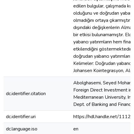
edilen bulgular, çalışmada kul
olduğunu ve doğrudan yabancı y
olmadığını ortaya çıkarmıştır
dışındaki değişkenlerin Alman
bir etkisi bulunamamıştır. El
yabancı yatırımların hem fin
etkilendiğini göstermektedir.
doğrudan yabancı yatırımları 
Kelimeler: Doğrudan yabancı 
Johansen Kointegrasyon, Alm
Abolghasemi, Seyed Mohamm
Foreign Direct Investment in 
dc.identifier.citation
Mediterranean University, Ins
Dept. of Banking and Finance
dc.identifier.uri
https://hdl.handle.net/1112
dc.language.iso
en