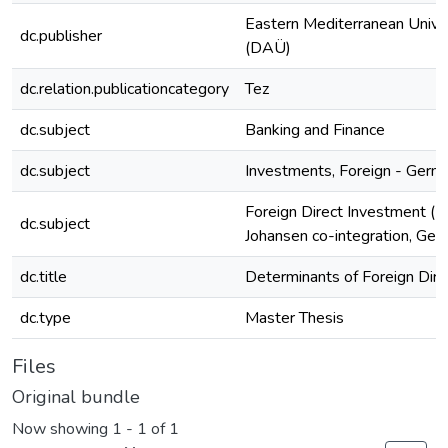
Eastern Mediterranean Unive
dc.publisher
(DAÜ)
dc.relation.publicationcategory
Tez
dc.subject
Banking and Finance
dc.subject
Investments, Foreign - Germ
Foreign Direct Investment (F
dc.subject
Johansen co-integration, Ge
dc.title
Determinants of Foreign Dir
dc.type
Master Thesis
Files
Original bundle
Now showing
1 - 1 of 1