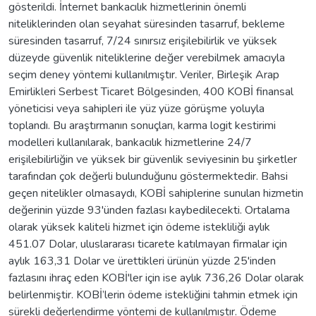
gösterildi. İnternet bankacılık hizmetlerinin önemli
niteliklerinden olan seyahat süresinden tasarruf, bekleme
süresinden tasarruf, 7/24 sınırsız erişilebilirlik ve yüksek
düzeyde güvenlik niteliklerine değer verebilmek amacıyla
seçim deney yöntemi kullanılmıştır. Veriler, Birleşik Arap
Emirlikleri Serbest Ticaret Bölgesinden, 400 KOBİ finansal
yöneticisi veya sahipleri ile yüz yüze görüşme yoluyla
toplandı. Bu araştırmanın sonuçları, karma logit kestirimi
modelleri kullanılarak, bankacılık hizmetlerine 24/7
erişilebilirliğin ve yüksek bir güvenlik seviyesinin bu şirketler
tarafından çok değerli bulunduğunu göstermektedir. Bahsi
geçen nitelikler olmasaydı, KOBİ sahiplerine sunulan hizmetin
değerinin yüzde 93'ünden fazlası kaybedilecekti. Ortalama
olarak yüksek kaliteli hizmet için ödeme istekliliği aylık
451.07 Dolar, uluslararası ticarete katılmayan firmalar için
aylık 163,31 Dolar ve ürettikleri ürünün yüzde 25'inden
fazlasını ihraç eden KOBİ'ler için ise aylık 736,26 Dolar olarak
belirlenmiştir. KOBİ’lerin ödeme istekliğini tahmin etmek için
sürekli değerlendirme yöntemi de kullanılmıştır. Ödeme