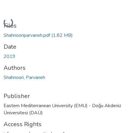
Loading...
Files
Shahnooriparvaneh.pdf
(1.82 MB)
Date
2019
Authors
Shahnoori, Parvaneh
Publisher
Eastern Mediterranean University (EMU) - Doğu Akdeniz
Üniversitesi (DAÜ)
Access Rights