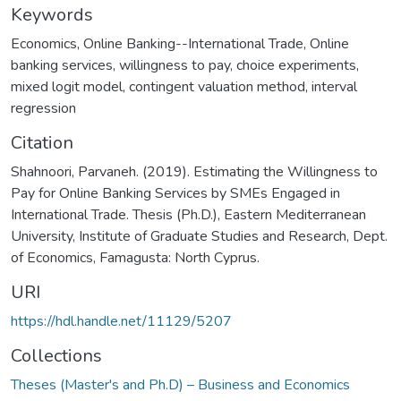
Keywords
Economics
,
Online Banking--International Trade
,
Online
banking services
,
willingness to pay
,
choice experiments
,
mixed logit model
,
contingent valuation method
,
interval
regression
Citation
Shahnoori, Parvaneh. (2019). Estimating the Willingness to
Pay for Online Banking Services by SMEs Engaged in
International Trade. Thesis (Ph.D.), Eastern Mediterranean
University, Institute of Graduate Studies and Research, Dept.
of Economics, Famagusta: North Cyprus.
URI
https://hdl.handle.net/11129/5207
Collections
Theses (Master's and Ph.D) – Business and Economics