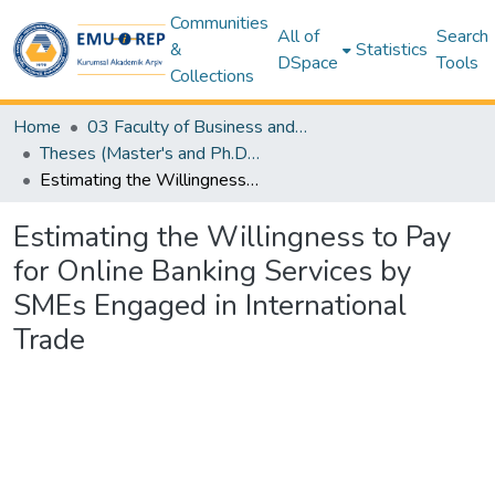
Communities
All of
Search
&
Statistics
DSpace
Tools
Collections
Home
03 Faculty of Business and Economics
Theses (Master's and Ph.D) – Business and Economics
Estimating the Willingness to Pay for Online Banking Services by SMEs Engaged in International Trade
Estimating the Willingness to Pay
for Online Banking Services by
SMEs Engaged in International
Trade