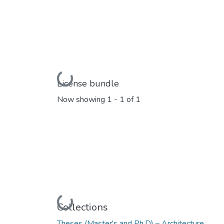
Loading...
License bundle
Now showing
1 - 1 of 1
Loading...
Collections
Theses (Master's and Ph.D) – Architecture