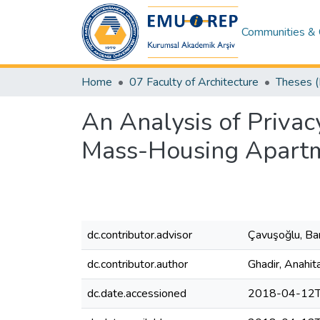
Communities & 
Home
07 Faculty of Architecture
An Analysis of Priva
Mass-Housing Apartm
dc.contributor.advisor
Çavuşoğlu, Ba
dc.contributor.author
Ghadir, Anahit
dc.date.accessioned
2018-04-12T