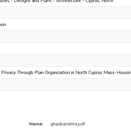
ses - Designs and Plans - Architecture - Cyprus, North
ion
f Privacy Through Plan Organization in North Cyprus Mass-Housi
Name:
ghadiranahita.pdf