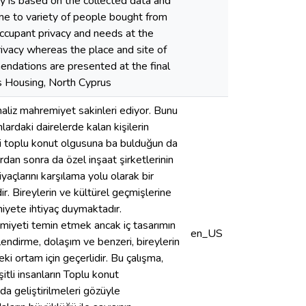
dy is based on the collected data and
home to variety of people bought from
ccupant privacy and needs at the
rivacy whereas the place and site of
ndations are presented at the final
ss Housing, North Cyprus
naliz mahremiyet sakinleri ediyor. Bunu
lardaki dairelerde kalan kişilerin
aki toplu konut olgusuna ba bulduğun da
dan sonra da özel inşaat şirketlerinin
yaçlarını karşılama yolu olarak bir
. Bireylerin ve kültürel geçmişlerine
miyete ihtiyaç duymaktadır.
miyeti temin etmek ancak iç tasarımın
en_US
lendirme, dolaşım ve benzeri, bireylerin
ki ortam için geçerlidir. Bu çalışma,
itli insanların Toplu konut
 da geliştirilmeleri gözüyle