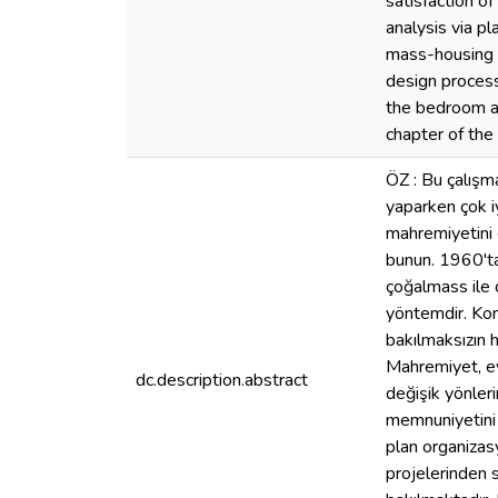
satisfaction o
analysis via pl
mass-housing 
design process
the bedroom an
chapter of the
ÖZ : Bu çalışm
yaparken çok iy
mahremiyetini 
bunun. 1960'ta
çoğalmass ile d
yöntemdir. Kon
bakılmaksızın 
Mahremiyet, ev
dc.description.abstract
değişik yönleri
memnuniyetini v
plan organizasy
projelerinden s