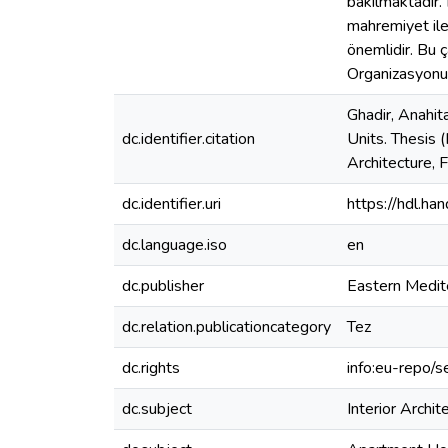
bakılmaktadır.
mahremiyet ile 
önemlidir. Bu 
Organizasyonu,
Ghadir, Anahit
dc.identifier.citation
Units. Thesis 
Architecture, 
dc.identifier.uri
https://hdl.h
dc.language.iso
en
dc.publisher
Eastern Medit
dc.relation.publicationcategory
Tez
dc.rights
info:eu-repo/
dc.subject
Interior Archit