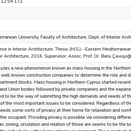
12:54:17Z
rranean University, Faculty of Architecture, Dept. of Interior Arch
nce in Interior Architecture. Thesis (M.S.)--Eastern Mediterranean 
ior Architecture, 2016. Supervisor: Assoc. Prof. Dr. Banu Çavuşoğl
alyzes a new phenomenon known as mass housing in the Northern
ell-known construction companies to determine the role and deg
partment blocks. Mass housing in Northern Cyprus started recent
nd Union bodies followed by private companies and the expansio
 to be the way of submitting the high demands and needs of the 
 of the most important issues to be considered. Regardless of the 
eeds some sorts of privacy at their home for relaxation and comfor
 the occupant. Providing privacy is possible via considering diffe
lan, zoning, circulation and relation of those are seems to be the