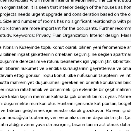
f the individuals within home interior environment. The current stu
an organization. It is seen that interior design of the houses as 
projects needs urgent upgrade and consideration based on the o
. Size and number of rooms has no significant relationship with p
d kitchen are more important for the occupants. Further recomme
 study. Keywords: Privacy, Plan Organization, Interior design, Ma
a Kıbrıs'ın Kuzeyinde toplu konut olarak bilinen yeni fenomenide a
i bilinen inşaat şirketlerinin örnekleri seçilmiş, ne seçilen apartman
düşünme derecesini ve rolünü belirlemek için yapılmıştır. kıbrıs't
n itibaren hükümet ve Sendika kuruluşlarının gayretleriyle ve onlar
evam ettiği görülür. Toplu konut, ülke nüfusunun taleplerini ve ihti
utta mahremiyet düşünülmesi gereken en önemli konulardan biridir
her insanın rahatlamak ve dinlenmek için evlerinde bir çeşit mahre
de kalan kişinin memnun kalmada çok önemli bir rol oynar. Mahre
ni düşünmekle mümkün olur. Bunların içerisinde kat planları, bölge
e talebini geliştirmek için esaslar olarak gözüküyor. Bu evin içinde
on aracılığıyla toplanmış veri ve analiz üzerine dayandırılmıştır. Çeş
atın aldığı evlerin yuva olması için iç tasarımlarının acil olarak daha