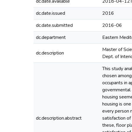
dc.date.available
2018-04-12T
dc.date.issued
2016
dc.date.submitted
2016-06
dc.department
Eastern Medite
Master of Scie
dc.description
Dept. of Inter
This study an
chosen among w
occupants in a
governmental a
housing seemed
housing is one
every person n
dc.description.abstract
satisfaction of
these, floor p