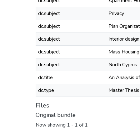
dc.subject
Apartment Hou
dc.subject
Privacy
dc.subject
Plan Organizat
dc.subject
Interior design
dc.subject
Mass Housing
dc.subject
North Cyprus
dc.title
An Analysis o
dc.type
Master Thesis
Files
Original bundle
Now showing
1 - 1 of 1