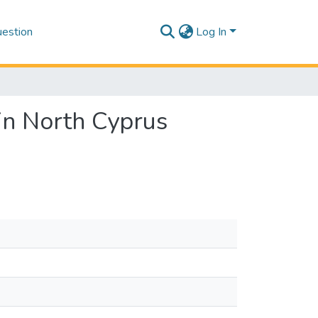
estion
Log In
in North Cyprus