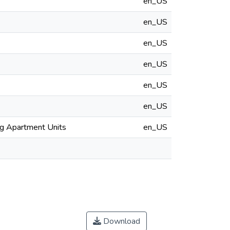
en_US
en_US
en_US
en_US
en_US
en_US
ng Apartment Units
en_US
Download