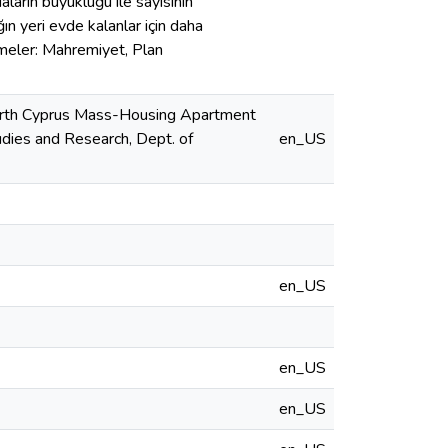
ların büyüklüğü ile sayısının
ın yeri evde kalanlar için daha
imeler: Mahremiyet, Plan
 North Cyprus Mass-Housing Apartment
tudies and Research, Dept. of
en_US
en_US
en_US
en_US