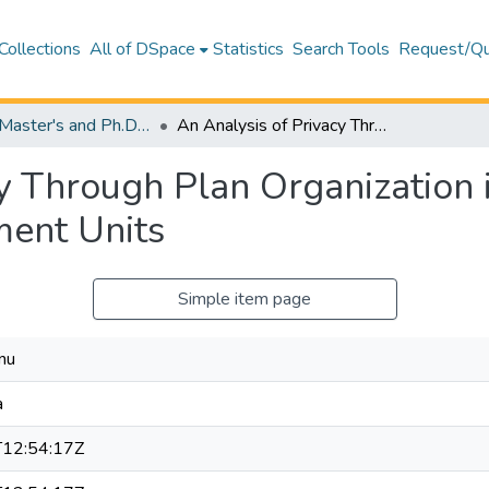
Collections
All of DSpace
Statistics
Search Tools
Request/Qu
Theses (Master's and Ph.D) – Architecture
An Analysis of Privacy Through Plan Organization in North Cyprus Mass-Housing Apartment Units
cy Through Plan Organization 
ent Units
Simple item page
nu
a
12:54:17Z