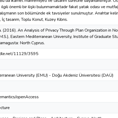
 Bu da ikamet mahremiyeti ve tasarım sürecine dayandırılmıştır. Oda
ilgili önemli bir ilişki bulunmamaktadır fakat yatak odası ve mutfağ
çalışmanın son bölümünde ek tavsiyeler sunulmuştur. Anahtar kel
 İç tasarım, Toplu Konut, Kuzey Kıbrıs.
a. (2016). An Analysis of Privacy Through Plan Organization in
(M.S.), Eastern Mediterranean University, Institute of Graduate S
Famagusta: North Cyprus.
andle.net/11129/3595
erranean University (EMU) - Doğu Akdeniz Üniversitesi (DAÜ)
semantics/openAccess
ecture