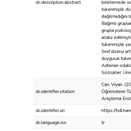
dc.description.abstract
belirlemede ise
tükenmişlik düz
dağılmadığını 
Bağımlı gruplar
grupla psikolo
analiz edilmişt
tükenmişlik yaş
Sınıf düzeyi ar
duygusal tüken
Adlerian odaklı
Sözcükler: Üni
Can, Viyan. (2
dc.identifier.citation
Öğrencilerin T
Araştırma Enst
dc.identifier.uri
https://hdl.h
dc.language.iso
tr