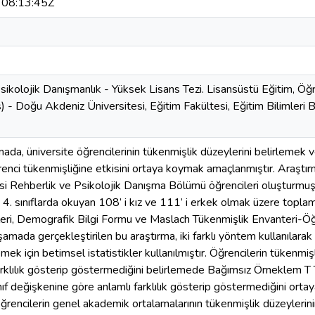
08:13:45Z
sikolojik Danışmanlık - Yüksek Lisans Tezi. Lisansüstü Eğitim, Öğ
) - Doğu Akdeniz Üniversitesi, Eğitim Fakültesi, Eğitim Bilimleri
ada, üniversite öğrencilerinin tükenmişlik düzeylerini belirlemek v
enci tükenmişliğine etkisini ortaya koymak amaçlanmıştır. Araşt
si Rehberlik ve Psikolojik Danışma Bölümü öğrencileri oluşturm
ve 4. sınıflarda okuyan 108’ i kız ve 111’ i erkek olmak üzere topla
leri, Demografik Bilgi Formu ve Maslach Tükenmişlik Envanteri-Ö
 aşamada gerçekleştirilen bu araştırma, iki farklı yöntem kullanılarak
emek için betimsel istatistikler kullanılmıştır. Öğrencilerin tükenmi
arklılık gösterip göstermediğini belirlemede Bağımsız Örneklem T T
ınıf değişkenine göre anlamlı farklılık gösterip göstermediğini or
encilerin genel akademik ortalamalarının tükenmişlik düzeylerinin 