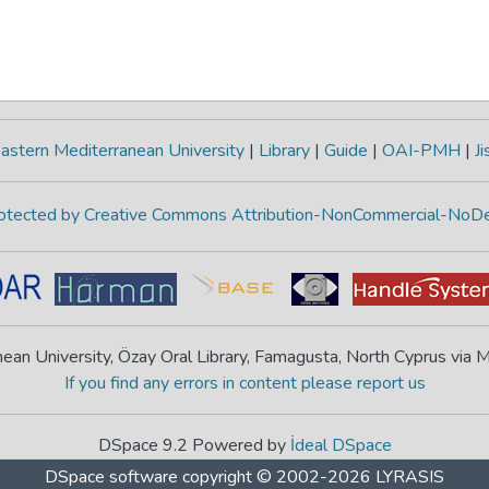
astern Mediterranean University
|
Library
|
Guide
|
OAI-PMH
|
Ji
protected by Creative Commons Attribution-NonCommercial-NoDe
ean University, Özay Oral Library, Famagusta, North Cyprus via
If you find any errors in content please report us
DSpace 9.2 Powered by
İdeal DSpace
DSpace software
copyright © 2002-2026
LYRASIS