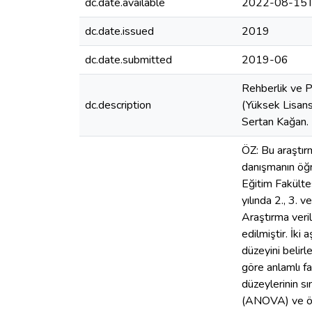
dc.date.available
2022-08-15T
dc.date.issued
2019
dc.date.submitted
2019-06
Rehberlik ve P
dc.description
(Yüksek Lisans
Sertan Kağan.
ÖZ: Bu araştırm
danışmanın öğr
Eğitim Fakülte
yılında 2., 3. 
Araştırma veri
edilmiştir. İki
düzeyini belirl
göre anlamlı f
düzeylerinin s
(ANOVA) ve öğr