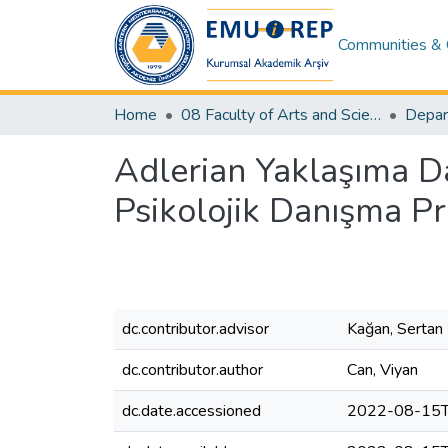
Communities & 
Home
08 Faculty of Arts and Sciences
Depar
Adlerian Yaklaşıma Da
Psikolojik Danışma Pr
dc.contributor.advisor
Kağan, Sertan
dc.contributor.author
Can, Viyan
dc.date.accessioned
2022-08-15T