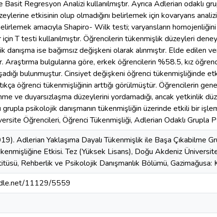
 Basit Regresyon Analizi kullanılmıştır. Ayrıca Adlerian odaklı gru
eylerine etkisinin olup olmadığını belirlemek için kovaryans anali
belirlemek amacıyla Shapiro- Wilk testi; varyansların homojenliği
 için T testi kullanılmıştır. Öğrencilerin tükenmişlik düzeyleri dene
jik danışma ise bağımsız değişkeni olarak alınmıştır. Elde edilen v
ir. Araştırma bulgularına göre, erkek öğrencilerin %58.5, kız öğre
adığı bulunmuştur. Cinsiyet değişkeni öğrenci tükenmişliğinde etkil
ttıkça öğrenci tükenmişliğinin arttığı görülmüştür. Öğrencilerin gen
me ve duyarsızlaşma düzeylerini yordamadığı, ancak yetkinlik düze
 grupla psikolojik danışmanın tükenmişliğin üzerinde etkili bir iş
versite Öğrencileri, Öğrenci Tükenmişliği, Adlerian Odaklı Grupla 
019). Adlerian Yaklaşıma Dayalı Tükenmişlik ile Başa Çıkabilme G
ükenmişliğine Etkisi. Tez (Yüksek Lisans), Doğu Akdeniz Üniversit
itüsü, Rehberlik ve Psikolojik Danışmanlık Bölümü, Gazimağusa: K
andle.net/11129/5559