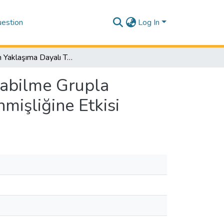
estion
Log In
Adlerian Yaklaşıma Dayalı Tükenmişlik ile Başa Çıkabilme Grupla Psikolojik Danışma Programı’nın Öğrencilerin Tükenmişliğine Etkisi
kabilme Grupla
mişliğine Etkisi