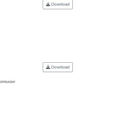
Download
Download
ubmission