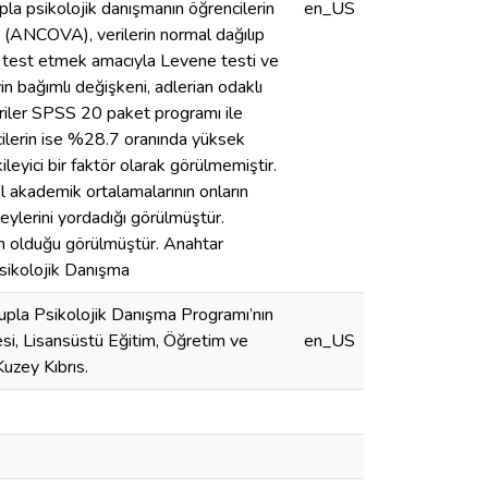
pla psikolojik danışmanın öğrencilerin
en_US
zi (ANCOVA), verilerin normal dağılıp
ni test etmek amacıyla Levene testi ve
yin bağımlı değişkeni, adlerian odaklı
eriler SPSS 20 paket programı ile
ncilerin ise %28.7 oranında yüksek
eyici bir faktör olarak görülmemiştir.
el akademik ortalamalarının onların
ylerini yordadığı görülmüştür.
lem olduğu görülmüştür. Anahtar
Psikolojik Danışma
rupla Psikolojik Danışma Programı’nın
esi, Lisansüstü Eğitim, Öğretim ve
en_US
uzey Kıbrıs.