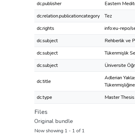
dc.publisher
Eastern Medit
dc.relation.publicationcategory
Tez
dc.rights
info:eu-repo/
dc.subject
Rehberlik ve P
dc.subject
Tükenmişlik Se
dc.subject
Üniversite Öğr
Adlerian Yakla
dc.title
Tükenmişliğine
dc.type
Master Thesis
Files
Original bundle
Now showing
1 - 1 of 1