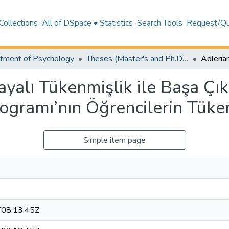
Collections
All of DSpace
Statistics
Search Tools
Request/Qu
tment of Psychology
Theses (Master's and Ph.D) – Psychology
yalı Tükenmişlik ile Başa Çı
ogramı’nın Öğrencilerin Tüken
Simple item page
08:13:45Z