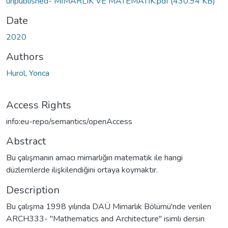
unpublished- MİMARLIK VE MATEMATİK.pdf
(430.94 KB)
Date
2020
Authors
Hurol, Yonca
Access Rights
info:eu-repo/semantics/openAccess
Abstract
Bu çalışmanın amacı mimarlığın matematik ile hangi
düzlemlerde ilişkilendiğini ortaya koymaktır.
Description
Bu çalışma 1998 yılında DAÜ Mimarlık Bölümü'nde verilen
ARCH333- "Mathematics and Architecture" isimli dersin