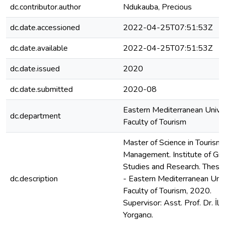
dc.contributor.author
Ndukauba, Precious
dc.date.accessioned
2022-04-25T07:51:53Z
dc.date.available
2022-04-25T07:51:53Z
dc.date.issued
2020
dc.date.submitted
2020-08
Eastern Mediterranean Univer
dc.department
Faculty of Tourism
Master of Science in Tourism
Management. Institute of Gr
Studies and Research. Thesis
dc.description
- Eastern Mediterranean Univ
Faculty of Tourism, 2020.
Supervisor: Asst. Prof. Dr. İlk
Yorgancı.