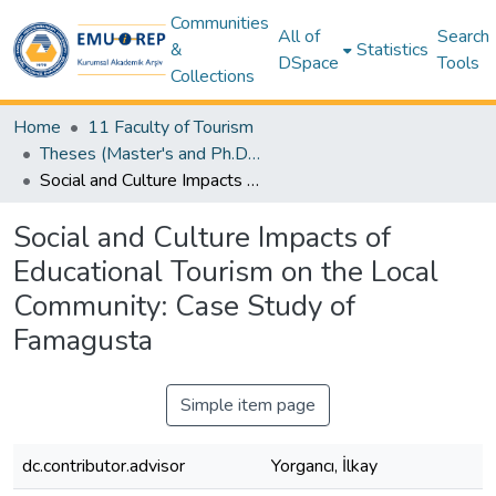
Communities
All of
Search
&
Statistics
DSpace
Tools
Collections
Home
11 Faculty of Tourism
Theses (Master's and Ph.D) - Tourism
Social and Culture Impacts of Educational Tourism on the Local Community: Case Study of Famagusta
Social and Culture Impacts of
Educational Tourism on the Local
Community: Case Study of
Famagusta
Simple item page
dc.contributor.advisor
Yorgancı, İlkay