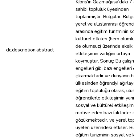
Kıbrıs'ın Gazimağusa'daki 7 e
sahibi topluluk üyesinden
toplanmıştır. Bulgular: Bulgula
yerel ve uluslararası öğrencile
arasında eğitim turizminin sos
kültürel etkileri (hem olumlu
de olumsuz) üzerinde eksik bi
dc.description.abstract
etkileşimin varlığını ortaya
koymuştur. Sonuç: Bu çalışma,
engelleri gibi bazı engelleri o
çıkarmaktadır ve dünyanın bir
ülkesinden öğrenciyi ağırlayan
eğitim topluluğu olarak, ulusla
öğrencilerle etkileşimin yanı s
sosyal ve kültürel etkileşimle
motive eden bazı faktörler de
gözükmektedir. ve yerel topl
üyeleri üzerindeki etkiler. Bulg
eğitim turizminin sosyal ve kü