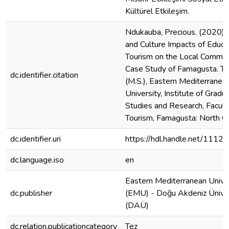
Kültürel Etkileşim.
Ndukauba, Precious. (2020). 
and Culture Impacts of Educa
Tourism on the Local Commun
Case Study of Famagusta. Th
dc.identifier.citation
(M.S.), Eastern Mediterranea
University, Institute of Gradu
Studies and Research, Facult
Tourism, Famagusta: North C
dc.identifier.uri
https://hdl.handle.net/1112
dc.language.iso
en
Eastern Mediterranean Unive
dc.publisher
(EMU) - Doğu Akdeniz Üniver
(DAÜ)
dc.relation.publicationcategory
Tez