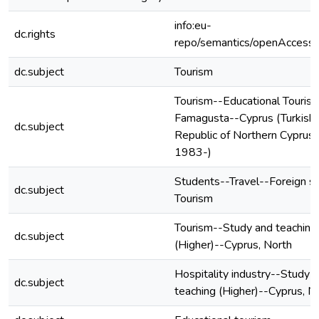
info:eu-
dc.rights
repo/semantics/openAccess
dc.subject
Tourism
Tourism--Educational Touris
Famagusta--Cyprus (Turkish
dc.subject
Republic of Northern Cyprus,
1983-)
Students--Travel--Foreign s
dc.subject
Tourism
Tourism--Study and teaching
dc.subject
(Higher)--Cyprus, North
Hospitality industry--Study 
dc.subject
teaching (Higher)--Cyprus, N