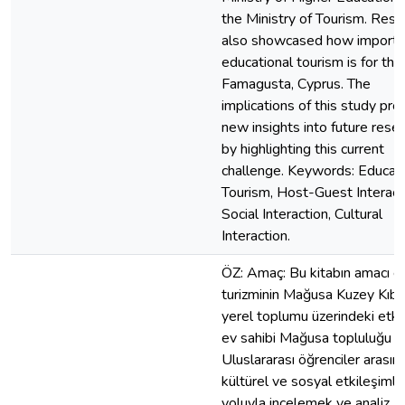
the Ministry of Tourism. Resu
also showcased how importa
educational tourism is for the 
Famagusta, Cyprus. The
implications of this study pro
new insights into future rese
by highlighting this current
challenge. Keywords: Educati
Tourism, Host-Guest Interact
Social Interaction, Cultural
Interaction.
ÖZ: Amaç: Bu kitabın amacı e
turizminin Mağusa Kuzey Kıbrı
yerel toplumu üzerindeki etkil
ev sahibi Mağusa topluluğu il
Uluslararası öğrenciler arasın
kültürel ve sosyal etkileşimle
yoluyla incelemek ve analiz