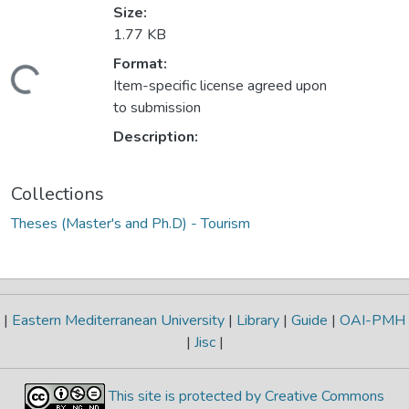
Size:
1.77 KB
Loading...
Format:
Item-specific license agreed upon
to submission
Description:
Collections
Theses (Master's and Ph.D) - Tourism
|
Eastern Mediterranean University
|
Library
|
Guide
|
OAI-PMH
|
Jisc
|
This site is protected by Creative Commons