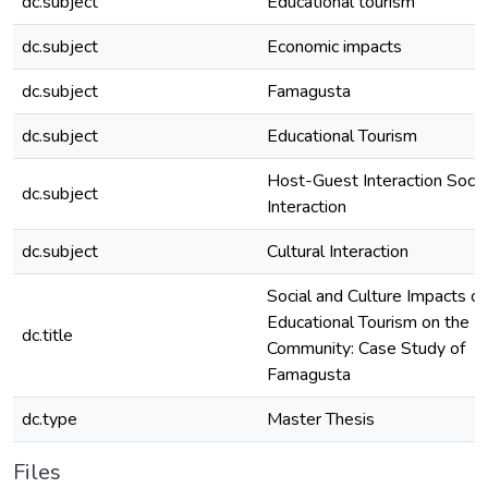
dc.subject
Educational tourism
dc.subject
Economic impacts
dc.subject
Famagusta
dc.subject
Educational Tourism
Host-Guest Interaction Socia
dc.subject
Interaction
dc.subject
Cultural Interaction
Social and Culture Impacts of
Educational Tourism on the L
dc.title
Community: Case Study of
Famagusta
dc.type
Master Thesis
Files