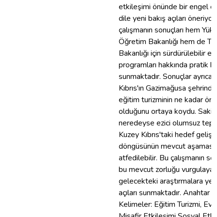
etkileşimi önünde bir engel o
dile yeni bakış açıları öneriyor
çalışmanın sonuçları hem Yük
Öğretim Bakanlığı hem de Tu
Bakanlığı için sürdürülebilir eğ
programları hakkında pratik bil
sunmaktadır. Sonuçlar ayrıca
Kıbrıs'ın Gazimağusa şehrinde
eğitim turizminin ne kadar ön
olduğunu ortaya koydu. Sakinl
neredeyse ezici olumsuz tepki
Kuzey Kıbrıs'taki hedef gelişt
döngüsünün mevcut aşaması
atfedilebilir. Bu çalışmanın son
bu mevcut zorluğu vurgulayar
gelecekteki araştırmalara yen
açıları sunmaktadır. Anahtar
Kelimeler: Eğitim Turizmi, Ev 
Misafir Etkileşimi Sosyal Etki