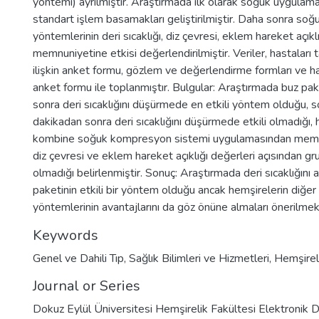
yöntemi) ayrılmıştır. Araştırmada ilk olarak soğuk uygulama
standart işlem basamakları geliştirilmiştir. Daha sonra so
yöntemlerinin deri sıcaklığı, diz çevresi, eklem hareket açıkl
memnuniyetine etkisi değerlendirilmiştir. Veriler, hastaları ta
ilişkin anket formu, gözlem ve değerlendirme formları ve 
anket formu ile toplanmıştır. Bulgular: Araştırmada buz pa
sonra deri sıcaklığını düşürmede en etkili yöntem olduğu, 
dakikadan sonra deri sıcaklığını düşürmede etkili olmadığı, 
kombine soğuk kompresyon sistemi uygulamasından memn
diz çevresi ve eklem hareket açıklığı değerleri açısından gr
olmadığı belirlenmiştir. Sonuç: Araştırmada deri sıcaklığını
paketinin etkili bir yöntem olduğu ancak hemşirelerin diğe
yöntemlerinin avantajlarını da göz önüne almaları önerilmek
Keywords
Genel ve Dahili Tıp
,
Sağlık Bilimleri ve Hizmetleri
,
Hemşirel
Journal or Series
Dokuz Eylül Üniversitesi Hemşirelik Fakültesi Elektronik D