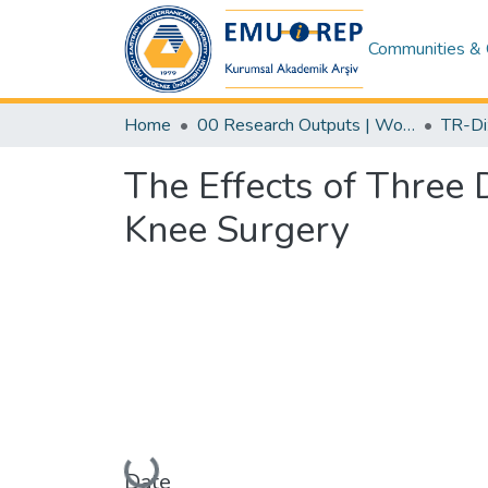
Communities & 
Home
00 Research Outputs | WoS | Scopus | TR-Dizin | PubMed
The Effects of Three 
Knee Surgery
Date