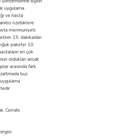
 yöntemlerine ilişkin
ğuk uygulama
ığı ve hasta
nıtıcı özelliklere
hasta memnuniyeti
ketinin 15. dakikadan
soğuk paketin 10.
hastaların en çok
un oldukları ancak
uplar arasında fark
 azaltmada buz
r uygulama
tedir
ik
,
Cerrahi
ergisi