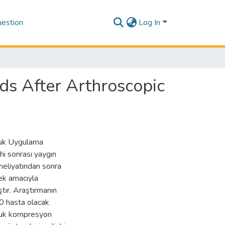
estion
Log In
ds After Arthroscopic
oğuk Uygulama
hi sonrası yaygın
meliyatından sonra
mek amacıyla
tır. Araştırmanın
0 hasta olacak
oğuk kompresyon