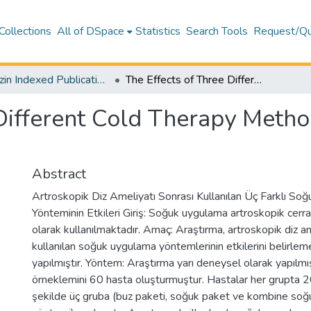
Collections
All of DSpace
Statistics
Search Tools
Request/Qu
TR-Dizin Indexed Publications Collection
The Effects of Three Different Cold Therapy Methods After Arthroscopic Knee Surgery
Different Cold Therapy Metho
Abstract
Artroskopik Diz Ameliyatı Sonrası Kullanılan Üç Farklı S
Yönteminin Etkileri Giriş: Soğuk uygulama artroskopik cerra
olarak kullanılmaktadır. Amaç: Araştırma, artroskopik diz a
kullanılan soğuk uygulama yöntemlerinin etkilerini belirle
yapılmıştır. Yöntem: Araştırma yarı deneysel olarak yapılmış
örneklemini 60 hasta oluşturmuştur. Hastalar her grupta 2
şekilde üç gruba (buz paketi, soğuk paket ve kombine s