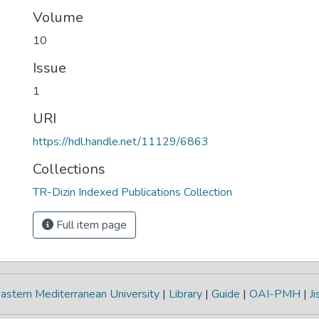
Volume
10
Issue
1
URI
https://hdl.handle.net/11129/6863
Collections
TR-Dizin Indexed Publications Collection
Full item page
astern Mediterranean University
|
Library
|
Guide
|
OAI-PMH
|
Ji