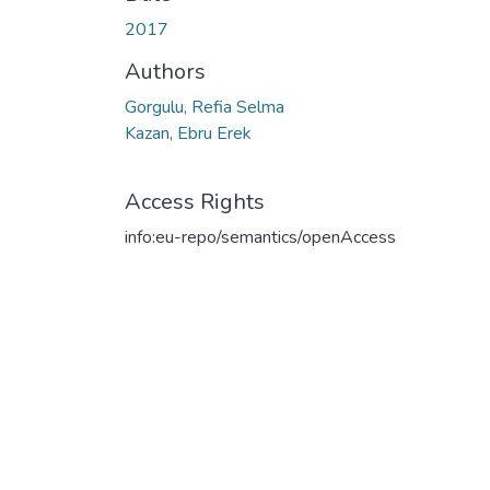
Loading...
2017
Authors
Gorgulu, Refia Selma
Kazan, Ebru Erek
Access Rights
info:eu-repo/semantics/openAccess