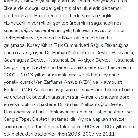
Karmaşık bir yapıya sahip olan hastaneler, gelişmekte olan
ülkelerde olduğu kadar gelişmiş olan ülkelerin de temsili
göstergesidir. Bu nedenle bir ülkede sunulan sağlık
hizmetlerinin verimli bir şekilde üretiminin sağlanabilmesi,
sunulan sağlık sistemlerinin geliştirilmesi mevcut durumun
ilerleyebilmesi için önemli etkiye sahiptir. Yapılan bu
çalışmada, Kuzey Kıbrıs Türk Cumhuriyeti Sağlık Bakanlığına
bağlı olarak çalışan Dr. Burhan Nalbantoğlu Devlet Hastanesi,
Gazimağusa Devlet Hastanesi, Dr. Akçiçek Devlet Hastanesi,
Cengiz Topel Devlet Hastanesi olmak üzere dört hastanenin
2002 – 2013 yılları arasındaki girdi ve çıktı düzeylerine
yönelik olarak Veri Zarflama Analizi (VZA) ve Malmquist
Endeksi (ME) Analizinin uygulanması sayesinde teknik etkinlik
ve üretkenlik bulguları araştırılmıştır. Ampirik sonuçlara göre
en etkin bulunan hastane Dr. Burhan Nalbantoğlu Devlet
Hastanesi ve etkinlik fonksiyonları en düşük olan hastane ise
Cengiz Topel Devlet Hastanesi’dir. Ayrıca, yapılan analizler
sonucunda, hastanelerin ortak olarak 2005 ve 2006 yıllarında
etkin oldukları gözlemlenirken 2003, 2007 ve 2011