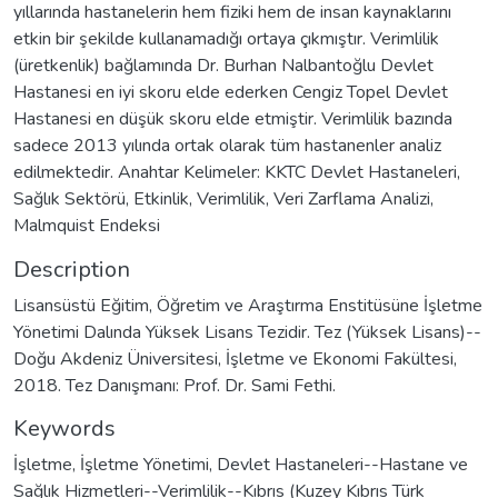
yıllarında hastanelerin hem fiziki hem de insan kaynaklarını
etkin bir şekilde kullanamadığı ortaya çıkmıştır. Verimlilik
(üretkenlik) bağlamında Dr. Burhan Nalbantoğlu Devlet
Hastanesi en iyi skoru elde ederken Cengiz Topel Devlet
Hastanesi en düşük skoru elde etmiştir. Verimlilik bazında
sadece 2013 yılında ortak olarak tüm hastanenler analiz
edilmektedir. Anahtar Kelimeler: KKTC Devlet Hastaneleri,
Sağlık Sektörü, Etkinlik, Verimlilik, Veri Zarflama Analizi,
Malmquist Endeksi
Description
Lisansüstü Eğitim, Öğretim ve Araştırma Enstitüsüne İşletme
Yönetimi Dalında Yüksek Lisans Tezidir. Tez (Yüksek Lisans)--
Doğu Akdeniz Üniversitesi, İşletme ve Ekonomi Fakültesi,
2018. Tez Danışmanı: Prof. Dr. Sami Fethi.
Keywords
İşletme
,
İşletme Yönetimi
,
Devlet Hastaneleri--Hastane ve
Sağlık Hizmetleri--Verimlilik--Kıbrıs (Kuzey Kıbrıs Türk