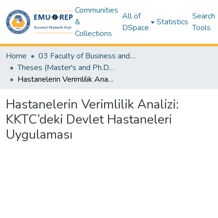
Communities
All of
Search
&
Statistics
DSpace
Tools
Collections
Home
03 Faculty of Business and Economics
Theses (Master's and Ph.D) – Business and Economics
Hastanelerin Verimlilik Analizi: KKTC’deki Devlet Hastaneleri Uygulaması
Hastanelerin Verimlilik Analizi:
KKTC’deki Devlet Hastaneleri
Uygulaması