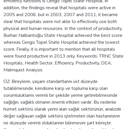
efficiency functions is Cengiz Topel State Hospital. In
addition, the findings reveal that hospitals were active in
2005 and 2006, but in 2003, 2007 and 2011, it became
clear that hospitals were not able to effectively use both
physical and human resources. In the context of productivity,
Burhan Nalbantoğlu State Hospital achieved the best score
whereas Cengiz Topel State Hospital achieved the lowest
score. Finally, it is important to mention that all hospitals
were found productive in 2013 only. Keywords: TRNC State
Hospitals, Health Sector, Efficiency, Productivity, DEA,
Malmquist Analysis
ÖZ: Bireylerin, yaşam standartlarını üst düzeyde
tutabilmesinde, kendisine karşı ve topluma karşı olan
sorumluluklarını verimli bir şekilde yerine getirebilmesinde
sağlığın, sağlıklı olmanın önemli etkileri vardır. Bu nedenle
hizmet sektörü olarak yerini alan sağlık sektörünün, analizde
değer sağlayan sağlık sektörü işletmeleri olan hastanelerin
ne düzeyde verimli olduklarının bilinmesini şart kılmıştır.