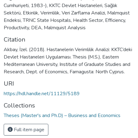
Cumhuriyeti, 1983-)
,
KKTC Devlet Hastaneleri
,
Sağlık
Sektörü
,
Etkinlik
,
Verimlilik
,
Veri Zarflama Analizi
,
Malmquist
Endeksi
,
TRNC State Hospitals
,
Health Sector
,
Efficiency
,
Productivity
,
DEA
,
Malmquist Analysis
Citation
Akbay, İzel. (2018). Hastanelerin Verimlilik Analizi: KKTC’deki
Devlet Hastaneleri Uygulaması. Thesis (M.S.), Eastern
Mediterranean University, Institute of Graduate Studies and
Research, Dept. of Economics, Famagusta: North Cyprus.
URI
https://hdl.handle.net/11129/5189
Collections
Theses (Master's and Ph.D) – Business and Economics
Full item page