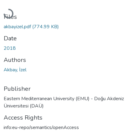
Loading...
Files
akbayizel.pdf
(774.99 KB)
Date
2018
Authors
Akbay, İzel
Publisher
Eastern Mediterranean University (EMU) - Doğu Akdeniz
Üniversitesi (DAÜ)
Access Rights
info:eu-repo/semantics/openAccess