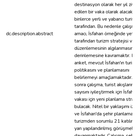
destinasyon olarak her yıl ziy
edilen bir vaka olarak alacaktır
binlerce yerli ve yabancı turist
tarafından. Bu nedenle çalışm
dc.description.abstract
amacı, İsfahan örneğinde yetki
tarafından turizm stratejisi ve
düzenlemesinin algılanmasını
derinlemesine kavramaktır. B
anket, mevcut İsfahan'ın turi
politikasını ve planlamasını
belirlemeyi amaçlamaktadır. 
sonra çalışma, turist akışlarını
sayısını iyileştirmek için İsfah
vakası için yeni planlama strate
bulacak. Nitel bir yaklaşımı iz
ve İsfahan'da şehir planlama 
turizmden sorumlu 21 katılımc
yarı yapılandırılmış görüşmele
dayanmaktadır. Çalışma, şehi