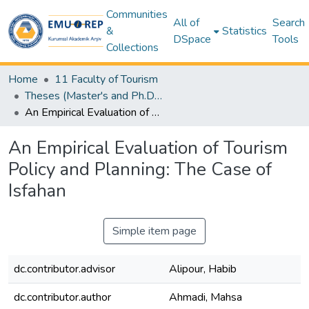
Communities
All of
Search
&
Statistics
DSpace
Tools
Collections
Home
11 Faculty of Tourism
Theses (Master's and Ph.D) - Tourism
An Empirical Evaluation of Tourism Policy and Planning: The Case of Isfahan
An Empirical Evaluation of Tourism
Policy and Planning: The Case of
Isfahan
Simple item page
dc.contributor.advisor
Alipour, Habib
dc.contributor.author
Ahmadi, Mahsa