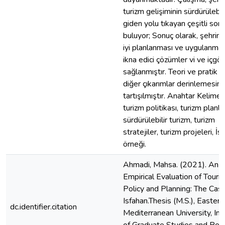
turizm gelişiminin sürdürülebili
giden yolu tıkayan çeşitli soru
buluyor; Sonuç olarak, şehrin
iyi planlanması ve uygulanması
ikna edici çözümler vi ve içgör
sağlanmıştır. Teori ve pratik iç
diğer çıkarımlar derinlemesin
tartışılmıştır. Anahtar Kelimel
turizm politikası, turizm planl
sürdürülebilir turizm, turizm
stratejiler, turizm projeleri, İs
örneği.
Ahmadi, Mahsa. (2021). An
Empirical Evaluation of Touri
Policy and Planning: The Case
Isfahan.Thesis (M.S.), Eastern
dc.identifier.citation
Mediterranean University, Ins