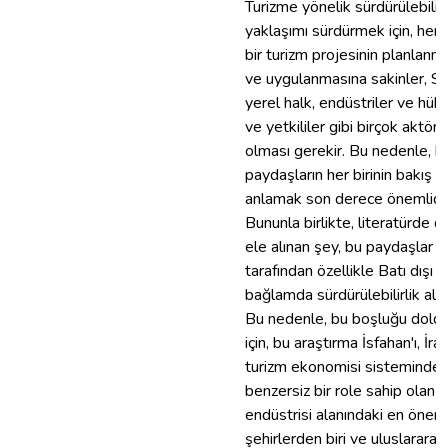
Turizme yönelik sürdürülebilir 
yaklaşımı sürdürmek için, herh
bir turizm projesinin planlanm
ve uygulanmasına sakinler, ST
yerel halk, endüstriler ve hü
ve yetkililer gibi birçok aktörü
olması gerekir. Bu nedenle, b
paydaşların her birinin bakış aç
anlamak son derece önemlidir
Bununla birlikte, literatürde d
ele alınan şey, bu paydaşlar
tarafından özellikle Batı dışı
bağlamda sürdürülebilirlik algıs
Bu nedenle, bu boşluğu dold
için, bu araştırma İsfahan'ı, İran
turizm ekonomisi sisteminde
benzersiz bir role sahip olan 
endüstrisi alanındaki en öneml
şehirlerden biri ve uluslararası