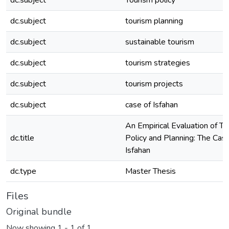
dc.subject
Tourism policy
dc.subject
tourism planning
dc.subject
sustainable tourism
dc.subject
tourism strategies
dc.subject
tourism projects
dc.subject
case of Isfahan
An Empirical Evaluation of To
dc.title
Policy and Planning: The Case
Isfahan
dc.type
Master Thesis
Files
Original bundle
Now showing
1 - 1 of 1