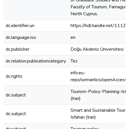
of Graduate Studies and Res
Faculty of Tourism, Famagust
North Cyprus.
dc.identifier.uri
https://hdl.handle.net/1112
dc.language.iso
en
dc.publisher
Doğu Akdeniz Üniversitesi
dc.relation.publicationcategory
Tez
info:eu-
dc.rights
repo/semantics/openAccess
Tourism-Policy-Planning-Isf
dc.subject
(Iran)
Smart and Sustainable Touri
dc.subject
Isfahan (Iran)