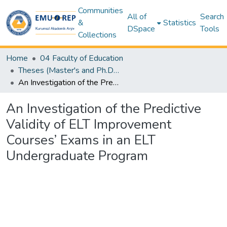
Communities
All of
Search
&
Statistics
DSpace
Tools
Collections
Home
04 Faculty of Education
Theses (Master's and Ph.D) – Education
An Investigation of the Predictive Validity of ELT Improvement Courses’ Exams in an ELT Undergraduate Program
An Investigation of the Predictive
Validity of ELT Improvement
Courses’ Exams in an ELT
Undergraduate Program