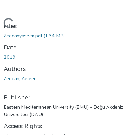
ading...
Files
Zeedanyaseen.pdf
(1.34 MB)
Date
2019
Authors
Zeedan, Yaseen
Publisher
Eastern Mediterranean University (EMU) - Doğu Akdeniz
Üniversitesi (DAÜ)
Access Rights