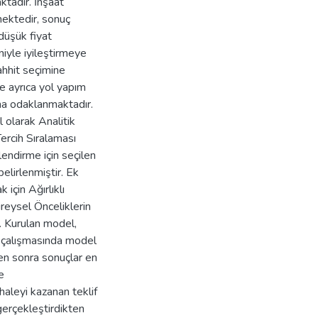
ktadır. İnşaat
mektedir, sonuç
düşük fiyat
iyle iyileştirmeye
ahhit seçimine
ve ayrıca yol yapım
ına odaklanmaktadır.
 olarak Analitik
ercih Sıralaması
lendirme için seçilen
belirlenmiştir. Ek
için Ağırlıklı
eysel Önceliklerin
r. Kurulan model,
ka çalışmasında model
ten sonra sonuçlar en
e
ihaleyi kazanan teklif
gerçekleştirdikten