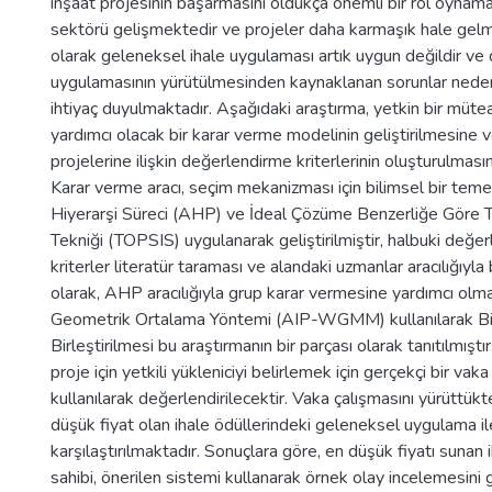
inşaat projesinin başarmasını oldukça önemli bir rol oynama
sektörü gelişmektedir ve projeler daha karmaşık hale gel
olarak geleneksel ihale uygulaması artık uygun değildir ve 
uygulamasının yürütülmesinden kaynaklanan sorunlar neden
ihtiyaç duyulmaktadır. Aşağıdaki araştırma, yetkin bir müte
yardımcı olacak bir karar verme modelinin geliştirilmesine 
projelerine ilişkin değerlendirme kriterlerinin oluşturulmas
Karar verme aracı, seçim mekanizması için bilimsel bir temel
Hiyerarşi Süreci (AHP) ve İdeal Çözüme Benzerliğe Göre T
Tekniği (TOPSIS) uygulanarak geliştirilmiştir, halbuki değer
kriterler literatür taraması ve alandaki uzmanlar aracılığıyla 
olarak, AHP aracılığıyla grup karar vermesine yardımcı olmak 
Geometrik Ortalama Yöntemi (AIP-WGMM) kullanılarak Bir
Birleştirilmesi bu araştırmanın bir parçası olarak tanıtılmıştı
proje için yetkili yükleniciyi belirlemek için gerçekçi bir va
kullanılarak değerlendirilecektir. Vaka çalışmasını yürüttük
düşük fiyat olan ihale ödüllerindeki geleneksel uygulama il
karşılaştırılmaktadır. Sonuçlara göre, en düşük fiyatı sunan 
sahibi, önerilen sistemi kullanarak örnek olay incelemesini 