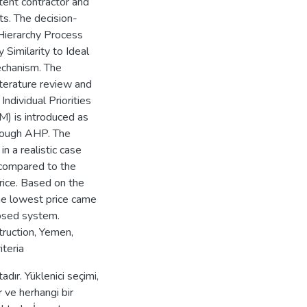
tent contractor and
cts. The decision-
Hierarchy Process
Similarity to Ideal
echanism. The
iterature review and
Individual Priorities
 is introduced as
hrough AHP. The
n a realistic case
 compared to the
price. Based on the
he lowest price came
posed system.
ruction, Yemen,
iteria
dır. Yüklenici seçimi,
r ve herhangi bir