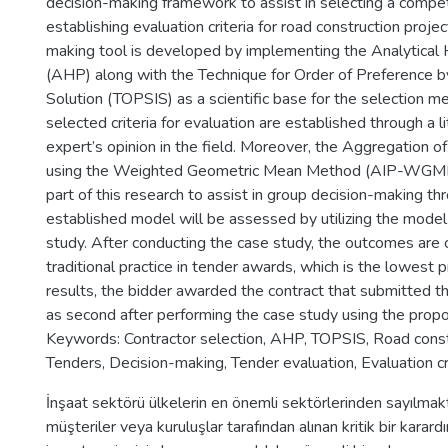
decision-making framework to assist in selecting a compe
establishing evaluation criteria for road construction proje
making tool is developed by implementing the Analytical 
(AHP) along with the Technique for Order of Preference by 
Solution (TOPSIS) as a scientific base for the selection m
selected criteria for evaluation are established through a l
expert’s opinion in the field. Moreover, the Aggregation of 
using the Weighted Geometric Mean Method (AIP-WGMM)
part of this research to assist in group decision-making t
established model will be assessed by utilizing the model i
study. After conducting the case study, the outcomes are
traditional practice in tender awards, which is the lowest 
results, the bidder awarded the contract that submitted t
as second after performing the case study using the pro
Keywords: Contractor selection, AHP, TOPSIS, Road const
Tenders, Decision-making, Tender evaluation, Evaluation cr
İnşaat sektörü ülkelerin en önemli sektörlerinden sayılmakta
müşteriler veya kuruluşlar tarafından alınan kritik bir karardı