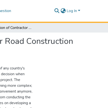
estion
Log In
Optimization of Contractor Selection Procedures for Road Construction Projects in Yemen: AHP-TOPSIS Based Model
or Road Construction
of any country's
t decision when
 project. The
oming more complex;
 convenient anymore,
rom conducting the
ses on developing a