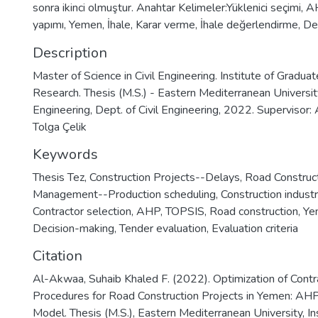
sonra ikinci olmuştur. Anahtar Kelimeler:Yüklenici seçimi, 
yapımı, Yemen, İhale, Karar verme, İhale değerlendirme, De
Description
Master of Science in Civil Engineering. Institute of Gradua
Research. Thesis (M.S.) - Eastern Mediterranean University
Engineering, Dept. of Civil Engineering, 2022. Supervisor: 
Tolga Çelik
Keywords
Thesis Tez
,
Construction Projects--Delays
,
Road Construct
Management--Production scheduling
,
Construction indus
Contractor selection
,
AHP
,
TOPSIS
,
Road construction
,
Ye
Decision-making
,
Tender evaluation
,
Evaluation criteria
Citation
Al-Akwaa, Suhaib Khaled F. (2022). Optimization of Contr
Procedures for Road Construction Projects in Yemen: A
Model. Thesis (M.S.), Eastern Mediterranean University, In