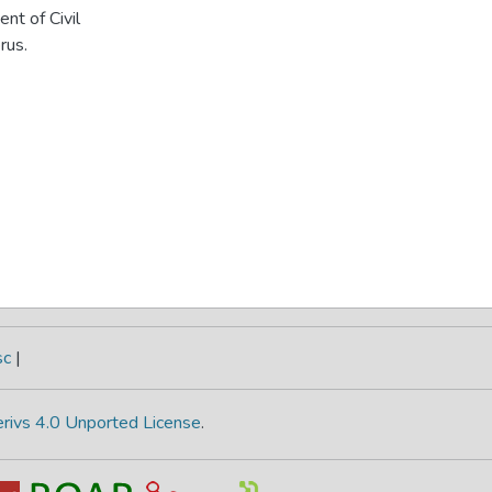
nt of Civil
rus.
sc
|
rivs 4.0 Unported License
.