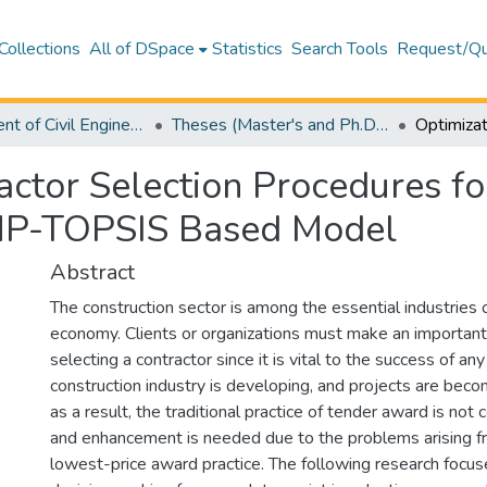
Collections
All of DSpace
Statistics
Search Tools
Request/Qu
Department of Civil Engineering
Theses (Master's and Ph.D) – Civil Engineering
actor Selection Procedures f
AHP-TOPSIS Based Model
Abstract
The construction sector is among the essential industries 
economy. Clients or organizations must make an importan
selecting a contractor since it is vital to the success of any
construction industry is developing, and projects are bec
as a result, the traditional practice of tender award is not
and enhancement is needed due to the problems arising f
lowest-price award practice. The following research focu