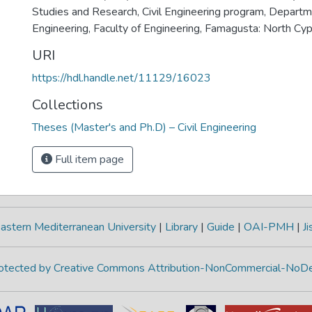
Studies and Research, Civil Engineering program, Departme
Engineering, Faculty of Engineering, Famagusta: North Cyp
URI
https://hdl.handle.net/11129/16023
Collections
Theses (Master's and Ph.D) – Civil Engineering
Full item page
astern Mediterranean University
|
Library
|
Guide
|
OAI-PMH
|
Ji
protected by Creative Commons Attribution-NonCommercial-NoDe