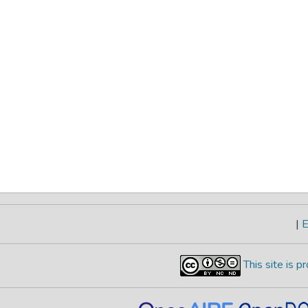
|
E
This site is 