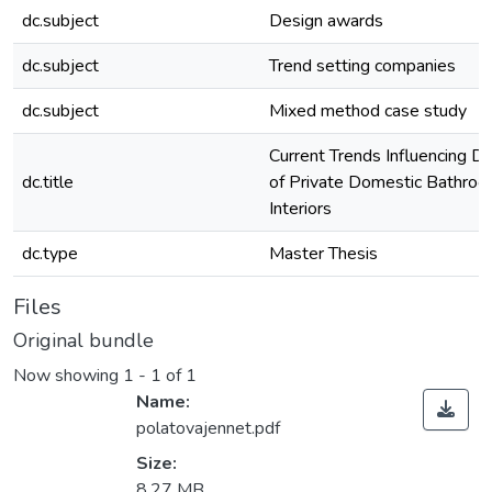
dc.subject
Design awards
dc.subject
Trend setting companies
dc.subject
Mixed method case study
Current Trends Influencing D
dc.title
of Private Domestic Bathro
Interiors
dc.type
Master Thesis
Files
Original bundle
Now showing
1 - 1 of 1
Name:
polatovajennet.pdf
Size:
8.27 MB