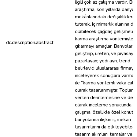
ilgili çok az çalışma vardır. Bu
araştırma, son yıllarda banyo
mekânlarındaki değişikliklere 
tutarak, iç mimarlık alanına da 
olabilecek çağdaş gelişmeleri
karma araştırma yöntemiyle o
dc.description.abstract
çıkarmayı amaçlar. Banyolar iç
geliştirip, üreten, ve piyasaya
pazarlayan; yedi ayrı, trend
belirleyici uluslararası firmayı
inceleyerek sonuçlara varma 
ile “karma yöntemli vaka çalı
olarak tasarlanmıştır. Toplana
verileri derinlemesine ve deta
olarak inceleme sonucunda, b
çalışma, özellikle özel konut
banyolarına ilişkin iç mekan
tasarımlarını da etkileyebilec
tasarım akımları, temalar ve d