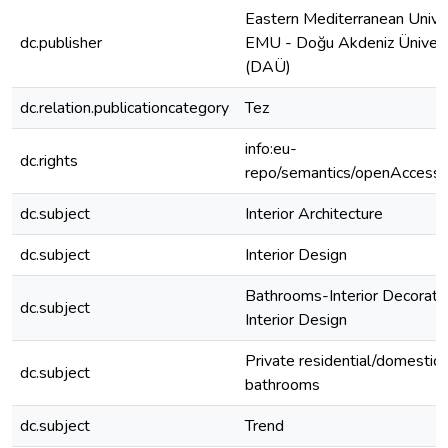
Eastern Mediterranean Unive
dc.publisher
EMU - Doğu Akdeniz Ünivers
(DAÜ)
dc.relation.publicationcategory
Tez
info:eu-
dc.rights
repo/semantics/openAccess
dc.subject
Interior Architecture
dc.subject
Interior Design
Bathrooms-Interior Decorati
dc.subject
Interior Design
Private residential/domestic
dc.subject
bathrooms
dc.subject
Trend