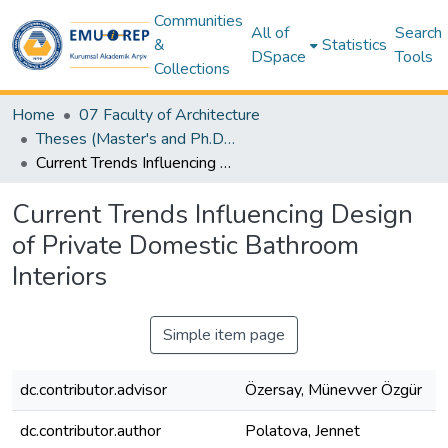
Communities
All of
Search
&
Statistics
DSpace
Tools
Collections
Home
07 Faculty of Architecture
Theses (Master's and Ph.D) – Architecture
Current Trends Influencing Design of Private Domestic Bathroom Interiors
Current Trends Influencing Design
of Private Domestic Bathroom
Interiors
Simple item page
dc.contributor.advisor
Özersay, Münevver Özgür
dc.contributor.author
Polatova, Jennet