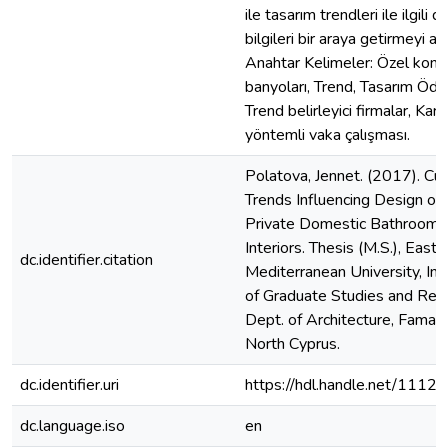
ile tasarım trendleri ile ilgili d
bilgileri bir araya getirmeyi am
Anahtar Kelimeler: Özel konu
banyoları, Trend, Tasarım Ödüll
Trend belirleyici firmalar, Kar
yöntemli vaka çalışması.
Polatova, Jennet. (2017). Cur
Trends Influencing Design of
Private Domestic Bathroom
Interiors. Thesis (M.S.), Easte
dc.identifier.citation
Mediterranean University, Ins
of Graduate Studies and Res
Dept. of Architecture, Famag
North Cyprus.
dc.identifier.uri
https://hdl.handle.net/1112
dc.language.iso
en