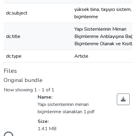
yüksek bina, taşıyıcı sistem,
dc.subject
biçimlenme
Yapı Sistemlerinin Mimari
dc.title
Biçimlenme Anblayışına Bağlı
Biçimlenme Olanak ve Kısıtları
dc.type
Article
Files
Original bundle
Now showing
1 - 1 of 1
Name:
Yapı sistemlerinin mimari
biçimlenme olanakları 1.pdf
Size:
1.41 MB
ding...