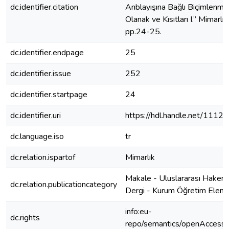
dc.identifier.citation
Anblayışına Bağlı Biçimlenme
Olanak ve Kısıtları I.” Mimarlık
pp.24-25.
dc.identifier.endpage
25
dc.identifier.issue
252
dc.identifier.startpage
24
dc.identifier.uri
https://hdl.handle.net/1112
dc.language.iso
tr
dc.relation.ispartof
Mimarlık
Makale - Uluslararası Hakeml
dc.relation.publicationcategory
Dergi - Kurum Öğretim Elema
info:eu-
dc.rights
repo/semantics/openAccess