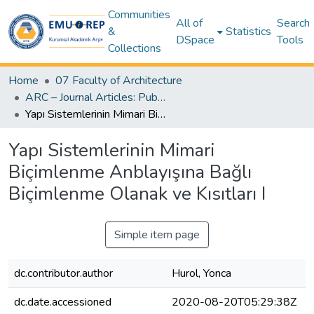
Communities
All of
Search
&
Statistics
DSpace
Tools
Collections
Home
07 Faculty of Architecture
ARC – Journal Articles: Publisher & Author Versions (Post-Print Author Versions) – Architecture
Yapı Sistemlerinin Mimari Biçimlenme Anblayışına Bağlı Biçimlenme Olanak ve Kısıtları I
Yapı Sistemlerinin Mimari
Biçimlenme Anblayışına Bağlı
Biçimlenme Olanak ve Kısıtları I
Simple item page
dc.contributor.author
Hurol, Yonca
dc.date.accessioned
2020-08-20T05:29:38Z