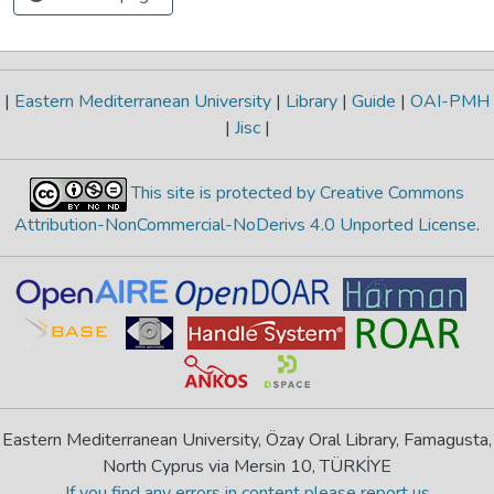
|
Eastern Mediterranean University
|
Library
|
Guide
|
OAI-PMH
|
Jisc
|
This site is protected by Creative Commons
Attribution-NonCommercial-NoDerivs 4.0 Unported License
.
Eastern Mediterranean University, Özay Oral Library, Famagusta,
North Cyprus via Mersin 10, TÜRKİYE
If you find any errors in content please report us