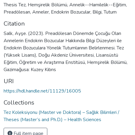
Thesis Tez
,
Hemşirelik Bölümü
,
Annelik--Hamilelik--Eğitim
,
Preadölesan
,
Anneler
,
Endokrin Bozucular
,
Bilgi
,
Tutum
Citation
Salk, Ayşe. (2023). Preadölesan Dönemde Çocuğu Olan
Annelerin Endokrin Bozucular Hakkında Bilgi Düzeyleri ile
Endokrin Bozuculara Yönelik Tutumlarının Belirlenmesi. Tez
(Yüksek Lisans), Doğu Akdeniz Üniversitesi, Lisansüstü
Eğitim, Öğretim ve Araştırma Enstitüsü, Hemşirelik Bölümü,
Gazimağusa: Kuzey Kıbrıs
URI
https://hdl.handle.net/11129/16005
Collections
Tez Koleksiyonu (Master ve Doktora) – Sağlık Bilimleri /
Theses (Master’s and Ph.D.) – Health Sciences
Full item page