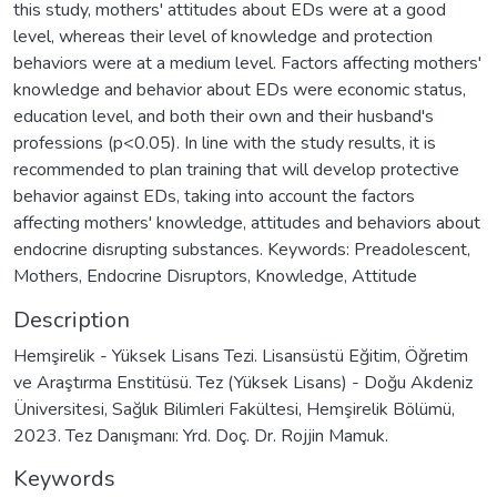
this study, mothers' attitudes about EDs were at a good
level, whereas their level of knowledge and protection
behaviors were at a medium level. Factors affecting mothers'
knowledge and behavior about EDs were economic status,
education level, and both their own and their husband's
professions (p<0.05). In line with the study results, it is
recommended to plan training that will develop protective
behavior against EDs, taking into account the factors
affecting mothers' knowledge, attitudes and behaviors about
endocrine disrupting substances. Keywords: Preadolescent,
Mothers, Endocrine Disruptors, Knowledge, Attitude
Description
Hemşirelik - Yüksek Lisans Tezi. Lisansüstü Eğitim, Öğretim
ve Araştırma Enstitüsü. Tez (Yüksek Lisans) - Doğu Akdeniz
Üniversitesi, Sağlık Bilimleri Fakültesi, Hemşirelik Bölümü,
2023. Tez Danışmanı: Yrd. Doç. Dr. Rojjin Mamuk.
Keywords