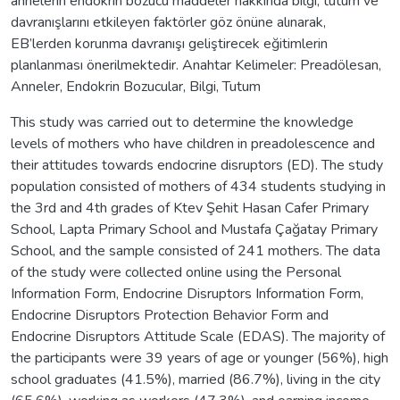
annelerin endokrin bozucu maddeler hakkında bilgi, tutum ve
davranışlarını etkileyen faktörler göz önüne alınarak,
EB’lerden korunma davranışı geliştirecek eğitimlerin
planlanması önerilmektedir. Anahtar Kelimeler: Preadölesan,
Anneler, Endokrin Bozucular, Bilgi, Tutum
This study was carried out to determine the knowledge
levels of mothers who have children in preadolescence and
their attitudes towards endocrine disruptors (ED). The study
population consisted of mothers of 434 students studying in
the 3rd and 4th grades of Ktev Şehit Hasan Cafer Primary
School, Lapta Primary School and Mustafa Çağatay Primary
School, and the sample consisted of 241 mothers. The data
of the study were collected online using the Personal
Information Form, Endocrine Disruptors Information Form,
Endocrine Disruptors Protection Behavior Form and
Endocrine Disruptors Attitude Scale (EDAS). The majority of
the participants were 39 years of age or younger (56%), high
school graduates (41.5%), married (86.7%), living in the city