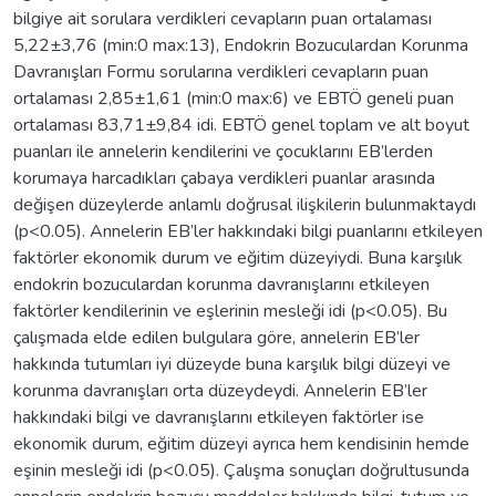
bilgiye ait sorulara verdikleri cevapların puan ortalaması
5,22±3,76 (min:0 max:13), Endokrin Bozuculardan Korunma
Davranışları Formu sorularına verdikleri cevapların puan
ortalaması 2,85±1,61 (min:0 max:6) ve EBTÖ geneli puan
ortalaması 83,71±9,84 idi. EBTÖ genel toplam ve alt boyut
puanları ile annelerin kendilerini ve çocuklarını EB’lerden
korumaya harcadıkları çabaya verdikleri puanlar arasında
değişen düzeylerde anlamlı doğrusal ilişkilerin bulunmaktaydı
(p<0.05). Annelerin EB’ler hakkındaki bilgi puanlarını etkileyen
faktörler ekonomik durum ve eğitim düzeyiydi. Buna karşılık
endokrin bozuculardan korunma davranışlarını etkileyen
faktörler kendilerinin ve eşlerinin mesleği idi (p<0.05). Bu
çalışmada elde edilen bulgulara göre, annelerin EB’ler
hakkında tutumları iyi düzeyde buna karşılık bilgi düzeyi ve
korunma davranışları orta düzeydeydi. Annelerin EB’ler
hakkındaki bilgi ve davranışlarını etkileyen faktörler ise
ekonomik durum, eğitim düzeyi ayrıca hem kendisinin hemde
eşinin mesleği idi (p<0.05). Çalışma sonuçları doğrultusunda