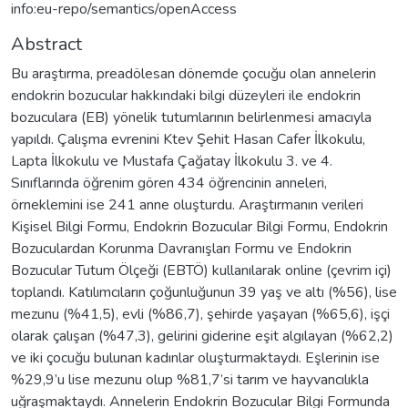
info:eu-repo/semantics/openAccess
Abstract
Bu araştırma, preadölesan dönemde çocuğu olan annelerin
endokrin bozucular hakkındaki bilgi düzeyleri ile endokrin
bozuculara (EB) yönelik tutumlarının belirlenmesi amacıyla
yapıldı. Çalışma evrenini Ktev Şehit Hasan Cafer İlkokulu,
Lapta İlkokulu ve Mustafa Çağatay İlkokulu 3. ve 4.
Sınıflarında öğrenim gören 434 öğrencinin anneleri,
örneklemini ise 241 anne oluşturdu. Araştırmanın verileri
Kişisel Bilgi Formu, Endokrin Bozucular Bilgi Formu, Endokrin
Bozuculardan Korunma Davranışları Formu ve Endokrin
Bozucular Tutum Ölçeği (EBTÖ) kullanılarak online (çevrim içi)
toplandı. Katılımcıların çoğunluğunun 39 yaş ve altı (%56), lise
mezunu (%41,5), evli (%86,7), şehirde yaşayan (%65,6), işçi
olarak çalışan (%47,3), gelirini giderine eşit algılayan (%62,2)
ve iki çocuğu bulunan kadınlar oluşturmaktaydı. Eşlerinin ise
%29,9’u lise mezunu olup %81,7’si tarım ve hayvancılıkla
uğraşmaktaydı. Annelerin Endokrin Bozucular Bilgi Formunda