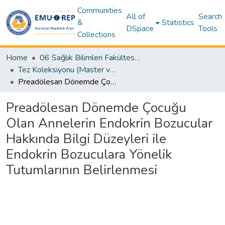
Communities
All of
Search
&
Statistics
DSpace
Tools
Collections
Home
06 Sağlık Bilimleri Fakültesi (Faculty of Health Sciences)
Tez Koleksiyonu (Master ve Doktora) – Sağlık Bilimleri / Theses (Master’s and Ph.D.) – Health Sciences
Preadölesan Dönemde Çocuğu Olan Annelerin Endokrin Bozucular Hakkında Bilgi Düzeyleri ile Endokrin Bozuculara Yönelik Tutumlarının Belirlenmesi
Preadölesan Dönemde Çocuğu
Olan Annelerin Endokrin Bozucular
Hakkında Bilgi Düzeyleri ile
Endokrin Bozuculara Yönelik
Tutumlarının Belirlenmesi