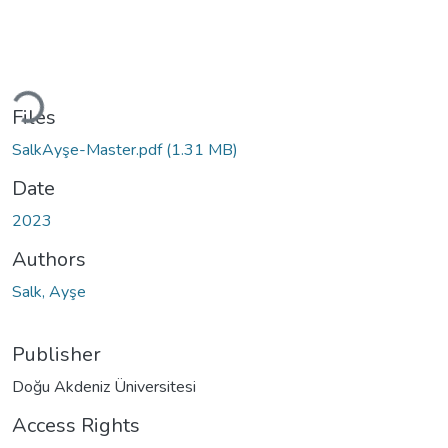
Loading...
Files
SalkAyşe-Master.pdf
(1.31 MB)
Date
2023
Authors
Salk, Ayşe
Publisher
Doğu Akdeniz Üniversitesi
Access Rights