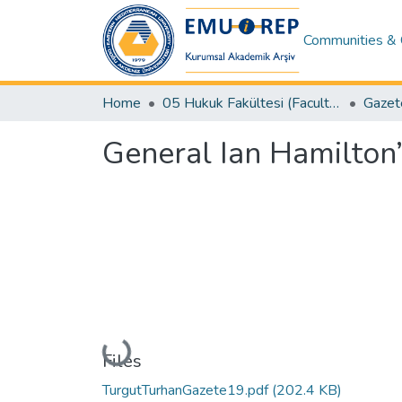
Communities & 
Home
05 Hukuk Fakültesi (Faculty of Law)
General Ian Hamilton’
Loading...
Files
TurgutTurhanGazete19.pdf
(202.4 KB)