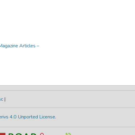
agazine Articles –
sc
|
rivs 4.0 Unported License
.