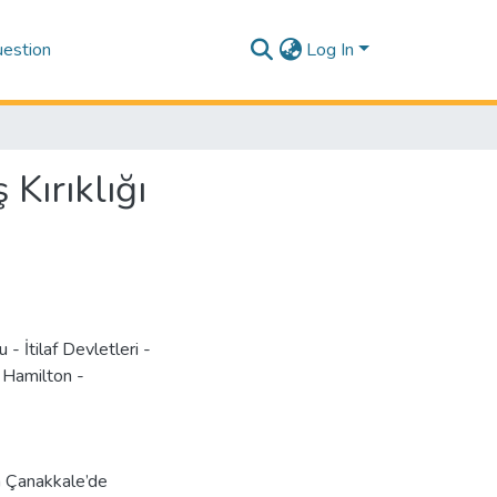
estion
Log In
Kırıklığı
- İtilaf Devletleri -
 Hamilton -
n Çanakkale’de