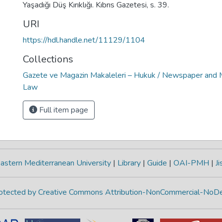
Yaşadığı Düş Kırıklığı. Kıbrıs Gazetesi, s. 39.
URI
https://hdl.handle.net/11129/1104
Collections
Gazete ve Magazin Makaleleri – Hukuk / Newspaper and M
Law
Full item page
astern Mediterranean University
|
Library
|
Guide
|
OAI-PMH
|
Ji
protected by Creative Commons Attribution-NonCommercial-NoDe