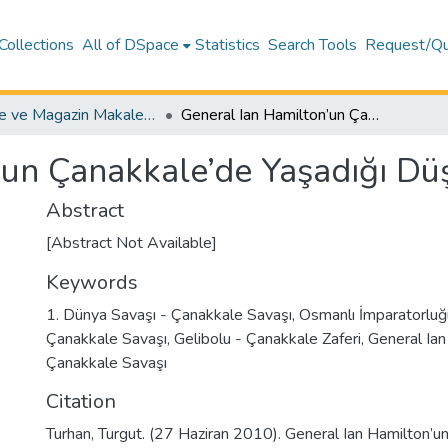
Collections
All of DSpace
Statistics
Search Tools
Request/Qu
Gazete ve Magazin Makaleleri – Hukuk / Newspaper and Magazine Articles – Law
General Ian Hamilton’un Çanakkale’de Yaşadığı Düş Kırıklığı
un Çanakkale’de Yaşadığı Düş 
Abstract
[Abstract Not Available]
Keywords
1. Dünya Savaşı - Çanakkale Savaşı
,
Osmanlı İmparatorluğu 
Çanakkale Savaşı
,
Gelibolu - Çanakkale Zaferi
,
General Ian
Çanakkale Savaşı
Citation
Turhan, Turgut. (27 Haziran 2010). General Ian Hamilton’u