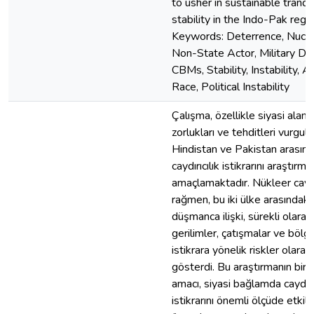
to usher in sustainable tranqu
stability in the Indo-Pak regio
Keywords: Deterrence, Nucle
Non-State Actor, Military Doc
CBMs, Stability, Instability, A
Race, Political Instability
Çalışma, özellikle siyasi aland
zorlukları ve tehditleri vurgul
Hindistan ve Pakistan arasınd
caydırıcılık istikrarını araştırma
amaçlamaktadır. Nükleer caydı
rağmen, bu iki ülke arasındaki
düşmanca ilişki, sürekli olarak
gerilimler, çatışmalar ve bölg
istikrara yönelik riskler olarak
gösterdi. Bu araştırmanın birin
amacı, siyasi bağlamda caydırıc
istikrarını önemli ölçüde etkil