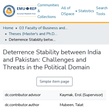
Communities
All of
Search
&
Statistics
DSpace
Tools
Collections
Home
03 Faculty of Business and Economics
Theses (Master's and Ph.D) – Business and Economics
Deterrence Stability between India and Pakistan: Challenges and Threats in the Political Domain
Deterrence Stability between India
and Pakistan: Challenges and
Threats in the Political Domain
Simple item page
dc.contributor.advisor
Kaymak, Erol (Supervisor)
dc.contributor.author
Mubeen, Talat