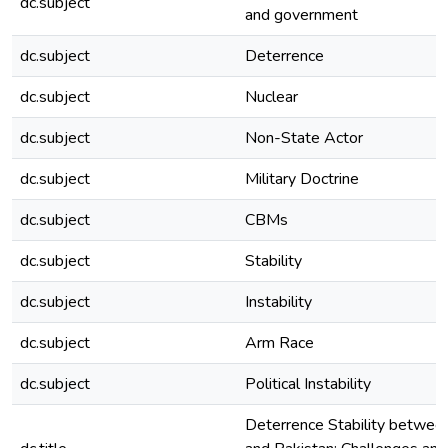
dc.subject
and government
dc.subject
Deterrence
dc.subject
Nuclear
dc.subject
Non-State Actor
dc.subject
Military Doctrine
dc.subject
CBMs
dc.subject
Stability
dc.subject
Instability
dc.subject
Arm Race
dc.subject
Political Instability
Deterrence Stability between