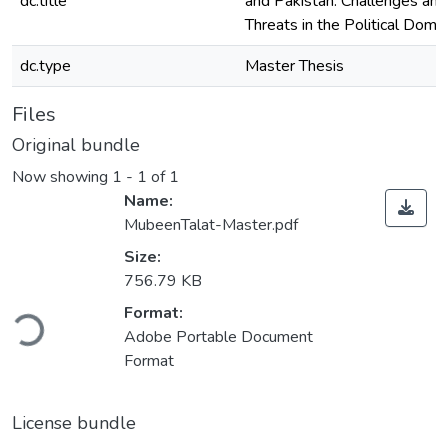
dc.title
and Pakistan: Challenges and
Threats in the Political Doma
dc.type
Master Thesis
Files
Original bundle
Now showing
1 - 1 of 1
Name:
MubeenTalat-Master.pdf
Size:
756.79 KB
Format:
Loading...
Adobe Portable Document
Format
License bundle