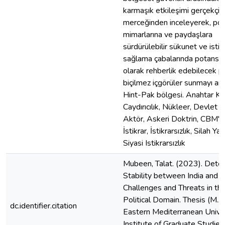
karmaşık etkileşimi gerçekçili
merceğinden inceleyerek, poli
mimarlarına ve paydaşlara
sürdürülebilir sükunet ve istikr
sağlama çabalarında potansiy
olarak rehberlik edebilecek p
biçilmez içgörüler sunmayı ama
Hint-Pak bölgesi. Anahtar Ke
Caydırıcılık, Nükleer, Devlet D
Aktör, Askeri Doktrin, CBM'le
İstikrar, İstikrarsızlık, Silah Yarı
Siyasi Istikrarsızlık
Mubeen, Talat. (2023). Dete
Stability between India and P
Challenges and Threats in th
Political Domain. Thesis (M.A.
dc.identifier.citation
Eastern Mediterranean Univer
Institute of Graduate Studies