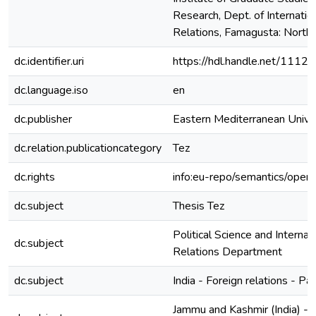
Research, Dept. of Internatio
Relations, Famagusta: North
dc.identifier.uri
https://hdl.handle.net/111
dc.language.iso
en
dc.publisher
Eastern Mediterranean Unive
dc.relation.publicationcategory
Tez
dc.rights
info:eu-repo/semantics/open
dc.subject
Thesis Tez
Political Science and Internat
dc.subject
Relations Department
dc.subject
India - Foreign relations - Pa
Jammu and Kashmir (India) - P