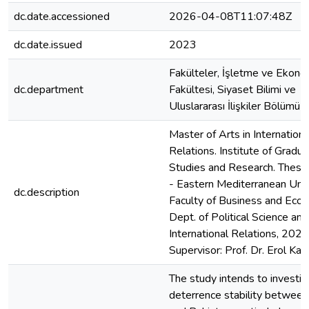
dc.date.accessioned
2026-04-08T11:07:48Z
dc.date.issued
2023
Fakülteler, İşletme ve Ekono
dc.department
Fakültesi, Siyaset Bilimi ve
Uluslararası İlişkiler Bölümü
Master of Arts in Internationa
Relations. Institute of Gradu
Studies and Research. Thesis
- Eastern Mediterranean Univ
dc.description
Faculty of Business and Econ
Dept. of Political Science and
International Relations, 2023
Supervisor: Prof. Dr. Erol Ka
The study intends to investig
deterrence stability between 