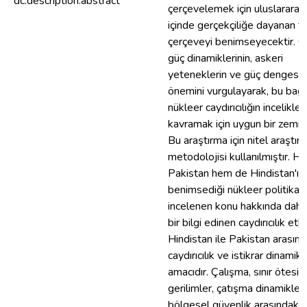
dc.description.abstract
çerçevelemek için uluslararası 
içinde gerçekçiliğe dayanan te
çerçeveyi benimseyecektir. Ö
güç dinamiklerinin, askeri
yeteneklerin ve güç dengesin
önemini vurgulayarak, bu ba
nükleer caydırıcılığın incelikleri
kavramak için uygun bir zemin 
Bu araştırma için nitel araştır
metodolojisi kullanılmıştır. H
Pakistan hem de Hindistan'ın
benimsediği nükleer politikala
incelenen konu hakkında daha
bir bilgi edinen caydırıcılık etki
Hindistan ile Pakistan arasınd
caydırıcılık ve istikrar dinamikl
amacıdır. Çalışma, sınır ötesi
gerilimler, çatışma dinamikleri
bölgesel güvenlik arasındaki