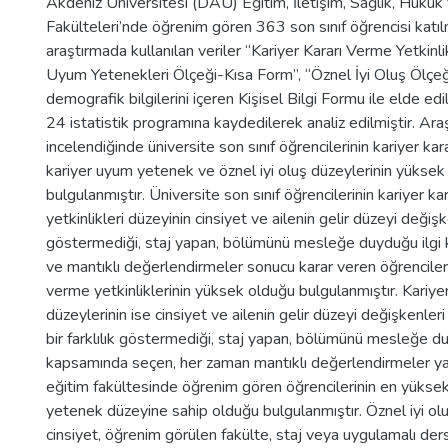
Akdeniz Üniversitesi (DAÜ) Eğitim, İletişim, Sağlık, Hukuk
Fakülteleri’nde öğrenim gören 363 son sınıf öğrencisi katılm
araştırmada kullanılan veriler “Kariyer Kararı Verme Yetkinli
Uyum Yetenekleri Ölçeği-Kısa Form”, “Öznel İyi Oluş Ölçeği”
demografik bilgilerini içeren Kişisel Bilgi Formu ile elde edi
24 istatistik programına kaydedilerek analiz edilmiştir. Araş
incelendiğinde üniversite son sınıf öğrencilerinin kariyer kar
kariyer uyum yetenek ve öznel iyi oluş düzeylerinin yüksek
bulgulanmıştır. Üniversite son sınıf öğrencilerinin kariyer k
yetkinlikleri düzeyinin cinsiyet ve ailenin gelir düzeyi değişken
göstermediği, staj yapan, bölümünü mesleğe duyduğu ilgi
ve mantıklı değerlendirmeler sonucu karar veren öğrencileri
verme yetkinliklerinin yüksek olduğu bulgulanmıştır. Kari
düzeylerinin ise cinsiyet ve ailenin gelir düzeyi değişkenleri
bir farklılık göstermediği, staj yapan, bölümünü mesleğe du
kapsamında seçen, her zaman mantıklı değerlendirmeler ya
eğitim fakültesinde öğrenim gören öğrencilerinin en yükse
yetenek düzeyine sahip olduğu bulgulanmıştır. Öznel iyi olu
cinsiyet, öğrenim görülen fakülte, staj veya uygulamalı der