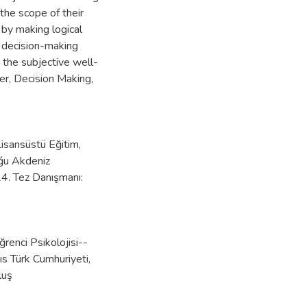
the scope of their
 by making logical
r decision-making
d the subjective well-
er, Decision Making,
Lisansüstü Eğitim,
oğu Akdeniz
24. Tez Danışmanı:
ğrenci Psikolojisi--
ıs Türk Cumhuriyeti
,
luş