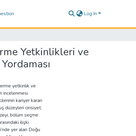
estion
Log In
rme Yetkinlikleri ve
u Yordaması
 verme yetkinlik ve
ın incelenmesi
lerinin kariyer kararı
ş düzeyleri cinsiyet,
düzeyi, bölüm seçme
asındaki ilişki
si’nde yer alan Doğu