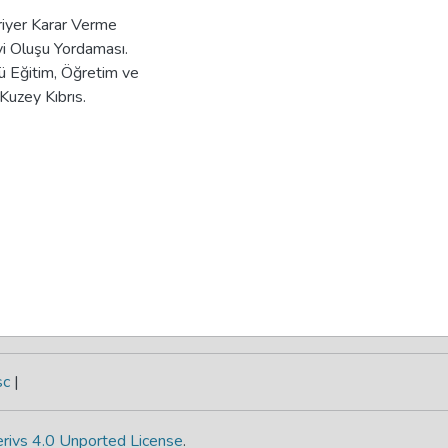
ariyer Karar Verme
yi Oluşu Yordaması.
ü Eğitim, Öğretim ve
Kuzey Kıbrıs.
sc
|
rivs 4.0 Unported License
.