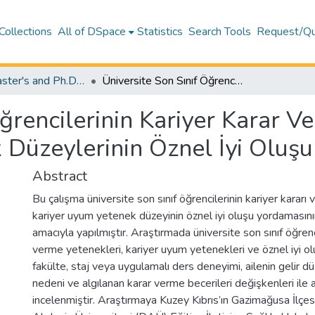
Collections
All of DSpace
Statistics
Search Tools
Request/Qu
Theses (Master's and Ph.D) – Education
Üniversite Son Sınıf Öğrencilerinin Kariyer Karar Verme Yetkinlikleri ve Kariyer Uyum Yetenek Düzeylerinin Öznel İyi Oluşu Yordaması
ğrencilerinin Kariyer Karar Ve
 Düzeylerinin Öznel İyi Oluş
Abstract
Bu çalışma üniversite son sınıf öğrencilerinin kariyer kararı
kariyer uyum yetenek düzeyinin öznel iyi oluşu yordamasın
amacıyla yapılmıştır. Araştırmada üniversite son sınıf öğrenci
verme yetenekleri, kariyer uyum yetenekleri ve öznel iyi olu
fakülte, staj veya uygulamalı ders deneyimi, ailenin gelir 
nedeni ve algılanan karar verme becerileri değişkenleri ile ar
incelenmiştir. Araştırmaya Kuzey Kıbrıs’ın Gazimağusa İlçe