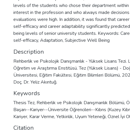
levels of the students who chose their department within 
interest in the profession and who always made decisions
evaluations were high. In addition, it was found that caree
self-efficacy and career adaptability significantly predicte
being levels of senior university students. Keywords: Care
self-efficacy, Adaptation, Subjective Well Being
Description
Rehberlik ve Psikolojik Danışmanlık - Yüksek Lisans Tezi. 
Öğretim ve Araştırma Enstitüsü. Tez (Yüksek Lisans) - D
Üniversitesi, Eğitim Fakültesi, Eğitim Bilimleri Bölümü, 20
Doç. Dr. Yeliz Akıntuğ.
Keywords
Thesis Tez
,
Rehberlik ve Psikolojik Danışmanlık Bölümü
,
Ö
Başarı--Kariyer--Üniversite Öğrencileri--Kıbrıs (Kuzey Kıbr
Kariyer
,
Karar Verme
,
Yetkinlik
,
Uyum Yeteneği
,
Öznel İyi O
Citation