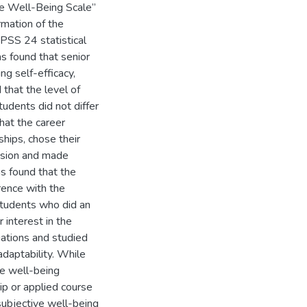
ve Well-Being Scale”
rmation of the
PSS 24 statistical
s found that senior
ng self-efficacy,
 that the level of
tudents did not differ
hat the career
ships, chose their
ession and made
as found that the
erence with the
 students who did an
 interest in the
uations and studied
adaptability. While
ve well-being
ip or applied course
subjective well-being