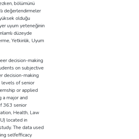
lmezken, bölümünü
lı değerlendirmeler
n yüksek olduğu
riyer uyum yeteneğinin
 anlamlı düzeyde
erme, Yetkinlik, Uyum
reer decision-making
students on subjective
eer decision-making
 levels of senior
ternship or applied
g a major and
of 363 senior
ation, Health, Law
U) located in
 study. The data used
ng selfefficacy