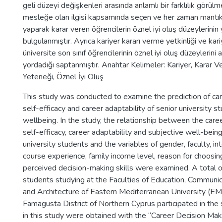
geli düzeyi değişkenleri arasında anlamlı bir farklılık görü
mesleğe olan ilgisi kapsamında seçen ve her zaman mantık
yaparak karar veren öğrencilerin öznel iyi oluş düzeylerini
bulgulanmıştır. Ayrıca kariyer kararı verme yetkinliği ve ka
üniversite son sınıf öğrencilerinin öznel iyi oluş düzeylerini
yordadığı saptanmıştır. Anahtar Kelimeler: Kariyer, Karar V
Yeteneği, Öznel İyi Oluş
This study was conducted to examine the prediction of ca
self-efficacy and career adaptability of senior university 
wellbeing. In the study, the relationship between the car
self-efficacy, career adaptability and subjective well-being
university students and the variables of gender, faculty, in
course experience, family income level, reason for choosin
perceived decision-making skills were examined. A total 
students studying at the Faculties of Education, Communic
and Architecture of Eastern Mediterranean University (EM
Famagusta District of Northern Cyprus participated in the
in this study were obtained with the “Career Decision Maki