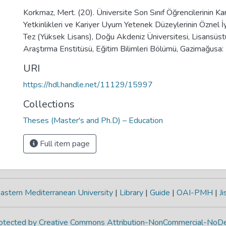
Korkmaz, Mert. (20). Üniversite Son Sınıf Öğrencilerinin K
Yetkinlikleri ve Kariyer Uyum Yetenek Düzeylerinin Öznel İ
Tez (Yüksek Lisans), Doğu Akdeniz Üniversitesi, Lisansüst
Araştırma Enstitüsü, Eğitim Bilimleri Bölümü, Gazimağusa: 
URI
https://hdl.handle.net/11129/15997
Collections
Theses (Master's and Ph.D) – Education
Full item page
astern Mediterranean University
|
Library
|
Guide
|
OAI-PMH
|
Ji
protected by Creative Commons Attribution-NonCommercial-NoDe