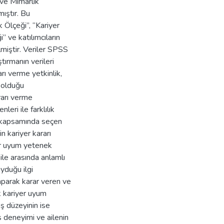
 ve Mimarlık
ıştır. Bu
k Ölçeği”, “Kariyer
 ve katılımcıların
lmiştir. Veriler SPSS
tırmanın verileri
arı verme yetkinlik,
 olduğu
ararı verme
leri ile farklılık
 kapsamında seçen
n kariyer kararı
yer uyum yetenek
 ile arasında anlamlı
yduğu ilgi
parak karar veren ve
k kariyer uyum
ş düzeyinin ise
s deneyimi ve ailenin