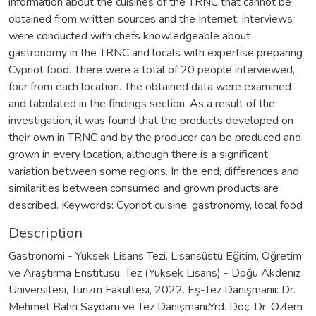
information about the cuisines of the TRNC that cannot be
obtained from written sources and the Internet, interviews
were conducted with chefs knowledgeable about
gastronomy in the TRNC and locals with expertise preparing
Cypriot food. There were a total of 20 people interviewed,
four from each location. The obtained data were examined
and tabulated in the findings section. As a result of the
investigation, it was found that the products developed on
their own in TRNC and by the producer can be produced and
grown in every location, although there is a significant
variation between some regions. In the end, differences and
similarities between consumed and grown products are
described. Keywords: Cypriot cuisine, gastronomy, local food
Description
Gastronomi - Yüksek Lisans Tezi. Lisansüstü Eğitim, Öğretim
ve Araştırma Enstitüsü. Tez (Yüksek Lisans) - Doğu Akdeniz
Üniversitesi, Turizm Fakültesi, 2022. Eş-Tez Danışmanıı: Dr.
Mehmet Bahri Saydam ve Tez Danışmanı:Yrd. Doç. Dr. Özlem