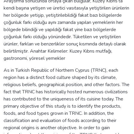
Araştırma sonucunda ortaya çıkan bulgular, Kuzey Kıbrıs’ta
kendi başına yetişen ve üretici vasıtasıyla yetiştirilen ürünlerin
her bölgede yetişip, yetiştirilebildiği fakat bazı bölgelerde
çoğunluk farkı olduğu aynı zamanda yapılan yemeklerin her
bölgede bilindiği ve yapıldığı fakat yine bazı bölgelerde
çoğunluk farkı olduğu yönündedir. Tüketilen ve yetiştirilen
ürünler, farkları ve benzerlikler sonuç kısmında detaylı olarak
belirtilmiştir. Anahtar Kelimeler: Kuzey Kıbrıs mutfağı,
gastronomi, yöresel yemekler
As in Turkish Republic of Northern Cyprus (TRNC), each
region has a distinct food culture shaped by its climate,
religious beliefs, geographical position, and other factors. The
fact that TRNC has historically hosted numerous civilizations
has contributed to the uniqueness of its cuisine today. The
primary objective of this study is to identify the products,
foods, and food types grown in TRNC. In addition, the
classification and evaluation of foods according to their
regional origins is another objective. In order to gain