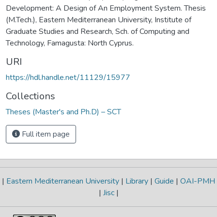
Development: A Design of An Employment System. Thesis
(M.Tech.), Eastern Mediterranean University, Institute of
Graduate Studies and Research, Sch. of Computing and
Technology, Famagusta: North Cyprus.
URI
https://hdl.handle.net/11129/15977
Collections
Theses (Master's and Ph.D) – SCT
Full item page
|
Eastern Mediterranean University
|
Library
|
Guide
|
OAI-PMH
|
Jisc
|