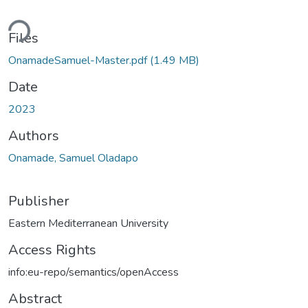
Loading...
Files
OnamadeSamuel-Master.pdf
(1.49 MB)
Date
2023
Authors
Onamade, Samuel Oladapo
Publisher
Eastern Mediterranean University
Access Rights
info:eu-repo/semantics/openAccess
Abstract