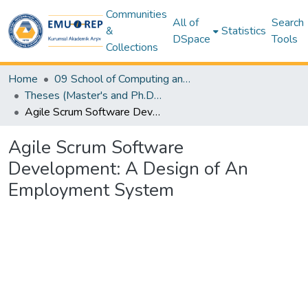
Communities
All of
Search
&
Statistics
DSpace
Tools
Collections
Home
09 School of Computing and Technology
Theses (Master's and Ph.D) – SCT
Agile Scrum Software Development: A Design of An Employment System
Agile Scrum Software
Development: A Design of An
Employment System