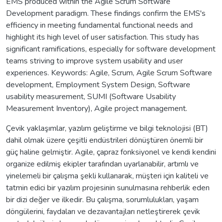
EMS produced within the Agile Scrum Software
Development paradigm. These findings confirm the EMS's
efficiency in meeting fundamental functional needs and
highlight its high level of user satisfaction. This study has
significant ramifications, especially for software development
teams striving to improve system usability and user
experiences. Keywords: Agile, Scrum, Agile Scrum Software
development, Employment System Design, Software
usability measurement, SUMI (Software Usability
Measurement Inventory), Agile project management.
Çevik yaklaşımlar, yazılım geliştirme ve bilgi teknolojisi (BT)
dahil olmak üzere çeşitli endüstrileri dönüştüren önemli bir
güç haline gelmiştir. Agile, çapraz fonksiyonel ve kendi kendini
organize edilmiş ekipler tarafından uyarlanabilir, artımlı ve
yinelemeli bir çalışma şekli kullanarak, müşteri için kaliteli ve
tatmin edici bir yazılım projesinin sunulmasına rehberlik eden
bir dizi değer ve ilkedir. Bu çalışma, sorumlulukları, yaşam
döngülerini, faydaları ve dezavantajları netleştirerek çevik