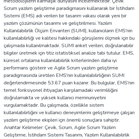
metodolojilerin karmaşık dünyasını incelemektedir. Çevik
Scrum yazılım geliştirme paradigmasını kullanarak bir İstihdam
Sistemi (EMS) adı verilen bir tasarım vakası olarak yeni bir
yazılım çözümünün tasarımı ve geliştirilmesi. Yazılım
Kullanılabilirlik Ölçüm Envanteri (SUMI), kullanıcıların EMS'nin
kullanılabilirliği ve kalitesi hakkındaki görüşlerini ölçmek için bu
çalışmada kullanılmaktadır. SUMI anket verileri, doğrulanabilir
bilgiler üretmek için titiz istatistiksel analize tabi tutulur. EMS,
küresel ortalama kullanılabilirlik kriterlerinden daha iyi
performans gösterir ve Agile Scrum yazılım geliştirme
paradigmasında üretilen EMS'nin kullanılabilirliğinin SUMI
değerlendirmesinde 53.67 puan kazanır. Bu bulgular, EMS'nin
temel fonksiyonel ihtiyaçları karşılamadaki verimliliğini
doğrulamakta ve yüksek kullanıcı memnuniyetini
vurgulamaktadır. Bu çalışmada, özellikle sistem
kullanılabilirliğini ve kullanıcı deneyimlerini geliştirmeye çalışan
yazılım geliştirme ekipleri için önemli sonuçlara sahiptir.
Anahtar Kelimeler: Çevik, Scrum, Agile Scrum Yazılım
Geliştirme, İstihdam Sistemi Tasarımı, Yazılım Kullanılabilirlik