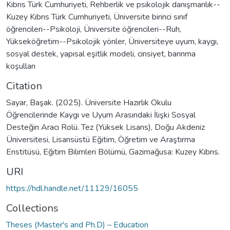
Kıbrıs Türk Cumhuriyeti
,
Rehberlik ve psikolojik danışmanlık--
Kuzey Kıbrıs Türk Cumhuriyeti
,
Üniversite birinci sınıf
öğrencileri--Psikoloji
,
Üniversite öğrencileri--Ruh
,
Yükseköğretim--Psikolojik yönler
,
Üniversiteye uyum
,
kaygı
,
sosyal destek
,
yapısal eşitlik modeli
,
cinsiyet
,
barınma
koşulları
Citation
Sayar, Başak. (2025). Üniversite Hazırlık Okulu
Öğrencilerinde Kaygı ve Uyum Arasındaki İlişki Sosyal
Desteğin Aracı Rolü. Tez (Yüksek Lisans), Doğu Akdeniz
Üniversitesi, Lisansüstü Eğitim, Öğretim ve Araştırma
Enstitüsü, Eğitim Bilimleri Bölümü, Gazimağusa: Kuzey Kıbrıs.
URI
https://hdl.handle.net/11129/16055
Collections
Theses (Master's and Ph.D) – Education