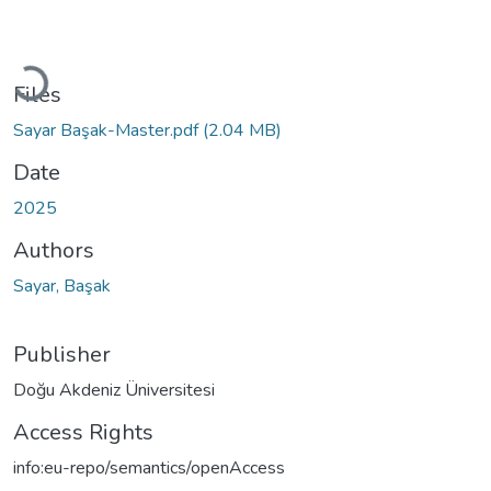
Loading...
Files
Sayar Başak-Master.pdf
(2.04 MB)
Date
2025
Authors
Sayar, Başak
Publisher
Doğu Akdeniz Üniversitesi
Access Rights
info:eu-repo/semantics/openAccess