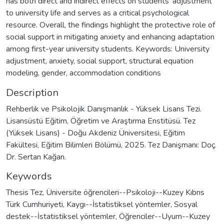
has both direct and indirect effects on students' adjustment
to university life and serves as a critical psychological
resource. Overall, the findings highlight the protective role of
social support in mitigating anxiety and enhancing adaptation
among first-year university students. Keywords: University
adjustment, anxiety, social support, structural equation
modeling, gender, accommodation conditions
Description
Rehberlik ve Psikolojik Danışmanlık - Yüksek Lisans Tezi.
Lisansüstü Eğitim, Öğretim ve Araştırma Enstitüsü. Tez
(Yüksek Lisans) - Doğu Akdeniz Üniversitesi, Eğitim
Fakültesi, Eğitim Bilimleri Bölümü, 2025. Tez Danişmanı: Doç.
Dr. Sertan Kağan.
Keywords
Thesis Tez
,
Üniversite öğrencileri--Psikoloji--Kuzey Kıbrıs
Türk Cumhuriyeti
,
Kaygı--İstatistiksel yöntemler
,
Sosyal
destek--İstatistiksel yöntemler
,
Öğrenciler--Uyum--Kuzey