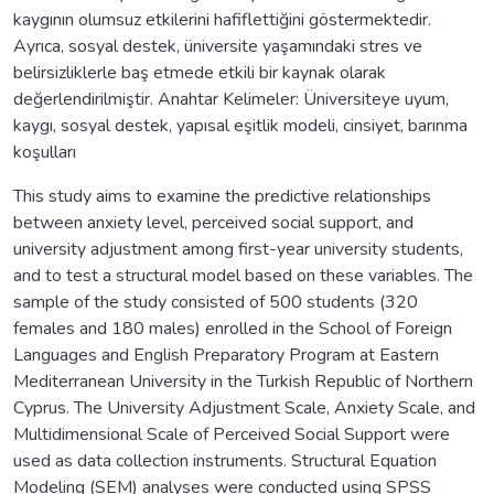
kaygının olumsuz etkilerini hafiflettiğini göstermektedir.
Ayrıca, sosyal destek, üniversite yaşamındaki stres ve
belirsizliklerle baş etmede etkili bir kaynak olarak
değerlendirilmiştir. Anahtar Kelimeler: Üniversiteye uyum,
kaygı, sosyal destek, yapısal eşitlik modeli, cinsiyet, barınma
koşulları
This study aims to examine the predictive relationships
between anxiety level, perceived social support, and
university adjustment among first-year university students,
and to test a structural model based on these variables. The
sample of the study consisted of 500 students (320
females and 180 males) enrolled in the School of Foreign
Languages and English Preparatory Program at Eastern
Mediterranean University in the Turkish Republic of Northern
Cyprus. The University Adjustment Scale, Anxiety Scale, and
Multidimensional Scale of Perceived Social Support were
used as data collection instruments. Structural Equation
Modeling (SEM) analyses were conducted using SPSS