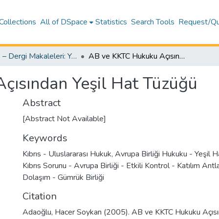
Collections
All of DSpace
Statistics
Search Tools
Request/Qu
Hukuk – Dergi Makaleleri: Yayıncı & Son-Baskı Yazar Versiyonları – Hukuk
AB ve KKTC Hukuku Açısından Yeşil Hat Tüzüğü
çısından Yeşil Hat Tüzüğü
Abstract
[Abstract Not Available]
Keywords
Kıbrıs - Uluslararası Hukuk
,
Avrupa Birliği Hukuku - Yeşil H
Kıbrıs Sorunu - Avrupa Birliği - Etkili Kontrol - Katılım An
Dolaşım - Gümrük Birliği
Citation
Adaoğlu, Hacer Soykan (2005). AB ve KKTC Hukuku Açısı