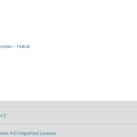
yonları – Hukuk
sc
|
rivs 4.0 Unported License
.