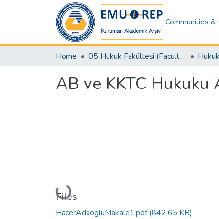
Communities & 
Home
05 Hukuk Fakültesi (Faculty of Law)
AB ve KKTC Hukuku A
Loading...
Files
HacerAdaogluMakale1.pdf
(842.65 KB)