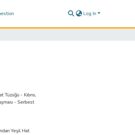
estion
Log In
at Tüzüğü - Kıbrıs
,
tlaşması - Serbest
ndan Yeşil Hat