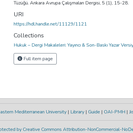
Tüzüğü. Ankara Avrupa Çalışmaları Dergisi, 5 (1), 15-28.
URI
https://hdl.handle.net/11129/1121
Collections
Hukuk – Dergi Makaleleri: Yayıncı & Son-Baskı Yazar Versi
Full item page
astern Mediterranean University
|
Library
|
Guide
|
OAI-PMH
|
Ji
protected by Creative Commons Attribution-NonCommercial-NoDe