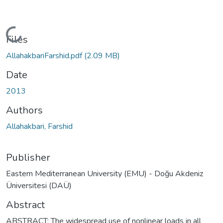
Loading...
Files
AllahakbariFarshid.pdf
(2.09 MB)
Date
2013
Authors
Allahakbari, Farshid
Publisher
Eastern Mediterranean University (EMU) - Doğu Akdeniz
Üniversitesi (DAÜ)
Abstract
ABSTRACT: The widespread use of nonlinear loads in all