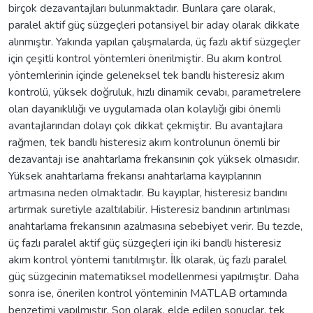
birçok dezavantajları bulunmaktadır. Bunlara çare olarak,
paralel aktif güç süzgeçleri potansiyel bir aday olarak dikkate
alınmıştır. Yakında yapılan çalışmalarda, üç fazlı aktif süzgeçler
için çeşitli kontrol yöntemleri önerilmiştir. Bu akım kontrol
yöntemlerinin içinde geleneksel tek bandlı histeresiz akım
kontrolü, yüksek doğruluk, hızlı dinamik cevabı, parametrelere
olan dayanıklılığı ve uygulamada olan kolaylığı gibi önemli
avantajlarından dolayı çok dikkat çekmiştir. Bu avantajlara
rağmen, tek bandlı histeresiz akım kontrolunun önemli bir
dezavantajı ise anahtarlama frekansının çok yüksek olmasıdır.
Yüksek anahtarlama frekansı anahtarlama kayıplarının
artmasına neden olmaktadır. Bu kayıplar, histeresiz bandını
artırmak suretiyle azaltılabilir. Histeresiz bandının artırılması
anahtarlama frekansının azalmasına sebebiyet verir. Bu tezde,
üç fazlı paralel aktif güç süzgeçleri için iki bandlı histeresiz
akım kontrol yöntemi tanıtılmıştır. İlk olarak, üç fazlı paralel
güç süzgecinin matematiksel modellenmesi yapılmıştır. Daha
sonra ise, önerilen kontrol yönteminin MATLAB ortamında
benzetimi yapılmıştır. Son olarak, elde edilen sonuçlar, tek