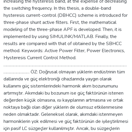
increasing the hysteresis band, at the expense of decreasing
the switching frequency. In this thesis, a double-band
hysteresis current-control (DBHCC) scheme is introduced for
three-phase shunt active filters. First, the mathematical
modeling of the three-phase APF is developed. Then, it is
implemented by using SIMULINK/MATLAB. Finally, the
results are compared with that of obtained by the SBHCC
method. Keywords: Active Power Filter, Power Electronics,
Hysteresis Current Control Method.
……………………………………………………………………………………………………
…………………… ÖZ: Doğrusal olmayan yüklerin endüstrinin tüm
dallarında ve güç elektroniği cihazlarında yaygın olarak
kullanımı güç sistemlerindeki harmonik akım bozunumunu
artırmıştır. Akımdaki bu bozunum ise güç faktörünün istenen
değerden küçük olmasına, ısı kayıplarının artmasına ve ortak
noktaya bağlı olan diğer yüklerin de olumsuz etkilenmesine
neden olmaktadır. Geleneksel olarak, akımdaki istenmeyen
harmoniklerin yok edilmesi ve güç faktörünün de iyileştirilmesi
için pasif LC süzgeçler kullanılmıştır. Ancak, bu süzgeçlerin