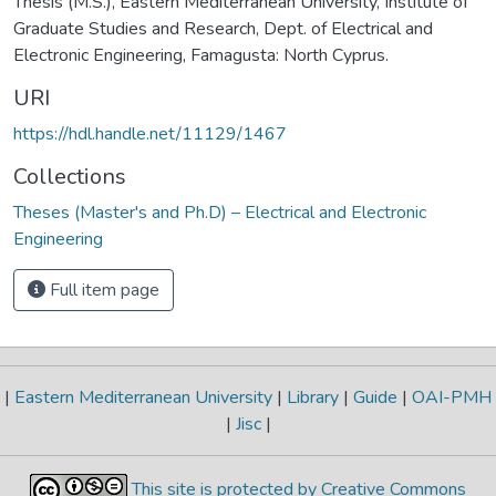
Thesis (M.S.), Eastern Mediterranean University, Institute of
Graduate Studies and Research, Dept. of Electrical and
Electronic Engineering, Famagusta: North Cyprus.
URI
https://hdl.handle.net/11129/1467
Collections
Theses (Master's and Ph.D) – Electrical and Electronic
Engineering
Full item page
|
Eastern Mediterranean University
|
Library
|
Guide
|
OAI-PMH
|
Jisc
|
This site is protected by Creative Commons