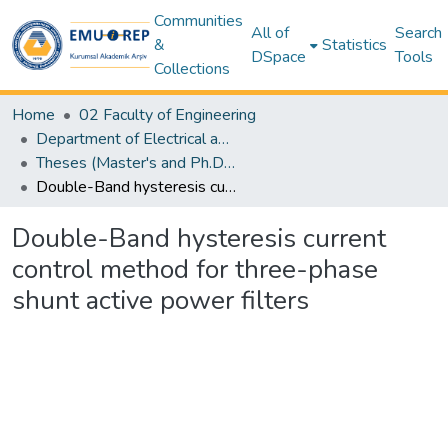
Communities
All of
Search
&
Statistics
DSpace
Tools
Collections
Home
02 Faculty of Engineering
Department of Electrical and Electronic Engineering
Theses (Master's and Ph.D) – Electrical and Electronic Engineering
Double-Band hysteresis current control method for three-phase shunt active power filters
Double-Band hysteresis current
control method for three-phase
shunt active power filters