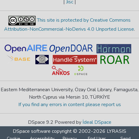
|
Jisc
|
This site is protected by Creative Commons
Attribution-NonCommercial-NoDerivs 4.0 Unported License
.
Eastern Mediterranean University, Özay Oral Library, Famagusta,
North Cyprus via Mersin 10, TÜRKİYE
If you find any errors in content please report us
DSpace 9.2 Powered by
İdeal DSpace
DSpace software
copyright © 2002-2026
LYRASIS
Cookie
Accessibility
Privacy
End User
Send