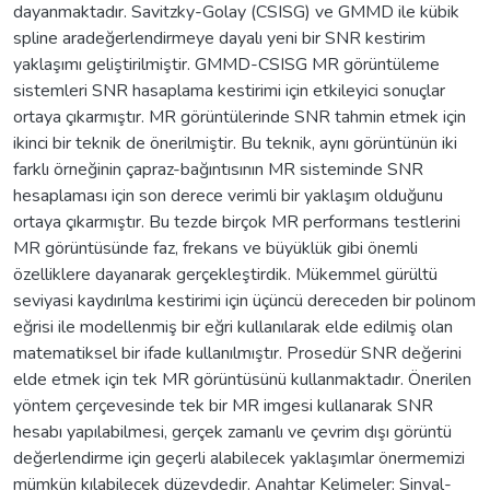
dayanmaktadır. Savitzky-Golay (CSISG) ve GMMD ile kübik
spline aradeğerlendirmeye dayalı yeni bir SNR kestirim
yaklaşımı geliştirilmiştir. GMMD-CSISG MR görüntüleme
sistemleri SNR hasaplama kestirimi için etkileyici sonuçlar
ortaya çıkarmıştır. MR görüntülerinde SNR tahmin etmek için
ikinci bir teknik de önerilmiştir. Bu teknik, aynı görüntünün iki
farklı örneğinin çapraz-bağıntısının MR sisteminde SNR
hesaplaması için son derece verimli bir yaklaşım olduğunu
ortaya çıkarmıştır. Bu tezde birçok MR performans testlerini
MR görüntüsünde faz, frekans ve büyüklük gibi önemli
özelliklere dayanarak gerçekleştirdik. Mükemmel gürültü
seviyasi kaydırılma kestirimi için üçüncü dereceden bir polinom
eğrisi ile modellenmiş bir eğri kullanılarak elde edilmiş olan
matematiksel bir ifade kullanılmıştır. Prosedür SNR değerini
elde etmek için tek MR görüntüsünü kullanmaktadır. Önerilen
yöntem çerçevesinde tek bir MR imgesi kullanarak SNR
hesabı yapılabilmesi, gerçek zamanlı ve çevrim dışı görüntü
değerlendirme için geçerli alabilecek yaklaşımlar önermemizi
mümkün kılabilecek düzeydedir. Anahtar Kelimeler: Sinyal-