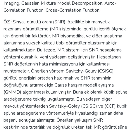
Imaging, Gaussian Mixture Model Decomposition, Auto-
Correlation Function, Cross-Correlation Function.
ÖZ : Sinyal-gürültü oranı (SNR), özellikle bir manyetik
rezonans görüntüleme (MRI) işleminde, gürültü içeriği ölçmek
için önemli bir faktördür. MR biyomedikal ve diğer araştırma
alanlarında yüksek kaliteli tıbbi görüntüler oluşturmak için
kullanılmaktadır. Bu tezde, MR sistemi için SNR hesaplama
yöntemi olarak iki yeni yaklaşım geliştirilmiştir. Hesaplanan
SNR değerlerinin hata minimizasyonu için kullanılması
muhtemeldir. Önerilen yöntem Savitzky-Golay (CSISG)
gürültü enerjisini ortadan kaldırmak ve SNR tahmininin
doğruluğunu artırmak için Gauss karışım modeli ayrışma
(GMMD) algoritması kullanılmıştır. Buna ek olarak kübik spline
aradeğerleme tekniği uygulanmıştır. Bu yaklaşım diğer
mevcut yöntemlerden Savitzky-Golay (CSISG) ve (CCF) kübik
spline aradeğerleme yöntemleriyle kıyaslandıgı zaman daha
başarılı sonuçlar alınmıştır. Önerilen yaklaşım SNR
kestiriminde tutarlılık ve doğruluk üreten tek MR görüntüsüne