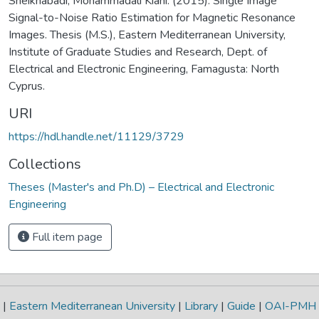
Sheikhabadi, Mohammadali Kiani. (2015). Single Image
Signal-to-Noise Ratio Estimation for Magnetic Resonance
Images. Thesis (M.S.), Eastern Mediterranean University,
Institute of Graduate Studies and Research, Dept. of
Electrical and Electronic Engineering, Famagusta: North
Cyprus.
URI
https://hdl.handle.net/11129/3729
Collections
Theses (Master's and Ph.D) – Electrical and Electronic
Engineering
Full item page
|
Eastern Mediterranean University
|
Library
|
Guide
|
OAI-PMH