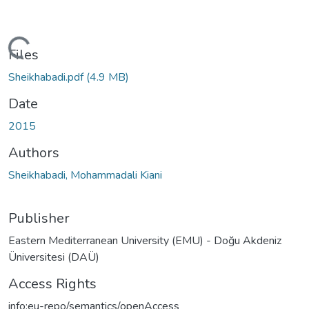
ding...
Files
Sheikhabadi.pdf
(4.9 MB)
Date
2015
Authors
Sheikhabadi, Mohammadali Kiani
Publisher
Eastern Mediterranean University (EMU) - Doğu Akdeniz
Üniversitesi (DAÜ)
Access Rights
info:eu-repo/semantics/openAccess